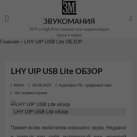
Перейти
к
содержимому
ЗВУКОМАНИЯ
Hi-Fi и High-End техника или энциклопедия
звука и видео
Главная
»
LHY UIP USB Lite ОБЗОР
LHY UIP USB Lite ОБЗОР
P
Admin
05.09.2025
Аудиофил ПК
,
Цифровой звук
o
Нет комментариев
s
t
LHY UIP USB Lite обзор
e
d
Привет всем любителям хорошего звука. Недавно
o
я открыл для себя интересный вид звуковой
n