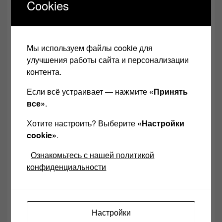
Cookies
Transparent Cable Balanced MusicLink SUPER обзор
Мы используем файлы cookie для
Звучание довольно открытое, при этом
улучшения работы сайта и персонализации
нейтральное и детальное. Ушла излишняя
контента.
яркость, но это создаёт именно открытость звука,
Если всё устраивает — нажмите
«Принять
а не явное подчёркивание высоких частот.
все»
.
Бас неплохой, довольно полный и мощный —
Хотите настроить? Выберите
«Настройки
дотягивает до самых низких частот на полной
cookie»
.
громкости.
Ознакомьтесь с нашей политикой
конфиденциальности
Средние частоты очень хороши: голоса звучат
правильно и чётко. Высокие частоты
присутствуют всё в норме.
Настройки