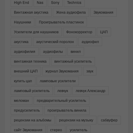
High End
Nas
Sony
Technics
Винтажная акустика
Жена аудиофила
Звукомания
Наушники
Проигрыватель пластинок
Усилители для наушников
Фонокорректор
ЦАП
акустика
акустический поролон
аудиофил
аудиофилия
аудиофилы
винил
винтажная техника
винтажный усилитель
внешний ЦАП
журнал Звукомания
звук
купить цап
ламповые усилители
ламповый усилитель
левчук
левчук Александр
меломан
предварительный усилитель
предусилитель
проигрыватель винила
рецензии на альбомы
рецензии на музыку
сабвуфер
сайт Звукомания
стерео
усилитель