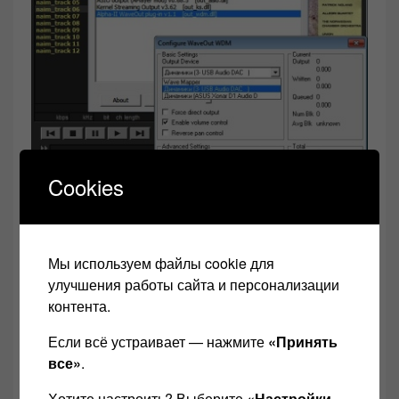
Cookies
ЦАП более
дорогим
в основном необходима
Мы используем файлы cookie для
улучшения работы сайта и персонализации
установка драйвера. Все необходимые вам
контента.
драйвера на ЦАП скачивайте на сайте продавца,
или требуйте, чтобы он вам выслал их по
Если всё устраивает — нажмите
«Принять
все»
.
эл.почте.
Хотите настроить? Выберите
«Настройки