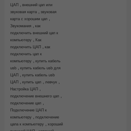
,
ЦАП
внешний цап или
,
звуковая карта
звуковая
,
карта с хорошим цап
,
Звукомания
как
подключить внешний цап к
,
компьютеру
Как
,
подключить ЦАП
как
подключить цап к
,
компьютеру
купить кабель
,
usb
купить кабель usb для
,
ЦАП
купить кабель usb
,
,
,
ЦАП
купить цап
левчук
,
Настройка ЦАП
,
подключение внешнего цап
,
подключение цап
Подключение ЦАП к
,
компьютеру
подключение
,
цапа к компьютеру
хороший
,
внешний ЦАП
хороший