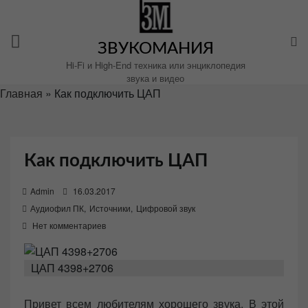
Перейти
к
содержимому
ЗВУКОМАНИЯ
Hi-Fi и High-End техника или энциклопедия
звука и видео
Главная
»
Как подключить ЦАП
Как подключить ЦАП
P
Admin
16.03.2017
o
Аудиофил ПК
,
Источники
,
Цифровой звук
s
Нет комментариев
t
e
ЦАП 4398+2706
d
o
Привет всем любителям хорошего звука. В этой
n