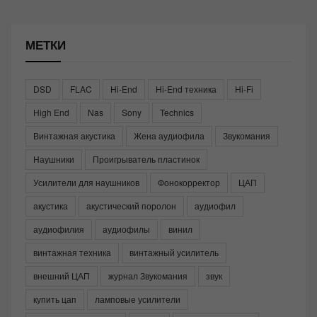
МЕТКИ
DSD
FLAC
Hi-End
Hi-End техника
Hi-Fi
High End
Nas
Sony
Technics
Винтажная акустика
Жена аудиофила
Звукомания
Наушники
Проигрыватель пластинок
Усилители для наушников
Фонокорректор
ЦАП
акустика
акустический поролон
аудиофил
аудиофилия
аудиофилы
винил
винтажная техника
винтажный усилитель
внешний ЦАП
журнал Звукомания
звук
купить цап
ламповые усилители