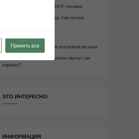
Возьмите друга в салон Hi-Fi техники
Чем дороже аудиотехника, тем лучше
звучит?
Секреты Hi-Fi
Принять все
10 способов оптимизации потоковой музыки
Почему виниловые пластинки звучат так
хорошо?
ЭТО ИНТЕРЕСНО:
ИНФОРМАЦИЯ