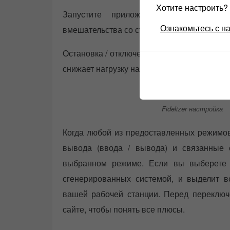
Хотите настроить
Запустите приложение музыкального
Ознакомьтесь с н
вмешательства со стороны пользователей 
Остановка / отключение большинства служб
снижает нагрузку на систему для чистого зв
Fidelizer настройка
Когда любой из предоставленных режимов
вывода (ввода / вывода) и связанные 
выбранном режиме. Если вы выберете э
сгенерированных системой, и выделит 
вашей рабочей станции. Перед переключ
сайте, чтобы понять все плюсы.