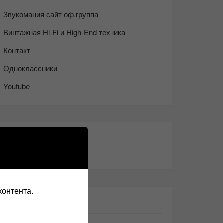
Звукомания сайт оф.группа
Винтажная Hi-Fi и High-End техника
Контакт
Одноклассники
Youtube
ТАКЖЕ ЧИТАЕМ:
контента.
СВЕЖИЕ ЗАПИСИ