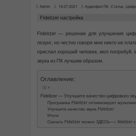
P
Admin
19.07.2021
Аудиофил ПК
,
Статьи
,
Цифро
o
Fidelizer настройка
s
t
e
Fidelizer — решение для улучшения цифр
d
o
лозунг, но честно говоря мне никто не пла
n
прислал хороший человек, мол попробуй. 
звука из ПК лучшим образом.
Оглавление:
Fidelizer — Улучшите качество цифрового зв
Программа Fidelizer оптимизирует мульти
Улучшите качество звука Fidelizer:
Итоги
Скачать Fidelizer можно ЗДЕСЬ—> fidelizer