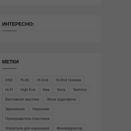
ИНТЕРЕСНО:
МЕТКИ
DSD
FLAC
Hi-End
Hi-End техника
Hi-Fi
High End
Nas
Sony
Technics
Винтажная акустика
Жена аудиофила
Звукомания
Наушники
Проигрыватель пластинок
Усилители для наушников
Фонокорректор