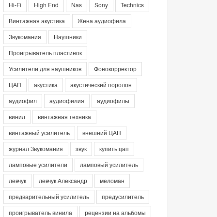
Hi-Fi
High End
Nas
Sony
Technics
Винтажная акустика
Жена аудиофила
Звукомания
Наушники
Проигрыватель пластинок
Усилители для наушников
Фонокорректор
ЦАП
акустика
акустический поролон
аудиофил
аудиофилия
аудиофилы
винил
винтажная техника
винтажный усилитель
внешний ЦАП
журнал Звукомания
звук
купить цап
ламповые усилители
ламповый усилитель
левчук
левчук Александр
меломан
предварительный усилитель
предусилитель
проигрыватель винила
рецензии на альбомы