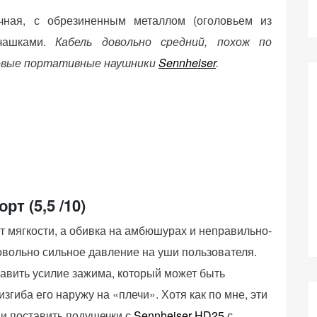
чная, с обрезиненным металлом (оголовьем из
чашками.
Кабель довольно средний, похож по
шевые портативные наушники
Sennheiser
.
рт (5,5 /10)
 мягкости, а обивка на амбюшурах и неправильно-
вольно сильное давление на уши пользователя.
равить усилие зажима, который может быть
гиба его наружу на «плечи». Хотя как по мне, эти
и поставить подушечки с
Sennheiser HD25
с