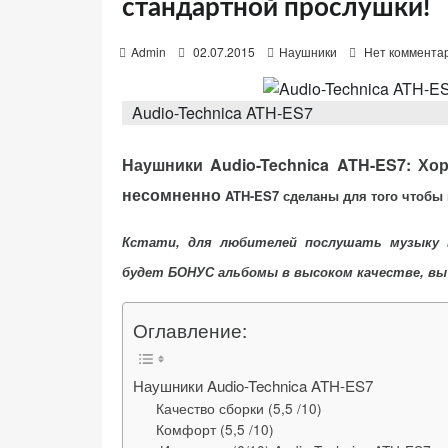
стандартной прослушки!
P
Admin
02.07.2015
Наушники
Нет коммента
o
s
t
Audio-Technica ATH-ES7
«Принять
e
все»
d
o
Наушники Audio-Technica ATH-ES7: Хо
n
несомненно
ATH-ES7
сделаны для того чтобы
Обязательные
Кстати, для любителей послушать музыку 
«Настройки
(технические)
будет БОНУС альбомы в высоком качестве, вы
cookie»
Необходимы для
работы сайта.
Оглавление:
Сохраняют
настройки,
корзину,
Наушники Audio-Technica ATH-ES7
авторизацию. Они
Качество сборки (5,5 /10)
необходимы для
Комфорт (5,5 /10)
функционирования