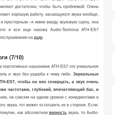
томляют достаточно, чтобы быть проблемой. Очень
делают хорошую работу, касающуюся звука вообще,
м и просторным –я имею ввиду звуковую сцену, она
это я все еще нахожу Audio-Technica ATH-ES7
рослушивании на
ходу
.
ги (7/10)
ам портативных наушников ATH-ES7 это уникальное
иль и звук без ущерба к чему либо.
Зеркальные
TH-ES7, чтобы на них созерцать, а звук очень
ми частотами, глубокий, впечатляющий бас, и
ию, не совсем на одном уровне с конкурентами и
го звука, тот может остатьвить их в стороне. Если,
покупке, как абсолютная
верность
звука, то Audio-