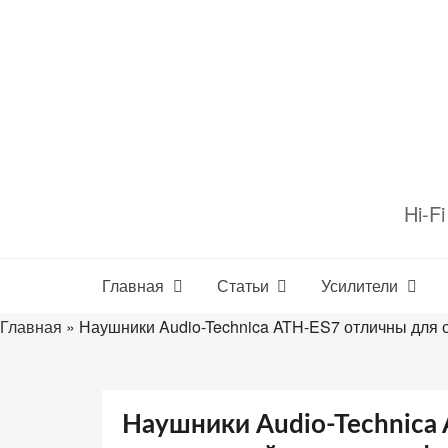
Перейти
к
содержимому
Настройте
файлы
Hi-F
cookie
для
Звукомания.
Главная
Статьи
Усилители
Главная
»
Наушники Audio-Technica ATH-ES7 отличны для 
Наушники Audio-Technica