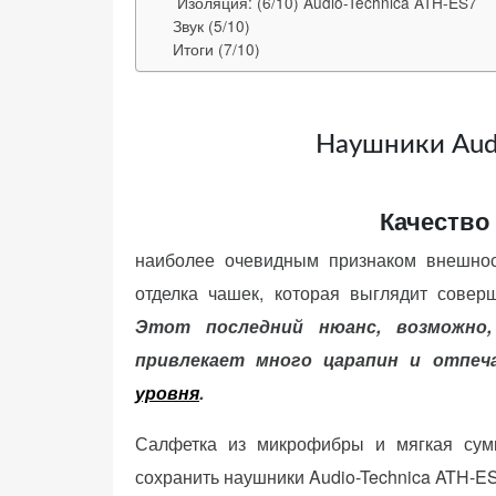
Изоляция: (6/10) Audio-Technica ATH-ES7
веб-сайта.
Звук (5/10)
Итоги (7/10)
Функциональные
Обеспечивают
Наушники Audi
нормальную
работу сайта. Если
вы откажетесь от
Качество 
использования
этих файлов
наиболее очевидным признаком внешност
cookie, некоторые
отделка чашек, которая выглядит совер
функции веб-сайта
Этот последний нюанс, возможно,
исчезнут.
привлекает много царапин и отпеч
уровня
.
Статистические
(аналитика)
Салфетка из микрофибры и мягкая сум
Анализируют
сохранить наушники Audio-Technica ATH-ES
посещаемость