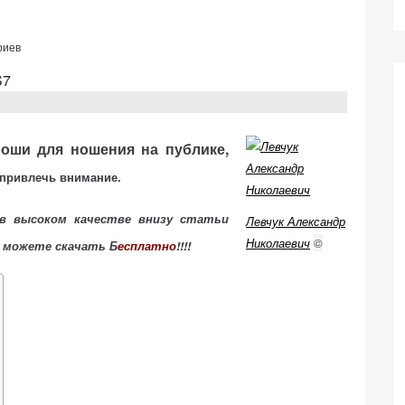
риев
роши для ношения на публике,
 привлечь внимание.
в высоком качестве внизу статьи
Левчук Александр
Николаевич
©
 можете скачать Б
есплатно
!!!!