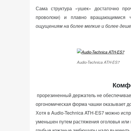
(Яндекс.Метрика).
Сама структура «ушек» достаточно про
Анонимно, без
проволоки) и плавно вращающимися 
персональных
данных.
ощущениям на более мелкие и более де
Маркетинговые
(реклама)
Яндекс.Директ:
Audio-Technica ATH-ES7
персонализированная
реклама на основе
ваших интересов.
Комфо
Рассказывая о своих
интересах и
прорезиненный держатель не обеспечивает
поведении при
оргономическая форма чашки оказывает до
посещении нашего
Хотя в Audio-Technica ATH-ES7 можно исп
сайта, вы повышаете
вероятность
уменьшен путем растяжения оголовья или из
просмотра
грубые кожаные амбюшуры надо выкинуть 