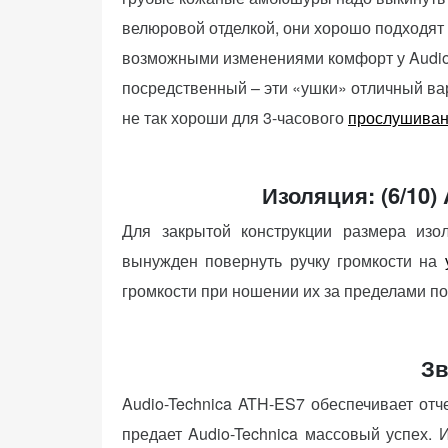
персонализированного
велюровой отделкой, они хорошо подходят
контента и
предложений.
возможными изменениями комфорт у Audio
посредственный – эти «ушки» отличный вар
не так хороши для 3-часового
прослушива
Изоляция: (6/10)
Для закрытой конструкции размера из
вынужден повернуть ручку громкости на
громкости при ношении их за пределами п
Зв
Audio-Technica ATH-ES7 обеспечивает от
предает Audio-Technica массовый успех. 