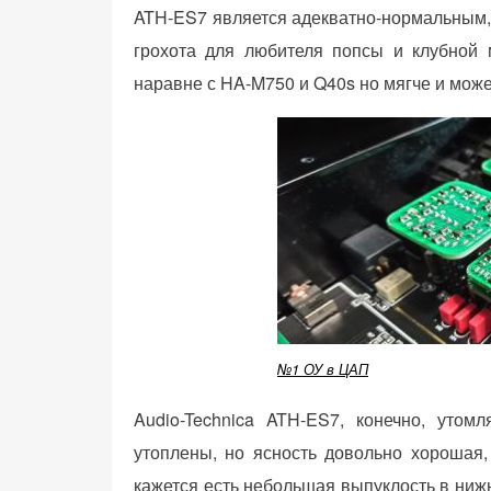
ATH-ES7 является адекватно-нормальным, 
грохота для любителя попсы и клубной 
наравне с HA-M750 и Q40s но мягче и може
№1 ОУ в ЦАП
Audio-Technica ATH-ES7, конечно, утом
утоплены, но ясность довольно хорошая
кажется есть небольшая выпуклость в ниж