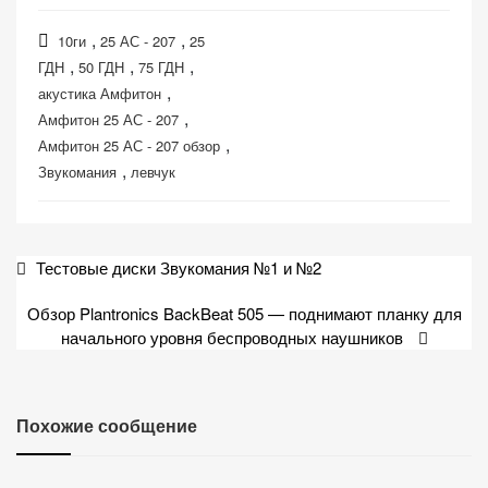
,
,
10ги
25 АС - 207
25
,
,
,
ГДН
50 ГДН
75 ГДН
,
акустика Амфитон
,
Амфитон 25 АС - 207
,
Амфитон 25 АС - 207 обзор
,
Звукомания
левчук
Навигация
Тестовые диски Звукомания №1 и №2
по
Обзор Plantronics BackBeat 505 — поднимают планку для
записям
начального уровня беспроводных наушников
Похожие сообщение