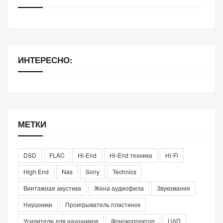
ИНТЕРЕСНО:
МЕТКИ
DSD
FLAC
Hi-End
Hi-End техника
Hi-Fi
High End
Nas
Sony
Technics
Винтажная акустика
Жена аудиофила
Звукомания
Наушники
Проигрыватель пластинок
Усилители для наушников
Фонокорректор
ЦАП