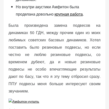
(Яндекс.Метрика).
Но внутри акустики Амфитон была
Анонимно, без
проделана довольно
крупная работа
.
персональных
данных.
Была произведена замена подвесов на
динамиках 50 ГДН, между прочим один из моих
Маркетинговые
любимых советских басовых динамиков. Хотел
(реклама)
поставить было резиновые подвесы, но если
Яндекс.Директ:
честно не люблю резиновые подвесы, со
персонализированная
реклама на основе
временем дубеют, да и новые резиновые
ваших интересов.
подвесы не особо впечатляющие результаты
Рассказывая о своих
дают по басу, так что я эту тему отбросил сразу.
интересах и
поведении при
ППУ подвесы меня больше интересуют своим
посещении нашего
звучанием.
сайта, вы повышаете
вероятность
просмотра