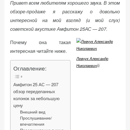
Привет всем любителям хорошего звука. В этом
d
обзоре-продаже я расскажу о довольно
o
n
интересной на мой взгляд (и мой слух)
советской акустике Амфитон 25АС — 207.
«Принять
все»
Почему она такая
интересная читайте ниже.
Левчук Александр
Николаевич
©
Оглавление:
Обязательные
«Настройки
(технические)
cookie»
Необходимы для
Амфитон 25 АС — 207
работы сайта.
обзор переделанных
Сохраняют
колонок за небольшую
настройки,
цену
корзину,
Внешний вид
авторизацию. Они
Прослушивание/
необходимы для
впечатления
функционирования
Прослушивание в кино