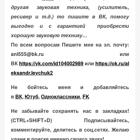
другая звуковая техника, (усилитель,
ресивер и т.д.) то пишите в ВК, помогу
выгодно и с гарантией приобрести
хорошую звуковую технику…
По всем вопросам Пишите мне на эл. почту:
anl555@bk.ru или
ВК
https://vk.com/id104002989
или
https://ok.ru/al
eksandr.levchuk2
Не бойтесь меня и добавляйтесь
в
ВК
,
Ютуб
,
Одноклассники
,
FK
Не забывайте сохранять нас в закладках!
(CTRL+SHiFT+D)
Подписывайтесь,
комментируйте, делитесь в соц.сетях. Желаю
удачи в поиске именно своего звука!