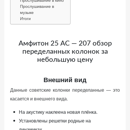
Прослушивание в
веб-сайта.
музыке
Итоги
Функциональные
Обеспечивают
нормальную
Амфитон 25 АС — 207 обзор
работу сайта. Если
переделанных колонок за
вы откажетесь от
небольшую цену
использования
этих файлов
cookie, некоторые
Внешний вид
функции веб-сайта
исчезнут.
Данные советские колонки переделанные — это
касается и внешнего вида.
Статистические
На акустику наклеена новая плёнка.
(аналитика)
Установлены решетки родные на
Анализируют
посещаемость
динамиках.