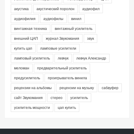
акустика
акустический поролон
аудиофил
аудиофилия
аудиофилы
винил
винтажная техника
винтажный усилитель
внешний ЦАП
журнал Звукомания
звук
купить цап
ламповые усилители
ламповый усилитель
левчук
левчук Александр
меломан
предварительный усилитель
предусилитель
проигрыватель винила
рецензии на альбомы
рецензии на музыку
сабвуфер
сайт Звукомания
стерео
усилитель
усилитель мощности
цап купить