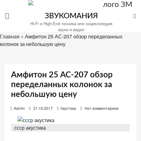
Перейти
к
ЗВУКОМАНИЯ
содержимому
Hi-Fi и High-End техника или энциклопедия
звука и видео
Главная
»
Амфитон 25 АС-207 обзор переделанных
колонок за небольшую цену
Настройте
файлы
cookie
Амфитон 25 АС-207 обзор
для
Звукомания.
переделанных колонок за
небольшую цену
P
Admin
21.10.2017
Акустика
Нет комментариев
o
s
ссср акустика
t
e