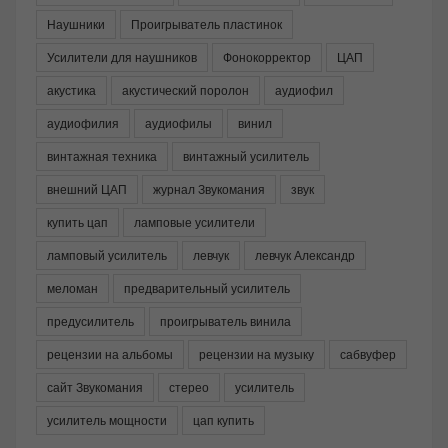
Наушники
Проигрыватель пластинок
Усилители для наушников
Фонокорректор
ЦАП
акустика
акустический поролон
аудиофил
аудиофилия
аудиофилы
винил
винтажная техника
винтажный усилитель
внешний ЦАП
журнал Звукомания
звук
купить цап
ламповые усилители
ламповый усилитель
левчук
левчук Александр
меломан
предварительный усилитель
предусилитель
проигрыватель винила
рецензии на альбомы
рецензии на музыку
сабвуфер
сайт Звукомания
стерео
усилитель
усилитель мощности
цап купить