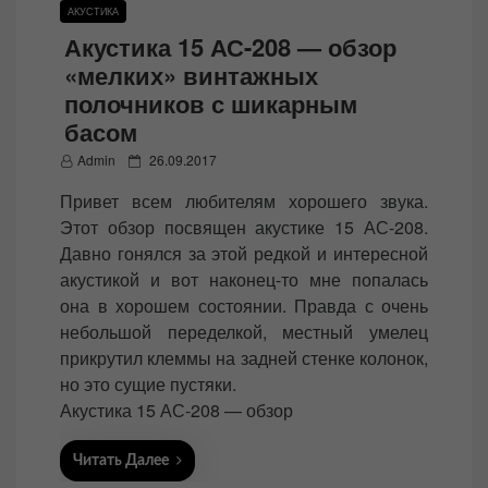
АКУСТИКА
Акустика 15 АС-208 — обзор
«мелких» винтажных
полочников с шикарным
басом
P
Admin
26.09.2017
o
Привет всем любителям хорошего звука.
s
Этот обзор посвящен акустике 15 АС-208.
t
Давно гонялся за этой редкой и интересной
e
акустикой и вот наконец-то мне попалась
d
она в хорошем состоянии. Правда с очень
o
небольшой переделкой, местный умелец
n
прикрутил клеммы на задней стенке колонок,
но это сущие пустяки.
Акустика 15 АС-208 — обзор
Читать Далее