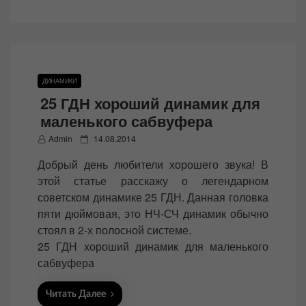
ДИНАМИКИ
25 ГДН хороший динамик для
маленького сабвуфера
P
Admin
14.08.2014
o
Добрый день любители хорошего звука! В
s
этой статье расскажу о легендарном
t
советском динамике 25 ГДН. Данная головка
e
пяти дюймовая, это НЧ-СЧ динамик обычно
d
стоял в 2-х полосной системе.
o
25 ГДН хороший динамик для маленького
n
сабвуфера
Читать Далее