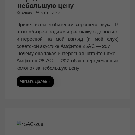
небольшую цену
P
Admin
21.10.2017
o
Привет всем любителям хорошего звука. В
s
этом обзоре-продаже я расскажу о довольно
t
интересной на мой взгляд (и мой слух)
e
советской акустике Амфитон 25АС — 207.
d
Почему она такая интересная читайте ниже.
o
Амфитон 25 АС — 207 обзор переделанных
n
колонок за небольшую цену
Читать Далее