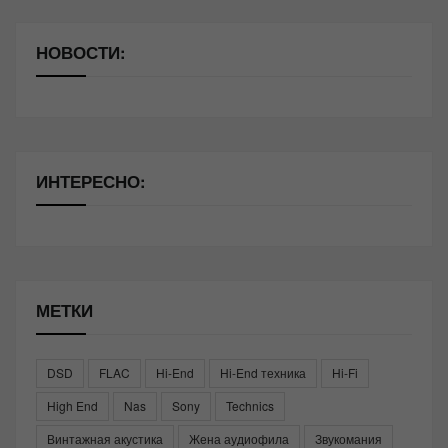
НОВОСТИ:
ИНТЕРЕСНО:
МЕТКИ
DSD
FLAC
Hi-End
Hi-End техника
Hi-Fi
High End
Nas
Sony
Technics
Винтажная акустика
Жена аудиофила
Звукомания