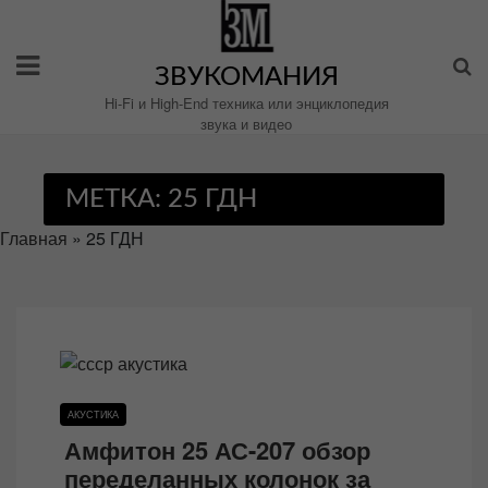
Перейти
к
содержимому
ЗВУКОМАНИЯ
Hi-Fi и High-End техника или энциклопедия
звука и видео
МЕТКА:
25 ГДН
Главная
»
25 ГДН
АКУСТИКА
Амфитон 25 АС-207 обзор
переделанных колонок за