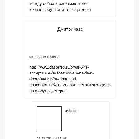
между собой и риговские тоже.
короче пару найти тот еще квест
Дмитрийssd
06.11.2016 В 08:53
http://www.dastereo.ru/t/waf-wife-
acceptance-factor-zhdd-zhena-daet-
dobro/440/95?u=dmitrissd
напиарил тебя немножко. кстати заходи на
на форум дастерео.
admin
11.11.2016 В 11:58