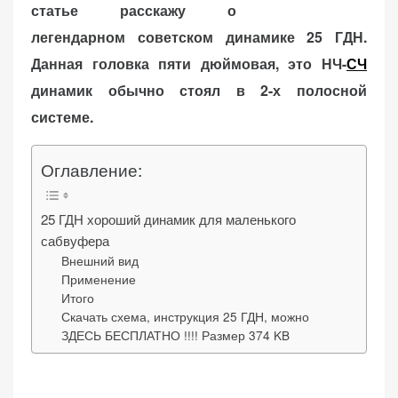
o
статье расскажу о
n
легендарном советском динамике 25 ГДН.
Данная головка пяти дюймовая, это НЧ-
СЧ
динамик обычно стоял в 2-х полосной
«Принять
системе.
все»
Оглавление:
Обязательные
25 ГДН хороший динамик для маленького
«Настройки
(технические)
сабвуфера
cookie»
Необходимы для
Внешний вид
работы сайта.
Применение
Сохраняют
Итого
настройки,
Скачать схема, инструкция 25 ГДН, можно
ЗДЕСЬ БЕСПЛАТНО !!!! Размер 374 KB
корзину,
авторизацию. Они
необходимы для
функционирования