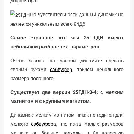
диффузора.
(Яндекс.Метрика).
Анонимно, без
По чувствительности данный динамик не
персональных
является уникальным всего 84Дб.
данных.
Самое странное, что эти 25 ГДН имеют
небольшой разброс тех. параметров.
Маркетинговые
(реклама)
Очень хорошо на данном динамике сделать
Яндекс.Директ:
персонализированная
своими руками
сабвуфер
, причем небольшого
реклама на основе
размера полочного.
ваших интересов.
Рассказывая о своих
Существует две версии 25ГДН-3-4: с мелким
интересах и
магнитом и с крупным магнитом.
поведении при
посещении нашего
Динамик с мелким магнитом никак не годится для
сайта, вы повышаете
вероятность
мелкого
сабвуфера
, т.к. из-за малых размеров
просмотра
магнита он больше подходит в 3х полосную