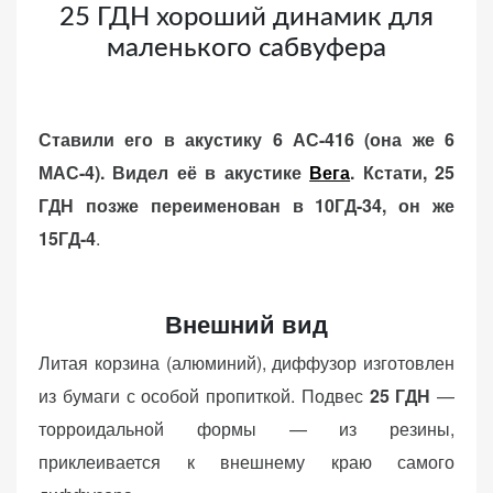
25 ГДН хороший динамик для
веб-сайта.
маленького сабвуфера
Функциональные
Обеспечивают
Ставили его в акустику 6 АС-416 (она же 6
нормальную
МАС-4). Видел её в акустике
Вега
. Кстати, 25
работу сайта. Если
ГДН позже переименован в 10ГД-34, он же
вы откажетесь от
использования
15ГД-4
.
этих файлов
cookie, некоторые
функции веб-сайта
Внешний вид
исчезнут.
Литая корзина (алюминий), диффузор изготовлен
из бумаги с особой пропиткой. Подвес
25 ГДН
—
Статистические
торроидальной формы — из резины,
(аналитика)
приклеивается к внешнему краю самого
Анализируют
посещаемость