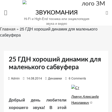
Перейти
к
ЗВУКОМАНИЯ
содержимому
Hi-Fi и High-End техника или энциклопедия
звука и видео
Главная
»
25 ГДН хороший динамик для маленького
сабвуфера
Настройте
файлы
cookie
25 ГДН хороший динамик для
для
Звукомания.
маленького сабвуфера
P
Admin
14.08.2014
Динамики
6 Comments
o
s
t
Левчук Александр
Добрый день любители
e
Николаевич
©
хорошего звука! В этой
d