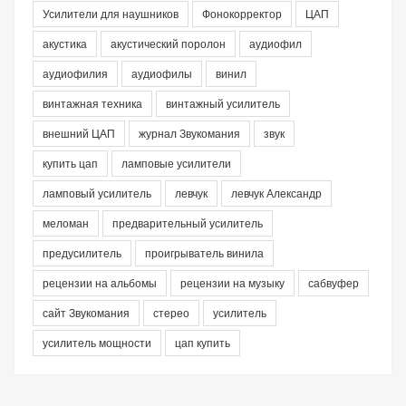
Усилители для наушников
Фонокорректор
ЦАП
акустика
акустический поролон
аудиофил
аудиофилия
аудиофилы
винил
винтажная техника
винтажный усилитель
внешний ЦАП
журнал Звукомания
звук
купить цап
ламповые усилители
ламповый усилитель
левчук
левчук Александр
меломан
предварительный усилитель
предусилитель
проигрыватель винила
рецензии на альбомы
рецензии на музыку
сабвуфер
сайт Звукомания
стерео
усилитель
усилитель мощности
цап купить