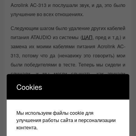
Acrolink AC-313 и послушали звук, и да, это было
улучшение во всех отношениях.
Следующим шагом было удаление других кабелей
питания ATAUDIO из системы (
ЦАП
, пред и т.д.) и
замена их моими кабелями питания Acrolink AC-
313, потому что да (ненавижу это говорить) мои
были победителями в тесте. Теперь мы сидели и
слушали, и мы могли слышать, как звучали
королевские кабели, одним словом,
Cookies
захватывающе.
Мы используем файлы cookie для
Acrolink AC-313 проводники внутри
улучшения работы сайта и персонализации
контента.