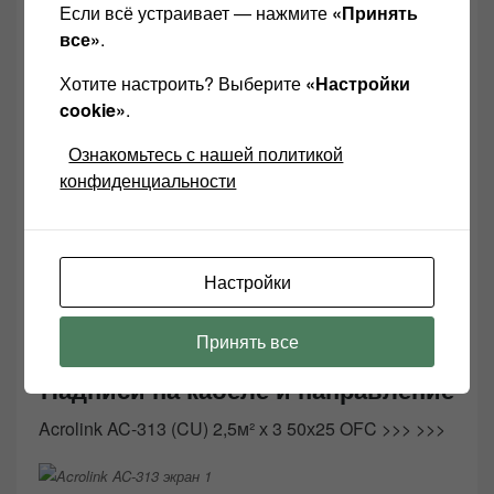
Немного про Acrolink AC-313
Если всё устраивает — нажмите
«Принять
все»
.
ЧТО внутри:
Хотите настроить? Выберите
«Настройки
2 изоляции,
cookie»
.
2 экранирования (фольга и сетка)
Ознакомьтесь с нашей политикой
3 проводника.
конфиденциальности
Настройки
Acrolink AC-313 экран 2
Принять все
Надписи на кабеле и направление
Acrolink AC-313 (CU) 2,5м² х 3 50х25 OFC >>> >>>