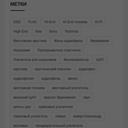
МЕТКИ
DSD
FLAC
Hi-End
Hi-End техника
Hi-Fi
High End
Nas
Sony
Technics
Винтажная акустика
Жена аудиофила
Звукомания
Наушники
Проигрыватель пластинок
Усилители для наушников
Фонокорректор
ЦАП
акустика
акустический поролон
аудиофил
аудиофилия
аудиофилы
винил
винтажная техника
винтажный усилитель
внешний ЦАП
журнал Звукомания
звук
купить цап
ламповые усилители
ламповый усилитель
левчук
левчук Александр
меломан
предварительный усилитель