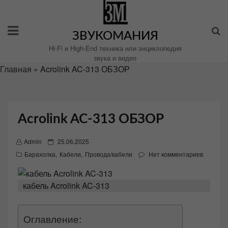
Перейти
к
содержимому
ЗВУКОМАНИЯ
Hi-Fi и High-End техника или энциклопедия
звука и видео
Главная
»
Acrolink AC-313 ОБЗОР
Acrolink AC-313 ОБЗОР
P
Admin
25.06.2025
o
Барахолка
,
Кабели
,
Провода/кабели
Нет комментариев
s
t
кабель Acrolink AC-313
e
d
o
Оглавление:
n