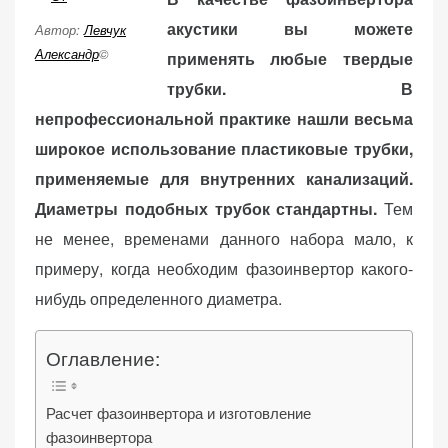
d
акустики вы можете
o
Автор:
Левчук
n
Александр
©
применять любые твердые
трубки. В
непрофессиональной практике нашли весьма
«Принять
все»
широкое использование пластиковые трубки,
применяемые для внутренних канализаций.
Диаметры подобных трубок стандартны.
Тем
не менее, временами данного набора мало, к
Обязательные
«Настройки
(технические)
примеру, когда необходим фазоинвертор какого-
cookie»
Необходимы для
нибудь определенного диаметра.
работы сайта.
Сохраняют
Оглавление:
настройки,
корзину,
авторизацию. Они
Расчет фазоинвертора и изготовление
необходимы для
фазоинвертора
функционирования