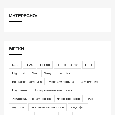
ИНТЕРЕСНО:
МЕТКИ
DSD
FLAC
Hi-End
Hi-End техника
Hi-Fi
High End
Nas
Sony
Technics
Винтажная акустика
Жена аудиофила
Звукомания
Наушники
Проигрыватель пластинок
Усилители для наушников
Фонокорректор
ЦАП
акустика
акустический поролон
аудиофил