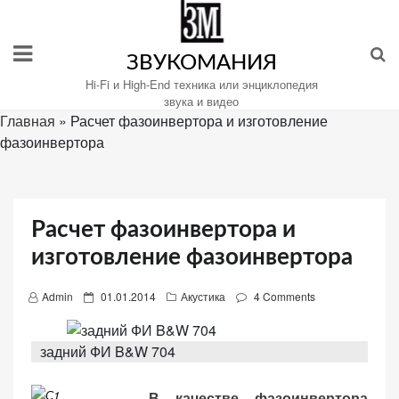
Перейти
к
содержимому
ЗВУКОМАНИЯ
Hi-Fi и High-End техника или энциклопедия
звука и видео
Главная
»
Расчет фазоинвертора и изготовление
фазоинвертора
Настройте
файлы
cookie
для
Расчет фазоинвертора и
Звукомания.
изготовление фазоинвертора
P
Admin
01.01.2014
Акустика
4 Comments
o
s
задний ФИ B&W 704
t
e
В качестве фазоинвертора