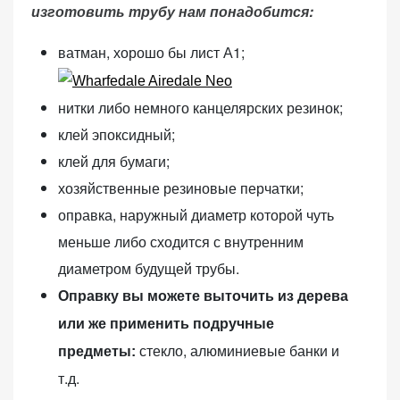
изготовить трубу нам понадобится:
(Яндекс.Метрика).
Анонимно, без
ватман, хорошо бы лист А1;
персональных
данных.
нитки либо немного канцелярских резинок;
клей эпоксидный;
Маркетинговые
клей для бумаги;
(реклама)
Яндекс.Директ:
хозяйственные резиновые перчатки;
персонализированная
оправка, наружный диаметр которой чуть
реклама на основе
меньше либо сходится с внутренним
ваших интересов.
Рассказывая о своих
диаметром будущей трубы.
интересах и
Оправку вы можете выточить из дерева
поведении при
или же применить подручные
посещении нашего
сайта, вы повышаете
стекло, алюминиевые банки и
предметы:
вероятность
т.д.
просмотра