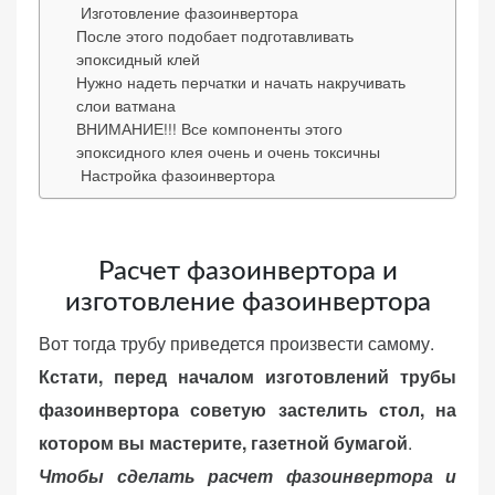
Изготовление фазоинвертора
веб-сайта.
После этого подобает подготавливать
эпоксидный клей
Нужно надеть перчатки и начать накручивать
Функциональные
слои ватмана
ВНИМАНИЕ!!! Все компоненты этого
Обеспечивают
эпоксидного клея очень и очень токсичны
нормальную
Настройка фазоинвертора
работу сайта. Если
вы откажетесь от
использования
этих файлов
Расчет фазоинвертора и
cookie, некоторые
изготовление фазоинвертора
функции веб-сайта
исчезнут.
Вот тогда трубу приведется произвести самому.
Кстати, перед началом изготовлений трубы
фазоинвертора советую застелить стол, на
Статистические
(аналитика)
котором вы мастерите, газетной бумагой
.
Анализируют
Чтобы сделать расчет фазоинвертора и
посещаемость