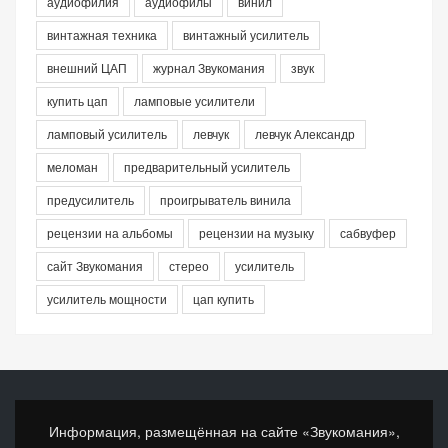
аудиофилия
аудиофилы
винил
винтажная техника
винтажный усилитель
внешний ЦАП
журнал Звукомания
звук
купить цап
ламповые усилители
ламповый усилитель
левчук
левчук Александр
меломан
предварительный усилитель
предусилитель
проигрыватель винила
рецензии на альбомы
рецензии на музыку
сабвуфер
сайт Звукомания
стерео
усилитель
усилитель мощности
цап купить
Информация, размещённая на сайте «Звукомания»,