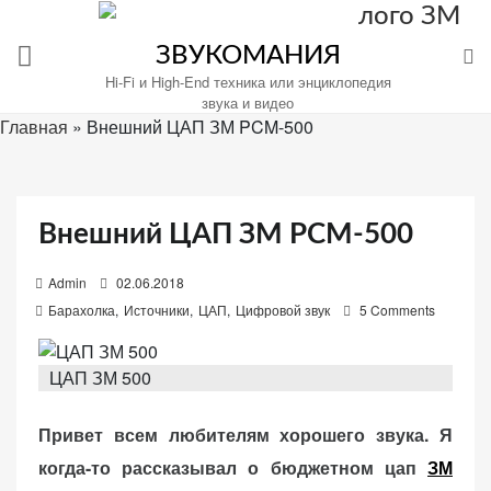
Перейти
к
ЗВУКОМАНИЯ
содержимому
Hi-Fi и High-End техника или энциклопедия
звука и видео
Главная
»
Внешний ЦАП ЗМ PCM-500
Настройте
файлы
Внешний ЦАП ЗМ PCM-500
cookie
для
P
Admin
02.06.2018
Звукомания.
o
Барахолка
,
Источники
,
ЦАП
,
Цифровой звук
5 Comments
s
t
ЦАП ЗМ 500
e
d
Привет всем любителям хорошего звука. Я
o
когда-то рассказывал о бюджетном цап
ЗМ
n