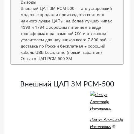
Выводы
(Яндекс.Метрика).
Внешний ЦАП ЗМ PCM-500 — это устаревший
Анонимно, без
модель с продаж и производства снят есть
персональных
намного лучше ЦАПы, на более лучших чипах
данных.
4398 и 1794 с хорошим питанием в виде
трансформатора, заменой ОУ и отличным
усилителем для наушников всего 7 800 руб. +
доставка по России бесплатная + хороший
Маркетинговые
кабель USB бесплатно (новый, гарантия)
(реклама)
Отзыв о ЦАП РСМ 500 ЗМ
Яндекс.Директ:
персонализированная
реклама на основе
ваших интересов.
Внешний ЦАП ЗМ PCM-500
Рассказывая о своих
интересах и
поведении при
посещении нашего
сайта, вы повышаете
Левчук Александр
вероятность
Николаевич
©
просмотра