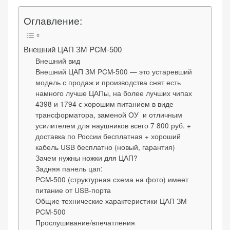
веб-сайта.
Оглавление:
Функциональные
Внешний ЦАП ЗМ PCM-500
Обеспечивают
Внешний вид
Внешний ЦАП ЗМ PCM-500 — это устаревший
нормальную
модель с продаж и производства снят есть
работу сайта. Если
намного лучше ЦАПы, на более лучших чипах
вы откажетесь от
4398 и 1794 с хорошим питанием в виде
использования
трансформатора, заменой ОУ и отличным
этих файлов
усилителем для наушников всего 7 800 руб. +
cookie, некоторые
доставка по России бесплатная + хороший
функции веб-сайта
кабель USB бесплатно (новый, гарантия)
исчезнут.
Зачем нужны ножки для ЦАП?
Задняя панель цап:
PCM-500 (структурная схема на фото) имеет
питание от USB-порта
Статистические
Общие технические характеристики ЦАП ЗМ
(аналитика)
PCM-500
Анализируют
Прослушивание/впечатления
посещаемость