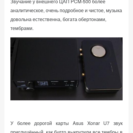
Звучание у внешнего ЦАП PCM-500 более
аналитическое, очень подробное и чистое, музыка
довольна естественна, богата обертонами,
тембрами.
У более дорогой карты Asus Xonar U7 звук
приглушённый, как будто выкрутили все тембры в