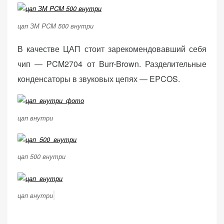
цап ЗМ PCM 500 внутри
В качестве ЦАП стоит зарекомендовавший себя
чип — PCM2704 от Burr-Brown. Разделительные
конденсаторы в звуковых цепях — EPCOS.
цап внутри
цап 500 внутри
цап внутри