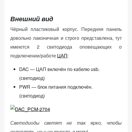
персонализированного
контента и
предложений.
Внешний вид
Чёрный пластиковый корпус. Передняя панель
довольно лаконичная и строго представлена, тут
имеются 2 светодиода оповещающих о
подключении/работе
ЦАП
:
DAC — ЦАП включён по кабелю usb.
(светодиод)
PWR — блок питания подключён.
(светодиод)
Светодиоды светят не так ярко, чтобы
ослеплять, но и не тускло, в меру!