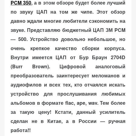
PCM 350
, а в этом обзоре будет более лучший
по звуку ЦАП на том же чипе. Этот обзор
давно ждали многие любители сэкономить на
звуке. Представляю бюджетный ЦАП ЗМ PCM
«Принять
— 500. Устройство довольно небольшое, но
все»
очень крепкое качество сборки корпуса.
Внутри имеется ЦАП от Бур Браун 2704D
(Burr Brown). Цифровой аналоговый
Обязательные
преобразователь заинтересует меломанов и
«Настройки
(технические)
аудиофилов и всех тех, кто отчаялся искать
cookie»
Необходимы для
устройство для прослушивания любимых
работы сайта.
Сохраняют
альбомов в формате flac, ape, wav. Тем более
настройки,
за такую цену!
Кстати, данный усилитель
корзину,
сделан не в Китае, а в России — ручная
авторизацию. Они
необходимы для
работа!!
функционирования