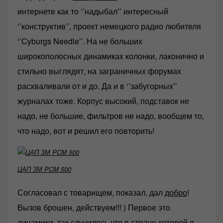
интернете как то ‘’надыбал’’ интересный
‘’конструктив’’, проект немецкого радио любителя
‘’Cyburgs Needle’’. На не больших
широкополосных динамиках колонки, лаконично и
стильно выглядят, на заграничных форумах
расхваливали от и до. Да и в ‘’забугорных’’
журналах тоже. Корпус высокий, подставок не
надо, не большие, фильтров не надо, вообщем то,
что надо, вот и решил его повторить!
ЦАП ЗМ PCM 500
Согласовал с товарищем, показал, дал
добро
!
Вызов брошен, действуем!!! ) Первое это
динамики, так случилось что в стране которой я