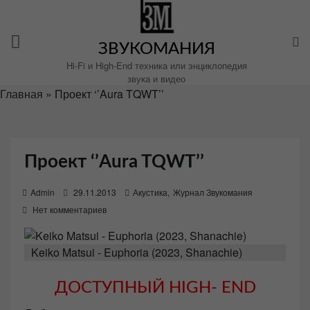
Перейти
к
содержимому
ЗВУКОМАНИЯ
Hi-Fi и High-End техника или энциклопедия
звука и видео
Главная
»
Проект ‘’Aura TQWT’’
Проект ‘’Aura TQWT’’
P
Admin
29.11.2013
Акустика
,
Журнал Звукомания
o
Нет комментариев
s
t
Keiko Matsui - Euphoria (2023, Shanachie)
e
d
ДОСТУПНЫЙ HIGH- END
o
n