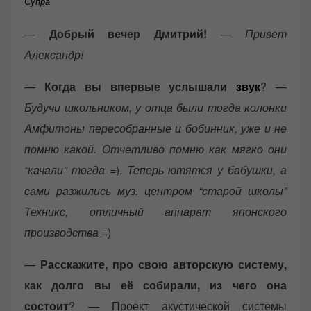
Супра
—
Добрый вечер Дмитрий!
—
Привет
Александр!
—
Когда вы впервые услышали
звук
? —
Будучи школьником, у отца были тогда колонки
Амфитоны пересобранные и бобинник, уже и не
помню какой. Отчетливо помню как мягко они
“качали” тогда
=).
Теперь ютятся у бабушки, а
сами разжились муз. центром “старой школы”
Техникс, отличный аппарат японского
производства
=)
—
Расскажите, про свою авторскую систему,
как долго вы её собирали, из чего она
состоит
? — Проект акустической системы