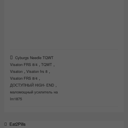
Cyburgs Needle TQWT
,
,
Visaton FRS 8/4
TQWT
,
,
Visaton
Visaton frs 8
,
Visaton FRS 8/4
,
ДОСТУПНЫЙ HIGH- END
маломощный усилитель на
lm1875
Навигация
Eat2Pills