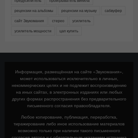
предусилитель
проигрыватель винила
рецензии на альбомы
рецензии на музыку
сабвуфер
сайт Звукомания
стерео
усилитель
усилитель мощности
цап купить
Информация, размещённая на сайте «Звукомания»,
может использоваться исключительно в личных,
некоммерческих целях и не подлежит воспроизведению
на иных сайтах, в электронных изданиях или любых
других формах распространения без предварительного
письменного согласия правообладателя.
Любое копирование, публикация, переработка,
тиражирование либо иное использование материалов
возможно только при наличии такого письменного
согласия автора и с обязательным указанием источника