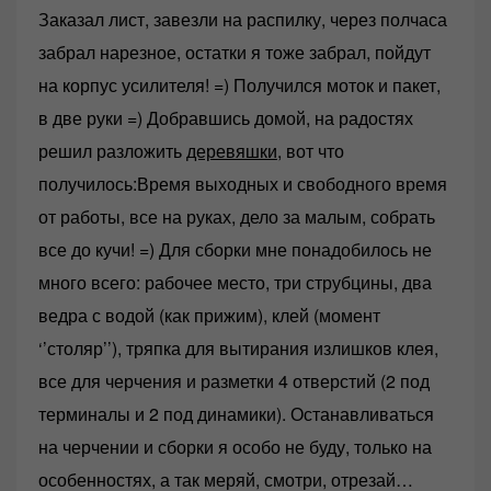
Заказал лист, завезли на распилку, через полчаса
забрал нарезное, остатки я тоже забрал, пойдут
на корпус усилителя! =) Получился моток и пакет,
в две руки =) Добравшись домой, на радостях
решил разложить
деревяшки
, вот что
получилось:Время выходных и свободного время
от работы, все на руках, дело за малым, собрать
все до кучи! =) Для сборки мне понадобилось не
много всего: рабочее место, три струбцины, два
ведра с водой (как прижим), клей (момент
‘’столяр’’), тряпка для вытирания излишков клея,
все для черчения и разметки 4 отверстий (2 под
терминалы и 2 под динамики). Останавливаться
на черчении и сборки я особо не буду, только на
особенностях, а так меряй, смотри, отрезай…