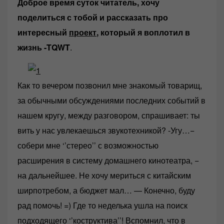
Доброе время суток читатель, хочу
поделиться с тобой и рассказать про
интересный
проект
, который я воплотил в
жизнь -TQWT
.
Как то вечером позвонил мне знакомый товарищ,
за обычными обсуждениями последних событий в
нашем кругу, между разговором, спрашивает: ты
вить у нас увлекаешься звукотехникой? -Угу…−
собери мне ‘’стереo’’ с возможностью
расширения в систему домашнего кинотеатра, −
на дальнейшее. Не хочу мериться с китайским
ширпотребом, а бюджет мал… — Конечно, буду
рад помочь! =) Где то неделька ушла на поиск
подходящего ‘’
коструктива
’’! Вспомнил, что в