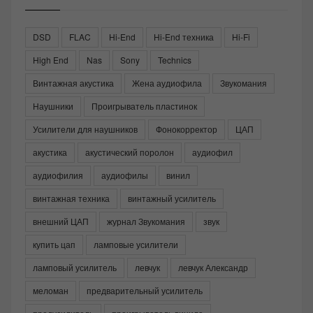
DSD
FLAC
Hi-End
Hi-End техника
Hi-Fi
High End
Nas
Sony
Technics
Винтажная акустика
Жена аудиофила
Звукомания
Наушники
Проигрыватель пластинок
Усилители для наушников
Фонокорректор
ЦАП
акустика
акустический поролон
аудиофил
аудиофилия
аудиофилы
винил
винтажная техника
винтажный усилитель
внешний ЦАП
журнал Звукомания
звук
купить цап
ламповые усилители
ламповый усилитель
левчук
левчук Александр
меломан
предварительный усилитель