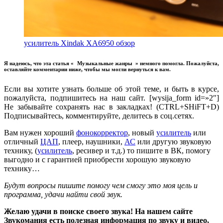
усилитель Xindak XA6950 обзор
Я надеюсь, что эта статья «
Музыкальные жанры
» немного помогла. Пожалуйста,
оставляйте комментарии ниже, чтобы мы могли вернуться к вам.
Если вы хотите узнать больше об этой теме, и быть в курсе,
пожалуйста, подпишитесь на наш сайт. [wysija_form id=»2″]
Не забывайте сохранять нас в закладках! (CTRL+SHiFT+D)
Подписывайтесь, комментируйте, делитесь в соц.сетях.
Вам нужен хороший
фонокорректор
, новый
усилитель
или
отличный
ЦАП
, плеер, наушники,
АС
или другую звуковую
технику, (
усилитель
, ресивер и т.д.) то пишите в ВК, помогу
выгодно и с гарантией приобрести хорошую звуковую
технику…
Будут вопросы пишите помогу чем смогу это моя цель и
программа, удачи найти свой звук.
Желаю удачи в поиске своего звука! На нашем сайте
Звукомания есть полезная информация по звуку и видео,