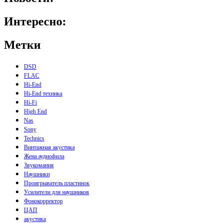
Интересно:
Метки
DSD
FLAC
Hi-End
Hi-End техника
Hi-Fi
High End
Nas
Sony
Technics
Винтажная акустика
Жена аудиофила
Звукомания
Наушники
Проигрыватель пластинок
Усилители для наушников
Фонокорректор
ЦАП
акустика