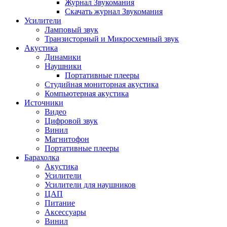
Журнал Звукомания
Скачать журнал Звукомания
Усилители
Ламповый звук
Транзисторный и Микросхемный звук
Акустика
Динамики
Наушники
Портативные плееры
Студийная мониторная акустика
Компьютерная акустика
Источники
Видео
Цифровой звук
Винил
Магнитофон
Портативные плееры
Барахолка
Акустика
Усилители
Усилители для наушников
ЦАП
Питание
Аксессуары
Винил