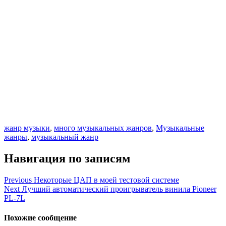
жанр музыки
,
много музыкальных жанров
,
Музыкальные
жанры
,
музыкальный жанр
Навигация по записям
Previous
Некоторые ЦАП в моей тестовой системе
Next
Лучший автоматический проигрыватель винила Pioneer
PL-7L
Похожие сообщение