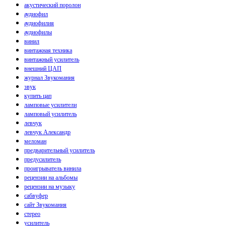
акустический поролон
аудиофил
аудиофилия
аудиофилы
винил
винтажная техника
винтажный усилитель
внешний ЦАП
журнал Звукомания
звук
купить цап
ламповые усилители
ламповый усилитель
левчук
левчук Александр
меломан
предварительный усилитель
предусилитель
проигрыватель винила
рецензии на альбомы
рецензии на музыку
сабвуфер
сайт Звукомания
стерео
усилитель