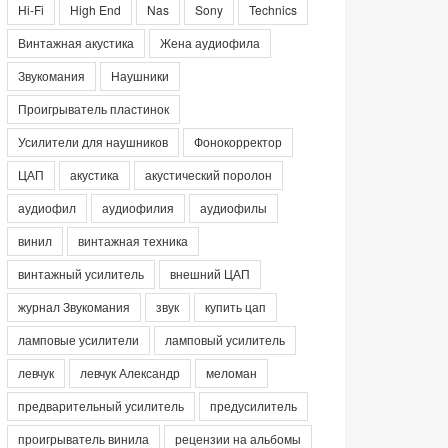
Hi-Fi
High End
Nas
Sony
Technics
Винтажная акустика
Жена аудиофила
Звукомания
Наушники
Проигрыватель пластинок
Усилители для наушников
Фонокорректор
ЦАП
акустика
акустический поролон
аудиофил
аудиофилия
аудиофилы
винил
винтажная техника
винтажный усилитель
внешний ЦАП
журнал Звукомания
звук
купить цап
ламповые усилители
ламповый усилитель
левчук
левчук Александр
меломан
предварительный усилитель
предусилитель
проигрыватель винила
рецензии на альбомы