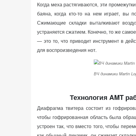
персонализированного
Когда меха растягиваются, эти промежутки
контента и
баяна, когда кто-то на нем играет, вы п
предложений.
Сжимающие складки выталкивают воздух
устраняется сжатием. Конечно, то же самое
— это то, что приводит инструмент в дей
для воспроизведения нот.
ВЧ динамики Martin Lo
Технология AMT раб
Диафрагма твитера состоит из гофрирова
чтобы гофрированная область была обращ
устроен так, что вместо того, чтобы пер
как обычный динамик, он сжимает складк