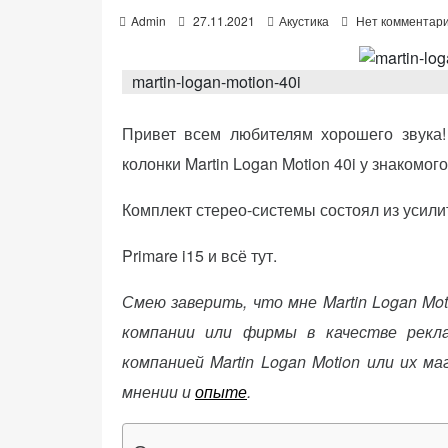
P
Admin
27.11.2021
Акустика
Нет комментар
o
s
t
martin-logan-motion-40i
e
d
«Принять
o
Привет всем любителям хорошего звука
все»
n
колонки Martin Logan Motion 40i у знакомого
Комплект стерео-системы состоял из усил
Обязательные
«Настройки
Primare i15 и всё тут.
(технические)
cookie»
Необходимы для
Смею заверить, что мне Martin Logan Mot
работы сайта.
компании или фирмы в качестве рекл
Сохраняют
настройки,
компанией Martin Logan Motion или их м
корзину,
мнении и
опыте
.
авторизацию. Они
необходимы для
функционирования