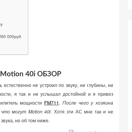
пу
 260 000руб.
 Motion 40i ОБЗОР
 естественно не устроил по звуку, ни глубины, ни
ости, я так и не услышал достойной и я привез
силитель мощности
FM711
.
После чего у хозяина
что могут Motion 40i
. Хотя эти АС мне так и не
звука, но об том ниже.