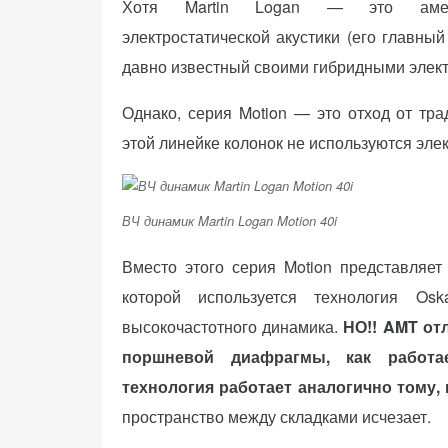
Хотя Martin Logan — это америк
(Яндекс.Метрика).
электростатической акустики (его главный
Анонимно, без
персональных
давно известный своими гибридными элек
данных.
Однако, серия Motion — это отход от тра
этой линейке колонок не используются эле
Маркетинговые
(реклама)
Яндекс.Директ:
ВЧ динамик Martin Logan Motion 40i
персонализированная
реклама на основе
Вместо этого серия Motion представляет
ваших интересов.
которой используется технология Osk
Рассказывая о своих
интересах и
высокочастотного динамика.
НО!! AMT от
поведении при
поршневой диафрагмы, как работа
посещении нашего
технология работает аналогично тому, 
сайта, вы повышаете
вероятность
пространство между складками исчезает.
просмотра