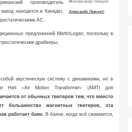
анский производитель
 завод находится в Канаде),
Александр Левчук©
тростатическими АС.
диционных предложений MartinLogan, поскольку в
ктростатические драйверы.
 собой акустическую систему с динамиками, но в
ar Heil «Air Motion Transformer» (AMT) для
личается от обычных твитеров тем, что вместо
ет большинство магнитных твитеров, эта
как работает баян.
В баяне, когда всё сжимается,