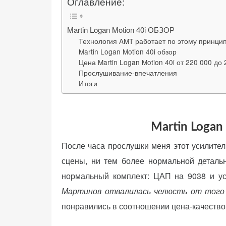
Оглавление:
веб-сайта.
Martin Logan Motion 40i ОБЗОР
Технология AMT работает по этому принци
Функциональные
Martin Logan Motion 40i обзор
Обеспечивают
Цена Martin Logan Motion 40i от 220 000 до
нормальную
Прослушивание-впечатления
работу сайта. Если
Итоги
вы откажетесь от
использования
этих файлов
Martin Logan
cookie, некоторые
функции веб-сайта
После часа прослушки меня этот усилитель
исчезнут.
сцены, ни тем более нормальной детальн
нормальный комплект: ЦАП на 9038 и у
Статистические
Мартинов отвалилась челюсть от того 
(аналитика)
понравились в соотношении цена-качество 
Анализируют
посещаемость