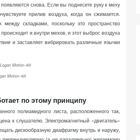
 появляются снова. Если вы поднесете руку к меху
очувствуете прилив воздуха, когда он сжимается.
 между складками, поскольку это пространство
 происходит и внутри мехов, и этот выброс воздуха
ствие и заставляет вибрировать различные язычки
gan Motion 40i
отает по этому принципу
нного полиамидного листа, расположенного так,
ена к слушателю. Электромагнитный «двигатель»
емещать дискообразную диафрагму внутрь и наружу,
и перпендикулярно (а не параллельно) желаемому