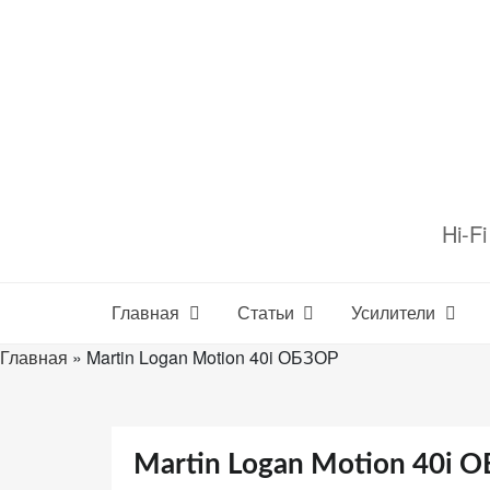
Перейти
к
содержимому
Настройте
файлы
Hi-F
cookie
для
Звукомания.
Главная
Статьи
Усилители
Главная
»
Martin Logan Motion 40i ОБЗОР
Martin Logan Motion 40i 