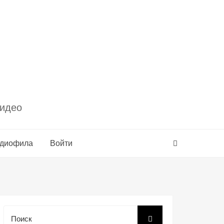
видео
удиофила
Войти
Поиск