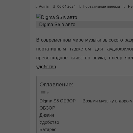
P
Admin
06.04.2024
Портативные плееры
Не
o
s
t
Digma S5 в авто
e
d
o
В современном мире музыки высокого ра
n
портативным гаджетом для аудиофилов
превосходное качество звука, плеер явл
удобство
.
Оглавление:
Digma S5 ОБЗОР — Возьми музыку в дорогу
ОБЗОР
Дизайн
Удобство
Батарея