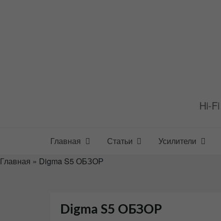
Перейти
к
содержимому
Hi-F
Главная
Статьи
Усилители
Главная
»
Digma S5 ОБЗОР
Digma S5 ОБЗОР