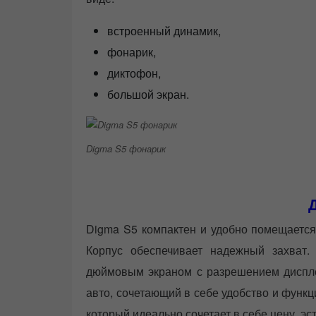
встроенный динамик,
фонарик,
диктофон,
большой экран.
Digma S5 фонарик
Digma S5 компактен и удобно помещается 
Корпус обеспечивает надежный захват.
дюймовым экраном с разрешением диспл
авто, сочетающий в себе удобство и функ
который идеально сочетает в себе цену, эст