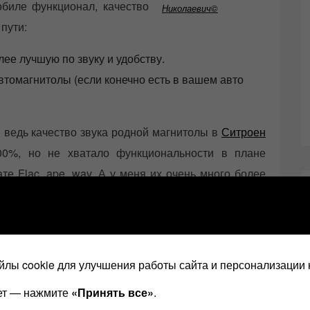
обиле функционал, качество
Николаевич©
 пути:
ее лучшую по звуку и удобству.
втомагнитолы (если конечно есть в вашем авто
 ведь качество звука родной магнитолы в
Ситроен
0%, но не хватало функциональности в плане
те Flac, ape, wav. А у меня их очень много более
ь, нужен был тот плеер, который вдруг если я его
 жалко было бы потерянных денежных средств т.е.
лы cookie для улучшения работы сайта и персонализации 
ает — нажмите
«Принять все»
.