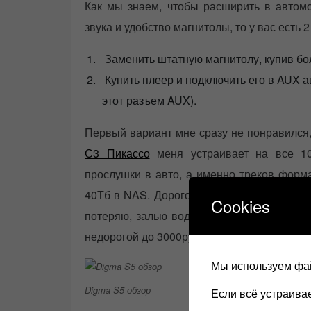
Как мы знаем, чтобы расширить в автом
звука и удобство магнитолы, то у вас есть 2
Заменить штатную магнитолу, купив бол
Купить плеер и подключить его в AUX а
этот разъем AUX).
Первый вариант мне сразу не понравился,
С3 Пикассо
меня устраивает на все 10
прослушки в авто, а именно треков форма
40Тб в NAS. Дорогой плеер мне не хотелос
Cookies
потеряю, залью водой, разобью и т.п. Не
недорогой до 3000руб.
Мы используем фай
Digma S5 обзор
Если всё устраив