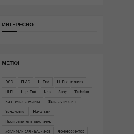
ИНТЕРЕСНО:
МЕТКИ
DSD
FLAC
Hi-End
Hi-End техника
Hi-Fi
High End
Nas
Sony
Technics
Винтажная акустика
Жена аудиофила
Звукомания
Наушники
Проигрыватель пластинок
Усилители для наушников
Фонокорректор