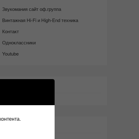
Звукомания сайт оф.группа
Винтажная Hi-Fi и High-End техника
Контакт
Одноклассники
Youtube
ТАКЖЕ ЧИТАЕМ:
контента.
СВЕЖИЕ ЗАПИСИ