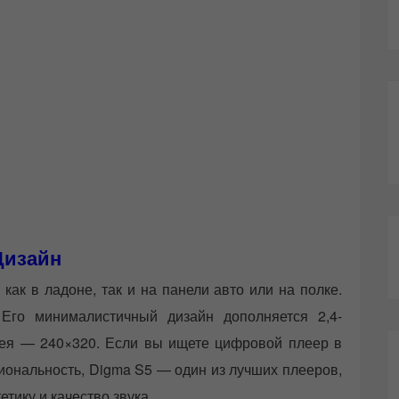
Дизайн
как в ладоне, так и на панели авто или на полке.
 Его минималистичный дизайн дополняется 2,4-
ея — 240×320. Если вы ищете цифровой плеер в
циональность, Digma S5 — один из лучших плееров,
етику и качество звука.