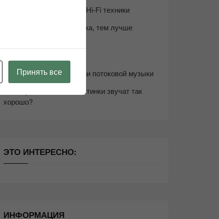
Возьмите друга в салон Hi-Fi техники
Чем дороже аудиотехника, тем лучше
звучит?
Секреты Hi-Fi
Принять все
10 способов оптимизации потоковой музыки
Почему виниловые пластинки звучат так
хорошо?
ЭТО ИНТЕРЕСНО:
ИНФОРМАЦИЯ