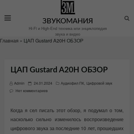
Перейти
к
содержимому
ЗВУКОМАНИЯ
Hi-Fi и High-End техника или энциклопедия
звука и видео
Главная
»
ЦАП Gustard A20H ОБЗОР
ЦАП Gustard A20H ОБЗОР
P
Admin
24.01.2024
Аудиофил ПК
,
Цифровой звук
o
Нет комментариев
s
t
Когда я сел писать этот обзор, я подумал о том,
e
насколько сильно изменилось воспроизведение
d
o
цифрового звука за последние 10 лет, прошедших
n