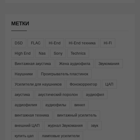
МЕТКИ
DSD
FLAC
Hi-End
Hi-End техника
Hi-Fi
High End
Nas
Sony
Technics
Винтажная акустика
Жена аудиофила
Звукомания
Наушники
Проигрыватель пластинок
Усилители для наушников
Фонокорректор
ЦАП
акустика
акустический поролон
аудиофил
аудиофилия
аудиофилы
винил
винтажная техника
винтажный усилитель
внешний ЦАП
журнал Звукомания
звук
купить цап
ламповые усилители