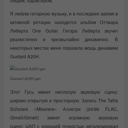
общем, характером.
Я люблю гитарную музыку, и в последнее время в
активной ротации находится альбом Оттмара
Либерта One Guitar. Гитара Либерта звучит
реалистично и чрезвычайно динамично. В
некоторых местах меня поразила мощь динамики
Gustard A20H.
Gustard A20H цап
Этот Гусь имеет неплохую звуковую сцену:
широко открытую и просторную. Запись The Tallis
Scholars «Miserere» Аллегри (24/96 FLAC,
Gimell/Gimell) имеет огромную звуковую
сцену; ЦАП с хорошей точностью детализировал