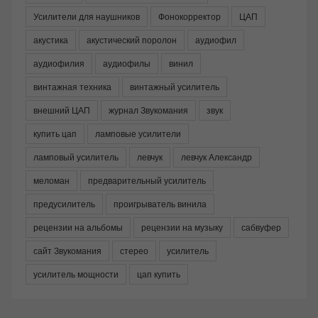
Усилители для наушников
Фонокорректор
ЦАП
акустика
акустический поролон
аудиофил
аудиофилия
аудиофилы
винил
винтажная техника
винтажный усилитель
внешний ЦАП
журнал Звукомания
звук
купить цап
ламповые усилители
ламповый усилитель
левчук
левчук Александр
меломан
предварительный усилитель
предусилитель
проигрыватель винила
рецензии на альбомы
рецензии на музыку
сабвуфер
сайт Звукомания
стерео
усилитель
усилитель мощности
цап купить