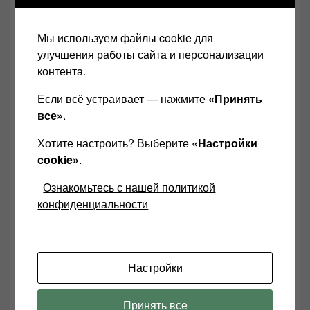
хорошую звуковую технику…
Мы используем файлы cookie для
Если вы являетесь производителем,
рекламодателем, импортером, дистрибьютором
улучшения работы сайта и персонализации
или агентом в области качественного
контента.
воспроизведения звука и хотели бы связаться с
нами, пожалуйста, пишите
в
ВК
или
ОК
или
ИНСТА
или по эл.
Если всё устраивает — нажмите
«Принять
почте
: anl555@bk.ru
все»
.
Хотите настроить? Выберите
«Настройки
cookie»
.
Ознакомьтесь с нашей политикой
конфиденциальности
Настройки
Принять все