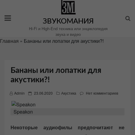
Перейти
к
содержимому
ЗВУКОМАНИЯ
Hi-Fi и High-End техника или энциклопедия
звука и видео
Главная
»
Бананы или лопатки для акустики?!
Бананы или лопатки для
акустики?!
P
Admin
23.06.2020
Акустика
Нет комментариев
o
s
Speakon
t
e
Некоторые аудиофилы предпочитают не
d