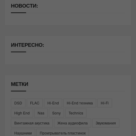
НОВОСТИ:
ИНТЕРЕСНО:
МЕТКИ
DSD
FLAC
Hi-End
Hi-End техника
Hi-Fi
High End
Nas
Sony
Technics
Винтажная акустика
Жена аудиофила
Звукомания
Наушники
Проигрыватель пластинок