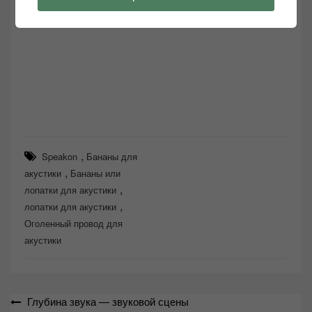
,
Speakon
Бананы для
,
акустики
Бананы или
,
лопатки для акустики
,
лопатки для акустики
Оголенный провод для
акустики
Навигация
Глубина звука — звуковой сцены