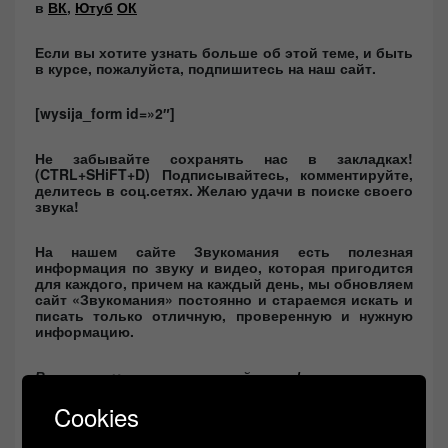
в
ВК
,
Ютуб
ОК
Если вы хотите узнать больше об этой теме, и быть
в курсе, пожалуйста, подпишитесь на наш сайт.
[wysija_form id=»2″]
Не забывайте сохранять нас в закладках!
(CTRL+SHiFT+D)
Подписывайтесь, комментируйте,
делитесь в соц.сетях. Желаю удачи в поиске своего
звука!
На нашем сайте Звукомания есть полезная
информация по звуку и видео, которая пригодится
для каждого, причем на каждый день, мы обновляем
сайт «Звукомания» постоянно и стараемся искать и
писать только отличную, проверенную и нужную
информацию.
Вам нужен хороший
фонокорректор
,
новый
ламповый усилитель
или отличный
ЦАП
,
плеер, наушники, АС или другую звуковую технику,
Cookies
(
усилитель
, ресивер и т.д.) то пишите в ВК,
помогу выгодно и с гарантией приобрести