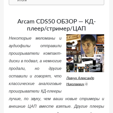
веб-сайта.
Arcam CDS50 ОБЗОР — КД-
Функциональные
плеер/стример/ЦАП
Обеспечивают
нормальную
Некоторые меломаны и
работу сайта. Если
аудиофилы отправили
вы откажетесь от
использования
проигрыватели компакт-
этих файлов
диски в подвал, а немногие
cookie, некоторые
продали, но другие
функции веб-сайта
оставили и говорят, что
исчезнут.
Левчук Александр
классические аналоговые
Николаевич
©
проигрыватели КД-плееры
Статистические
лучше, по звуку, чем ваши новые стримеры и
(аналитика)
Анализируют
внешние ЦАП вместе взятые. Другие плееры
посещаемость