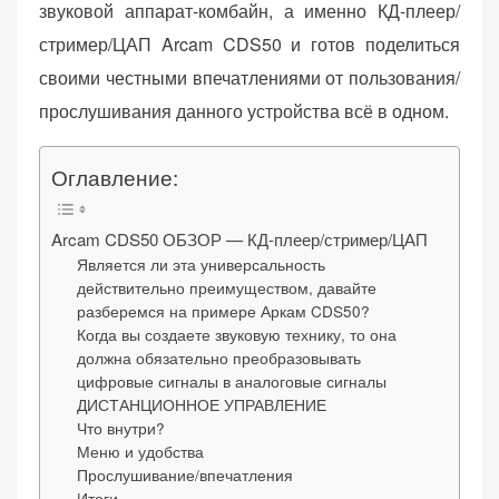
звуковой аппарат-комбайн, а именно КД-плеер/
n
стример/ЦАП Arcam CDS50 и готов поделиться
своими честными впечатлениями от пользования/
прослушивания данного устройства всё в одном.
«Принять
все»
Оглавление:
Arcam CDS50 ОБЗОР — КД-плеер/стример/ЦАП
Является ли эта универсальность
Обязательные
«Настройки
действительно преимуществом, давайте
(технические)
cookie»
разберемся на примере Аркам CDS50?
Необходимы для
Когда вы создаете звуковую технику, то она
работы сайта.
должна обязательно преобразовывать
Сохраняют
цифровые сигналы в аналоговые сигналы
настройки,
ДИСТАНЦИОННОЕ УПРАВЛЕНИЕ
корзину,
Что внутри?
авторизацию. Они
Меню и удобства
необходимы для
Прослушивание/впечатления
Итоги
функционирования