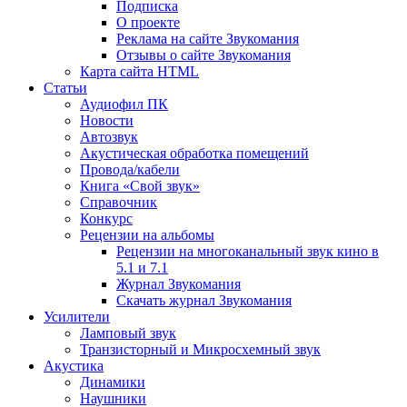
Подписка
О проекте
Реклама на сайте Звукомания
Отзывы о сайте Звукомания
Карта сайта HTML
Статьи
Аудиофил ПК
Новости
Автозвук
Акустическая обработка помещений
Провода/кабели
Книга «Свой звук»
Справочник
Конкурс
Рецензии на альбомы
Рецензии на многоканальный звук кино в
5.1 и 7.1
Журнал Звукомания
Скачать журнал Звукомания
Усилители
Ламповый звук
Транзисторный и Микросхемный звук
Акустика
Динамики
Наушники