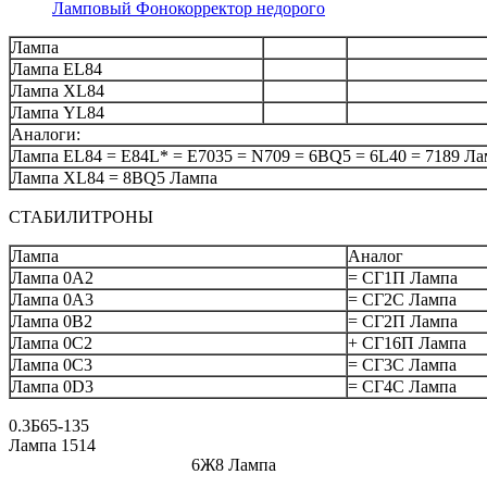
Ламповый Фонокорректор недорого
Лампа
Лампа EL84
Лампа XL84
Лампа YL84
Аналоги:
Лампа EL84 = E84L* = E7035 = N709 = 6BQ5 = 6L40 = 7189 Ла
Лампа XL84 = 8BQ5 Лампа
СТАБИЛИТРОНЫ
Лампа
Аналог
Лампа 0А2
= СГ1П Лампа
Лампа 0A3
= СГ2С Лампа
Лампа 0B2
= СГ2П Лампа
Лампа 0C2
+ СГ16П Лампа
Лампа 0C3
= СГ3С Лампа
Лампа 0D3
= СГ4С Лампа
0.3Б65-135
Лампа 1514
6Ж8 Лампа