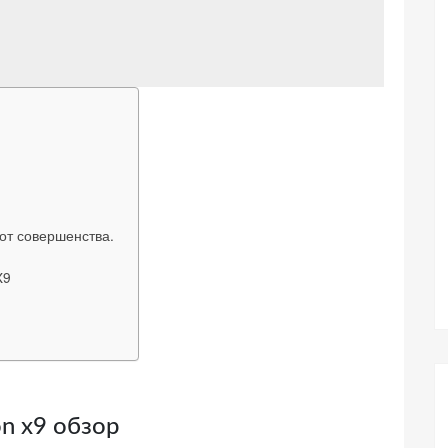
от совершенства.
X9
n x9 обзор