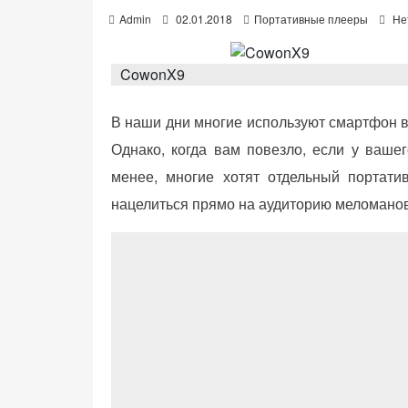
P
Admin
02.01.2018
Портативные плееры
Не
o
s
t
CowonX9
e
d
«Принять
o
В наши дни многие используют смартфон в
все»
n
Однако, когда вам повезло, если у ваш
менее, многие хотят отдельный портат
нацелиться прямо на аудиторию меломанов
Обязательные
«Настройки
(технические)
cookie»
Необходимы для
работы сайта.
Сохраняют
настройки,
корзину,
авторизацию. Они
необходимы для
функционирования