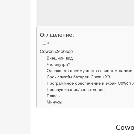
веб-сайта.
Функциональные
Оглавление:
Обеспечивают
нормальную
работу сайта. Если
Cowon x9 обзор
вы откажетесь от
Внешний вид
использования
Что внутри?
этих файлов
Однако его преимущества слишком далеки 
cookie, некоторые
Срок службы батареи Cowon X9
Программное обеспечение и экран Cowon 
функции веб-сайта
Прослушивание/впечатления
исчезнут.
Плюсы
Минусы
Статистические
(аналитика)
Анализируют
Cowo
посещаемость