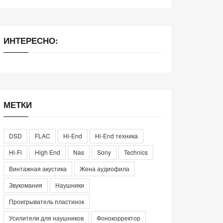
ИНТЕРЕСНО:
МЕТКИ
DSD
FLAC
Hi-End
Hi-End техника
Hi-Fi
High End
Nas
Sony
Technics
Винтажная акустика
Жена аудиофила
Звукомания
Наушники
Проигрыватель пластинок
Усилители для наушников
Фонокорректор