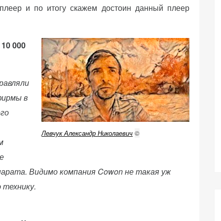
плеер и по итогу скажем достоин данный плеер
10 000
равляли
фирмы в
ого
Левчук Александр Николаевич
©
м
е
апарата. Видимо компания Cowon
не такая уж
 технику.