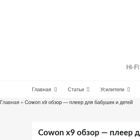
Перейти
к
содержимому
Настройте
файлы
Hi-F
cookie
для
Звукомания.
Главная
Статьи
Усилители
Главная
»
Cowon x9 обзор — плеер для бабушек и детей
Cowon x9 обзор — плеер д