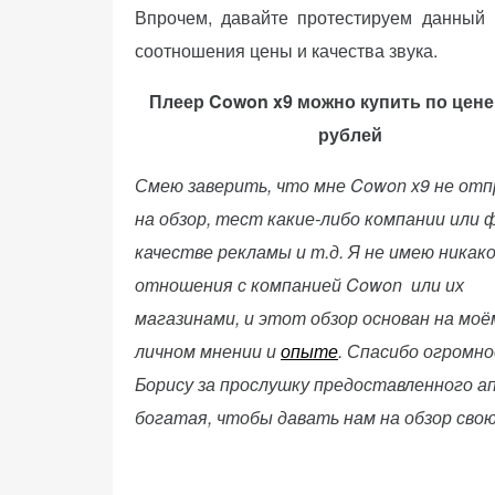
Впрочем, давайте протестируем данный 
(Яндекс.Метрика).
Анонимно, без
соотношения цены и качества звука.
персональных
данных.
Плеер Cowon x9 можно купить по цене 
рублей
Маркетинговые
Смею заверить, что мне Cowon x9 не отп
(реклама)
на обзор, тест какие-либо компании или 
Яндекс.Директ:
качестве рекламы и т.д. Я не имею никак
персонализированная
реклама на основе
отношения с компанией Cowon или их
ваших интересов.
магазинами, и этот обзор основан на моё
Рассказывая о своих
личном мнении и
опыте
. Спасибо огромно
интересах и
поведении при
Борису за прослушку предоставленного 
посещении нашего
богатая, чтобы давать нам на обзор свою
сайта, вы повышаете
вероятность
просмотра