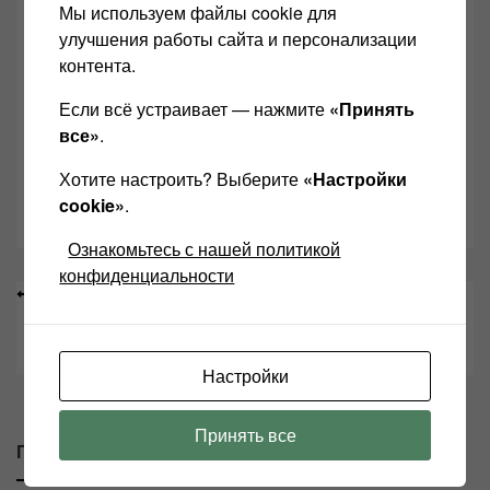
,
Мы используем файлы cookie для
Kong
ean-Michel Jarre &
,
,
,
улучшения работы сайта и персонализации
3D
FLAC
SB-CD 500
,
контента.
Technics
Technics SB-CD
,
,
500
акустика Technics
Если всё устраивает — нажмите
«Принять
Акустика Technics SB-CD
все»
.
,
500
Дискография Jean
,
Michel Jarre
Дискография
Хотите настроить? Выберите
«Настройки
Jean Michel Jarre во flac
cookie»
.
Ознакомьтесь с нашей политикой
конфиденциальности
Навигация
Акустика Sony SS-G7 — мощное погружение в винтаж
по
Из чего состоит проигрыватель пластинок и как работает
записям
Настройки
Принять все
Похожие сообщение