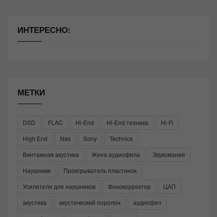
ИНТЕРЕСНО:
МЕТКИ
DSD
FLAC
Hi-End
Hi-End техника
Hi-Fi
High End
Nas
Sony
Technics
Винтажная акустика
Жена аудиофила
Звукомания
Наушники
Проигрыватель пластинок
Усилители для наушников
Фонокорректор
ЦАП
акустика
акустический поролон
аудиофил