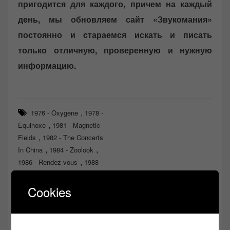
пригодится для каждого, причем на каждый
день, мы обновляем сайт «Звукомания»
постоянно и стараемся искать и писать
только отличную, проверенную и нужную
информацию.
,
1976 - Oxygene
1978 -
,
Equinoxe
1981 - Magnetic
,
Fields
1982 - The Concerts
,
,
In China
1984 - Zoolook
,
1986 - Rendez-vous
1988 -
,
Revolutions
1989 -
,
Destination Docklands
1990 -
Cookies
,
En Attendant Cousteau
1991
,
- Images
1993 -
,
Chronologie
1994 - Hong