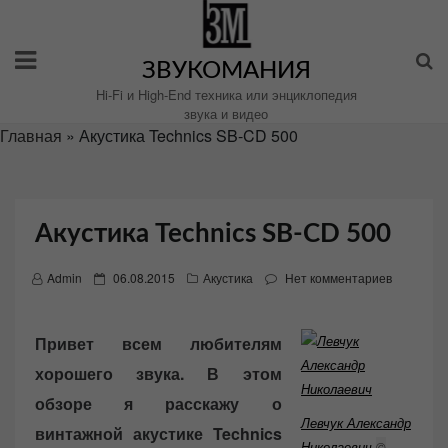
Перейти
к
содержимому
ЗВУКОМАНИЯ
Hi-Fi и High-End техника или энциклопедия
звука и видео
Главная
»
Акустика Technics SB-CD 500
Акустика Technics SB-CD 500
P
Admin
06.08.2015
Акустика
Нет комментариев
o
s
Привет всем любителям
t
хорошего звука. В этом
e
d
обзоре я расскажу о
o
Левчук Александр
винтажной акустике Technics
n
Николаевич
©