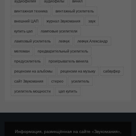
аудиофилия
аудиофилы
винил
винтажная техника
винтажный усилитель
внешний ЦАП
журнал Звукомания
звук
купить цап
ламповые усилители
ламповый усилитель
левчук
левчук Александр
меломан
предварительный усилитель
предусилитель
проигрыватель винила
рецензии на альбомы
рецензии на музыку
сабвуфер
сайт Звукомания
стерео
усилитель
усилитель мощности
цап купить
Информация, размещённая на сайте «Звукомания»,