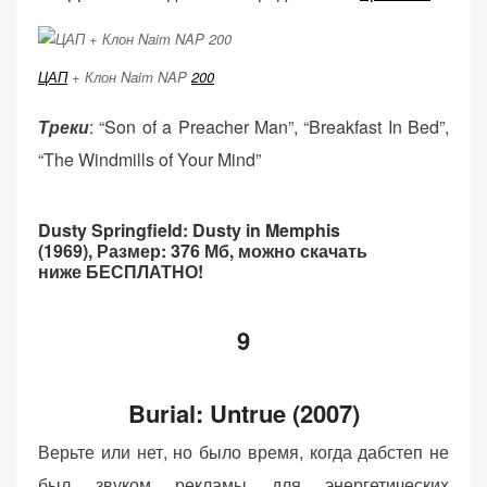
ЦАП
+ Клон Naim NAP
200
Треки
: “Son of a Preacher Man”, “Breakfast In Bed”,
“The Windmills of Your Mind”
Dusty Springfield: Dusty in Memphis
(1969),
Размер: 376 Мб, можно скачать
ниже БЕСПЛАТНО!
9
Burial: Untrue (2007)
Верьте или нет, но было время, когда дабстеп не
был звуком рекламы для энергетических