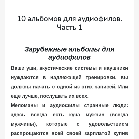
веб-сайта.
10 альбомов для аудиофилов.
Часть 1
Функциональные
Обеспечивают
нормальную
Зарубежные альбомы для
работу сайта. Если
аудиофилов
вы откажетесь от
использования
Ваши уши, акустические системы и наушники
этих файлов
нуждаются в надлежащей тренировки, вы
cookie, некоторые
должны начать с одной из этих записей. Или
функции веб-сайта
исчезнут.
еще лучше, послушать их всех.
Меломаны и аудиофилы странные люди:
здесь всегда есть куча мужчин (всегда
Статистические
(аналитика)
мужчины), которые с удовольствием
Анализируют
распрощаются всей своей зарплатой купив
посещаемость