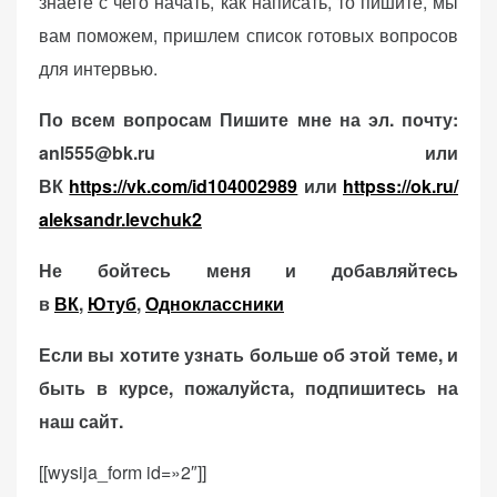
знаете с чего начать, как написать, то пишите, мы
вам поможем, пришлем список готовых вопросов
для интервью.
По всем вопросам Пишите мне на эл. почту:
anl555@bk.ru или
ВК
https://vk.com/id104002989
или
httpss://ok.ru/
aleksandr.levchuk2
Не бойтесь меня и добавляйтесь
в
ВК
,
Ютуб
,
Одноклассники
Если вы хотите узнать больше об этой теме, и
быть в курсе, пожалуйста, подпишитесь на
наш сайт.
[[wysija_form id=»2″]]