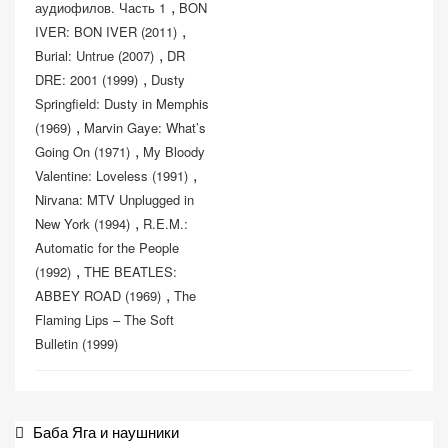
,
аудиофилов. Часть 1
BON
,
IVER: BON IVER (2011)
,
Burial: Untrue (2007)
DR
,
DRE: 2001 (1999)
Dusty
Springfield: Dusty in Memphis
,
(1969)
Marvin Gaye: What’s
,
Going On (1971)
My Bloody
,
Valentine: Loveless (1991)
Nirvana: MTV Unplugged in
,
New York (1994)
R.E.M.:
Automatic for the People
,
(1992)
THE BEATLES:
,
ABBEY ROAD (1969)
The
Flaming Lips – The Soft
Bulletin (1999)
Навигация
Баба Яга и наушники