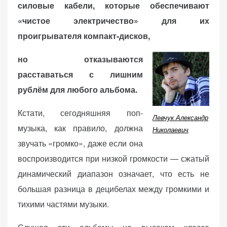
силовые кабели, которые обеспечивают
(Яндекс.Метрика).
«чистое электричество» для их
Анонимно, без
персональных
проигрывателя компакт-дисков,
данных.
но отказываются
расставаться с лишним
Маркетинговые
рублём для любого альбома.
(реклама)
Яндекс.Директ:
Кстати, сегодняшняя поп-
персонализированная
Левчук Александр
реклама на основе
музыка, как правило, должна
Николаевич
ваших интересов.
звучать «громко», даже если она
Рассказывая о своих
воспроизводится при низкой громкости — сжатый
интересах и
динамический диапазон означает, что есть не
поведении при
посещении нашего
большая разница в децибелах между громкими и
сайта, вы повышаете
тихими частями музыки.
вероятность
просмотра