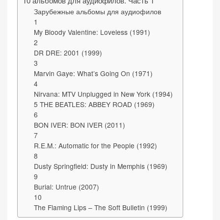
10 альбомов для аудиофилов. Часть 1
n
Зарубежные альбомы для аудиофилов
1
My Bloody Valentine: Loveless (1991)
2
DR DRE: 2001 (1999)
«Принять
3
все»
Marvin Gaye: What’s Going On (1971)
4
Nirvana: MTV Unplugged in New York (1994)
5 THE BEATLES: ABBEY ROAD (1969)
6
Обязательные
BON IVER: BON IVER (2011)
«Настройки
(технические)
7
cookie»
Необходимы для
R.E.M.: Automatic for the People (1992)
работы сайта.
8
Сохраняют
Dusty Springfield: Dusty in Memphis (1969)
настройки,
9
корзину,
Burial: Untrue (2007)
10
авторизацию. Они
The Flaming Lips – The Soft Bulletin (1999)
необходимы для
функционирования