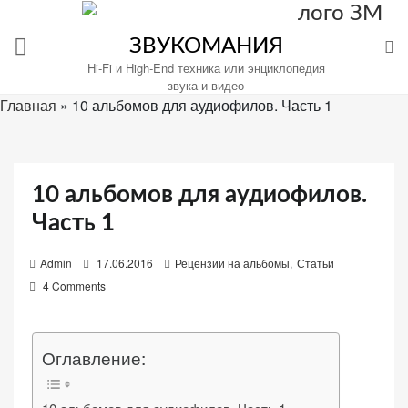
Перейти
к
ЗВУКОМАНИЯ
содержимому
Hi-Fi и High-End техника или энциклопедия
звука и видео
Главная
»
10 альбомов для аудиофилов. Часть 1
Настройте
файлы
10 альбомов для аудиофилов.
cookie
для
Часть 1
Звукомания.
P
Admin
17.06.2016
Рецензии на альбомы
,
Статьи
o
4 Comments
s
t
e
Оглавление:
d
o