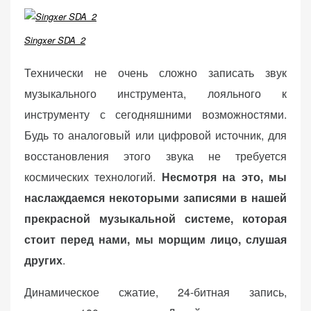
(Яндекс.Метрика).
Анонимно, без
Singxer SDA_2
персональных
данных.
Технически не очень сложно записать звук
музыкального инструмента, лояльного к
Маркетинговые
инструменту с сегодняшними возможностями.
(реклама)
Будь то аналоговый или цифровой источник, для
Яндекс.Директ:
восстановления этого звука не требуется
персонализированная
реклама на основе
космических технологий.
Несмотря на это, мы
ваших интересов.
наслаждаемся некоторыми записями в нашей
Рассказывая о своих
прекрасной музыкальной системе, которая
интересах и
поведении при
стоит перед нами, мы морщим лицо, слушая
посещении нашего
других
.
сайта, вы повышаете
вероятность
Динамическое сжатие, 24-битная запись,
просмотра