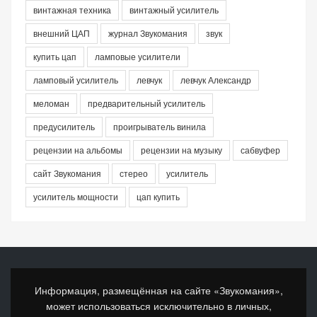
винтажная техника
винтажный усилитель
внешний ЦАП
журнал Звукомания
звук
купить цап
ламповые усилители
ламповый усилитель
левчук
левчук Александр
меломан
предварительный усилитель
предусилитель
проигрыватель винила
рецензии на альбомы
рецензии на музыку
сабвуфер
сайт Звукомания
стерео
усилитель
усилитель мощности
цап купить
Информация, размещённая на сайте «Звукомания»,
может использоваться исключительно в личных,