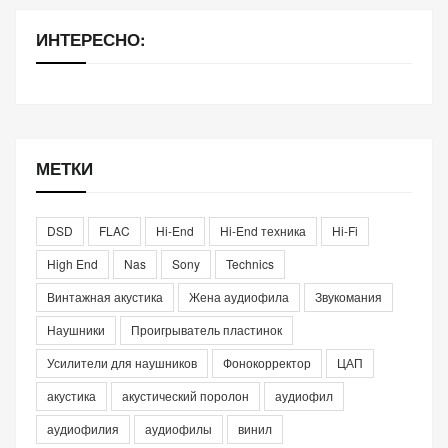
ИНТЕРЕСНО:
МЕТКИ
DSD
FLAC
Hi-End
Hi-End техника
Hi-Fi
High End
Nas
Sony
Technics
Винтажная акустика
Жена аудиофила
Звукомания
Наушники
Проигрыватель пластинок
Усилители для наушников
Фонокорректор
ЦАП
акустика
акустический поролон
аудиофил
аудиофилия
аудиофилы
винил