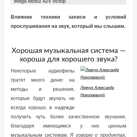
Wega Modul 42V обзор
e
d
Влияние техники записи и условий
o
прослушивания на звук, который мы слышим.
n
«Принять
все»
Хорошая музыкальная система —
хороша для хорошего звука?
Некоторые аудиофилы
Обязательные
«Настройки
тратят много денег на
(технические)
cookie»
Необходимы для
Левчук Александр
методы и решения,
работы сайта.
Николаевич©
которые будут звучать не
Сохраняют
всегда хорошо, в надежде
настройки,
корзину,
получить чуть более качественное звучание,
авторизацию. Они
благодаря имеющимся у них ценным
необходимы для
музыкальным системам.
Я говорю о продуктах,
функционирования