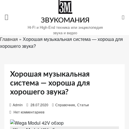
Перейти
к
содержимому
ЗВУКОМАНИЯ
Hi-Fi и High-End техника или энциклопедия
звука и видео
Главная
»
Хорошая музыкальная система — хороша для
хорошего звука?
Настройте
файлы
cookie
для
Хорошая музыкальная
Звукомания.
система — хороша для
хорошего звука?
P
Admin
28.07.2020
Справочник
,
Статьи
o
Нет комментариев
s
t