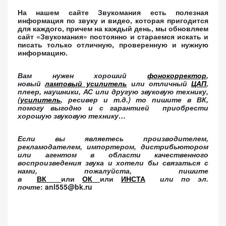
На нашем сайте Звукомания есть полезная
информация по звуку и видео, которая пригодится
для каждого, причем на каждый день, мы обновляем
сайт «Звукомания» постоянно и стараемся искать и
писать только отличную, проверенную и нужную
информацию.
Вам нужен хороший
фонокорректор
,
новый
ламповый усилитель
или отличный
ЦАП
,
плеер, наушники, АС или другую звуковую технику,
(
усилитель
, ресивер и т.д.) то пишите в ВК,
помогу выгодно и с гарантией приобрести
хорошую звуковую технику…
Если вы являетесь производителем,
рекламодателем, импортером, дистрибьютором
или агентом в области качественного
воспроизведения звука и хотели бы связаться с
нами, пожалуйста, пишите
в
ВК
или
ОК
или
ИНСТА
или по эл.
почте
: anl555@bk.ru