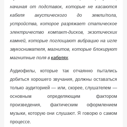
начиная от подставок, которые не касаются
веб-сайта.
кабеля акустического до земли/пола,
устройства, которое разряжает статическое
Функциональные
электричество компакт-дисков, экзотических
Обеспечивают
нормальную
камней, которые поглощают вибрацию на игле
работу сайта. Если
звукоснимателя, магнитов, которые блокируют
вы откажетесь от
магнитные поля в
кабелях
.
использования
этих файлов
Аудиофилы, которые так отчаянно пытались
cookie, некоторые
добиться хорошего звучания, должны оставаться
функции веб-сайта
исчезнут.
только аудиторией — или, скорее, слушателем —
основным определяющим фактором
произведения, фактическим оформлением
Статистические
(аналитика)
музыки, которую они слушают. Я говорю о самом
Анализируют
процессе.
посещаемость