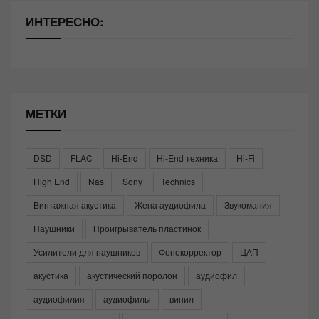
ИНТЕРЕСНО:
МЕТКИ
DSD
FLAC
Hi-End
Hi-End техника
Hi-Fi
High End
Nas
Sony
Technics
Винтажная акустика
Жена аудиофила
Звукомания
Наушники
Проигрыватель пластинок
Усилители для наушников
Фонокорректор
ЦАП
акустика
акустический поролон
аудиофил
аудиофилия
аудиофилы
винил