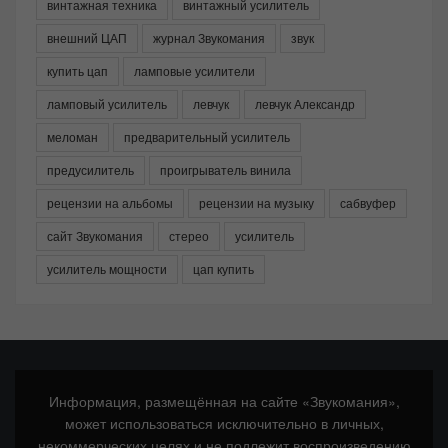
винтажная техника
винтажный усилитель
внешний ЦАП
журнал Звукомания
звук
купить цап
ламповые усилители
ламповый усилитель
левчук
левчук Александр
меломан
предварительный усилитель
предусилитель
проигрыватель винила
рецензии на альбомы
рецензии на музыку
сабвуфер
сайт Звукомания
стерео
усилитель
усилитель мощности
цап купить
Информация, размещённая на сайте «Звукомания»,
может использоваться исключительно в личных,
некоммерческих целях и не подлежит воспроизведению