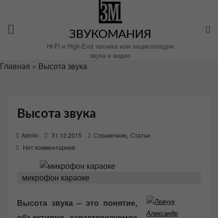
Перейти
к
содержимому
ЗВУКОМАНИЯ
Hi-Fi и High-End техника или энциклопедия
звука и видео
Главная
»
Высота звука
Высота звука
P
Admin
31.12.2015
Справочник
,
Статьи
o
Нет комментариев
s
t
микрофон караоке
e
d
Высота звука – это понятие,
o
объективно характеризуемое
n