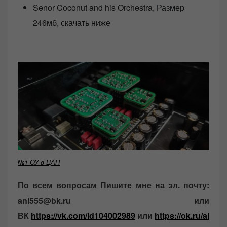
Senor Coconut and his Orchestra, Размер
246мб, скачать ниже
№1 ОУ в ЦАП
По всем вопросам Пишите мне на эл. почту:
anl555@bk.ru или
ВК
https://vk.com/id104002989
или
https://ok.ru/al