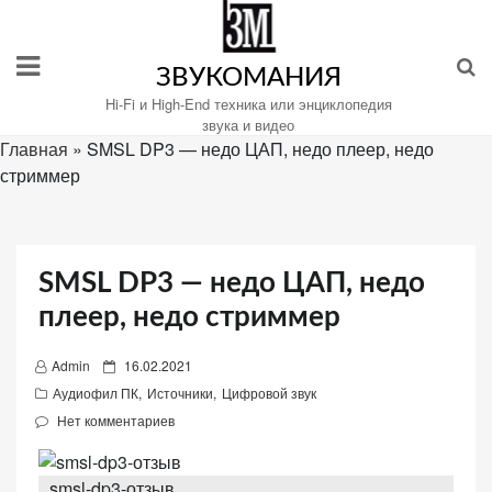
Перейти
к
содержимому
ЗВУКОМАНИЯ
Hi-Fi и High-End техника или энциклопедия
звука и видео
Главная
»
SMSL DP3 — недо ЦАП, недо плеер, недо
стриммер
Настройте
файлы
cookie
для
SMSL DP3 — недо ЦАП, недо
Звукомания.
плеер, недо стриммер
P
Admin
16.02.2021
o
Аудиофил ПК
,
Источники
,
Цифровой звук
s
Нет комментариев
t
e
smsl-dp3-отзыв