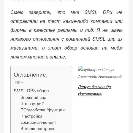
веб-сайта.
Смею заверить, что мне SMSL DP3 не
отправляли на тест какие-либо компании или
Функциональные
фирмы в качестве рекламы и т.д. Я не имею
Обеспечивают
никакого отношения с компанией SMSL или их
нормальную
магазинами, и этот обзор основан на моём
работу сайта. Если
вы откажетесь от
личном мнении и
опыте
.
использования
этих файлов
Оглавление:
cookie, некоторые
функции веб-сайта
Левчук Александр
исчезнут.
SMSL DP3 обзор
Николаевич©
Внешний вид
Что внутри?
ПО/удобства /функции
Статистические
Настройки
(аналитика)
воспроизведения:
Анализируют
В меню настроек
посещаемость