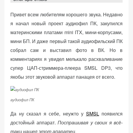
d
o
Привет всем любителям хорошего звука. Недавно
n
я начал новый проект аудиофил ПК, закупился
материнскими платами mini ITX, мини-корпусами,
«Принять
мини БП. И даже первый такой аудиофильский ПК
все»
собрал сам и выставил фото в ВК. Но в
комментариях я увидел мелькало расхваливание
супер ЦАП-стриммера-плеера SMSL DP3, что
Обязательные
«Настройки
якобы этот звуковой аппарат панацея от всего.
(технические)
cookie»
Необходимы для
работы сайта.
Сохраняют
аудиофил ПК
настройки,
корзину,
Да ну сказал я себе, неужто у
SMSL
появился
авторизацию. Они
достойный аппарат.
Поспрашивая у своих я всё-
необходимы для
таки нашел этот апаратец.
функционирования