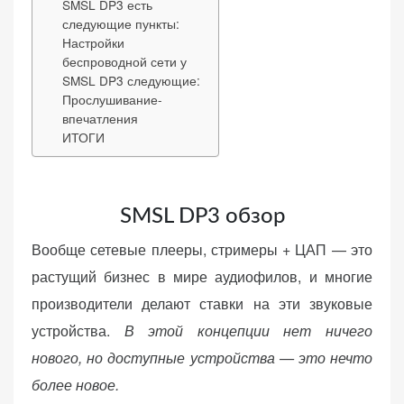
SMSL DP3 есть
(Яндекс.Метрика).
следующие пункты:
Анонимно, без
Настройки
персональных
беспроводной сети у
данных.
SMSL DP3 следующие:
Прослушивание-
впечатления
ИТОГИ
Маркетинговые
(реклама)
Яндекс.Директ:
персонализированная
SMSL DP3 обзор
реклама на основе
ваших интересов.
Вообще сетевые плееры, стримеры + ЦАП — это
Рассказывая о своих
растущий бизнес в мире аудиофилов, и многие
интересах и
производители делают ставки на эти звуковые
поведении при
устройства.
В этой концепции нет ничего
посещении нашего
сайта, вы повышаете
нового, но доступные устройства — это нечто
вероятность
более новое.
просмотра