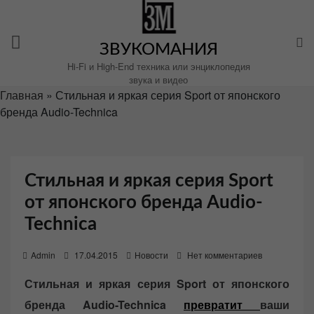
Перейти
к
содержимому
ЗВУКОМАНИЯ
Hi-Fi и High-End техника или энциклопедия
звука и видео
Главная
»
Стильная и яркая серия Sport от японского
бренда Audio-Technica
Стильная и яркая серия Sport
от японского бренда Audio-
Technica
P
Admin
17.04.2015
Новости
Нет комментариев
o
Стильная и яркая серия Sport от японского
s
бренда Audio-Technica
превратит
ваши
t