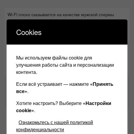
Wi-Fi плохо сказывается на качестве мужской спермы
04.12.2013
Cookies
Новогоднее обращение от Звукомания
31.12.2014
Открыта регистрация на HI-FI & HIGH END SHOW 2019
Мы используем файлы cookie для
Урал
улучшения работы сайта и персонализации
18.07.2019
контента.
Если всё устраивает — нажмите
«Принять
все»
.
Хотите настроить? Выберите
«Настройки
cookie»
.
Поиск
Ознакомьтесь с нашей политикой
конфиденциальности