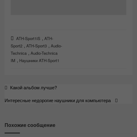
,
ATH-Sport1iS
ATH-
,
,
Sport2
ATH-Sport3
Audio-
,
Technica
Audio-Technica
,
IM
Наушники ATH-Sport1
Навигация
Какой альбом лучше?
по
Интересные недорогие наушники для компьютера
записям
Похожие сообщение