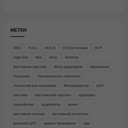
МЕТКИ
DSD
FLAC
Hi-End
Hi-End техника
Hi-Fi
High End
Nas
Sony
Technics
Винтажная акустика
Жена аудиофила
Звукомания
Наушники
Проигрыватель пластинок
Усилители для наушников
Фонокорректор
ЦАП
акустика
акустический поролон
аудиофил
аудиофилия
аудиофилы
винил
винтажная техника
винтажный усилитель
внешний ЦАП
журнал Звукомания
звук