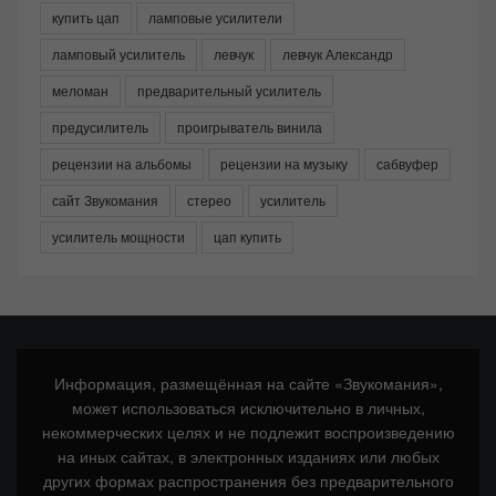
купить цап
ламповые усилители
ламповый усилитель
левчук
левчук Александр
меломан
предварительный усилитель
предусилитель
проигрыватель винила
рецензии на альбомы
рецензии на музыку
сабвуфер
сайт Звукомания
стерео
усилитель
усилитель мощности
цап купить
Информация, размещённая на сайте «Звукомания»,
может использоваться исключительно в личных,
некоммерческих целях и не подлежит воспроизведению
на иных сайтах, в электронных изданиях или любых
других формах распространения без предварительного