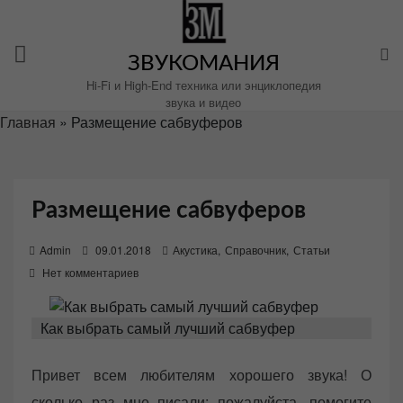
Перейти
к
содержимому
ЗВУКОМАНИЯ
Hi-Fi и High-End техника или энциклопедия
звука и видео
Главная
»
Размещение сабвуферов
Размещение сабвуферов
P
Admin
09.01.2018
Акустика
,
Справочник
,
Статьи
o
Нет комментариев
s
t
Как выбрать самый лучший сабвуфер
e
d
Привет всем любителям хорошего звука! О
o
сколько раз мне писали: пожалуйста, помогите
n