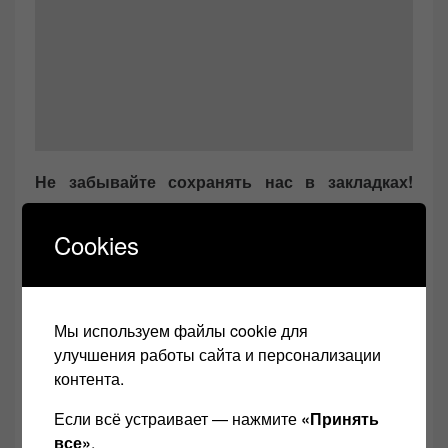
Не забывайте сохранять нас в закладках!
(CTRL+SHiFT+D)
Cookies
Подписывайтесь, комментируйте, делитесь в
соц.сетях. Желаю удачи в поиске именно
своего звука!
Мы используем файлы cookie для
улучшения работы сайта и персонализации
На нашем сайте Звукомания есть полезная
контента.
информация по звуку и видео, которая
Если всё устраивает — нажмите
«Принять
пригодится для каждого, причем на каждый
все»
.