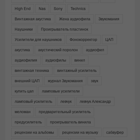
High End
Nas
Sony
Technics
Винтажная акустика
Жена аудиофила
Звукомания
Наушники
Проигрыватель пластинок
Усилители для наушников
Фонокорректор
ЦАП
акустика
акустический поролон
аудиофил
аудиофилия
аудиофилы
винил
винтажная техника
винтажный усилитель
внешний ЦАП
журнал Звукомания
звук
купить цап
ламповые усилители
ламповый усилитель
левчук
левчук Александр
меломан
предварительный усилитель
предусилитель
проигрыватель винила
рецензии на альбомы
рецензии на музыку
сабвуфер