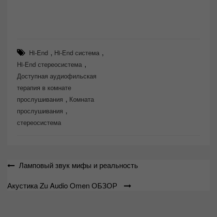
,
,
Hi-End
Hi-End система
,
Hi-End стереосистема
Доступная аудиофильская
терапия в комнате
,
прослушивания
Комната
,
прослушивания
стереосистема
Навигация
Ламповый звук мифы и реальность
по
Акустика Zu Audio Omen ОБЗОР
записям