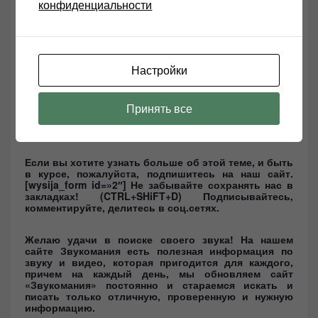
конфиденциальности
Focal Jmlab 725 ОБЗОР
Настройки
Я надеюсь, что эта статья « Доступная
аудиофильская терапия в комнате прослушивания »
Принять все
немного помогла. Пожалуйста, оставляйте
комментарии ниже, чтобы мы могли вернуться к
вам.
Если вы хотите узнать больше об этой теме, и быть
в курсе, пожалуйста, подпишитесь на наш сайт.
[wysija_form id=»2″] Не забывайте сохранять нас в
закладках! (CTRL+SHiFT+D) Подписывайтесь,
комментируйте, делитесь в соц.сетях.
Желаю удачи в поиске своего звука! На нашем
сайте Звукомания есть полезная информация по
звуку и видео, которая пригодится для каждого,
причем на каждый день, мы обновляем сайт
«Звукомания» постоянно и стараемся искать и
писать только отличную, проверенную и нужную
информацию.