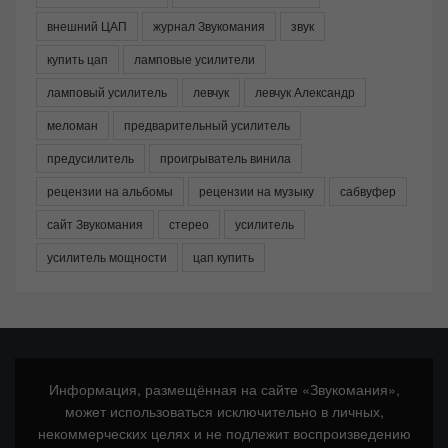
внешний ЦАП
журнал Звукомания
звук
купить цап
ламповые усилители
ламповый усилитель
левчук
левчук Александр
меломан
предварительный усилитель
предусилитель
проигрыватель винила
рецензии на альбомы
рецензии на музыку
сабвуфер
сайт Звукомания
стерео
усилитель
усилитель мощности
цап купить
Информация, размещённая на сайте «Звукомания»,
может использоваться исключительно в личных,
некоммерческих целях и не подлежит воспроизведению