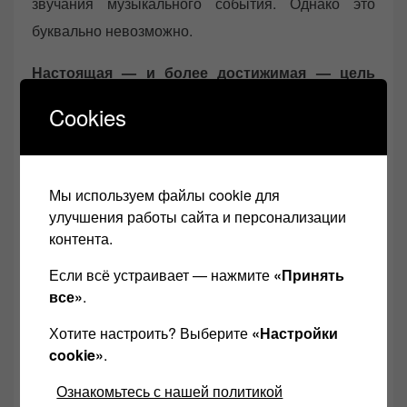
звучания музыкального события. Однако это
буквально невозможно.
Настоящая — и более достижимая — цель
должна состоять в воссоздании
Cookies
эмоционального воздействия музыкального
события.
Когда мы сможем достичь этой цели,
каждому из нас станет доступна аудиофильская
Мы используем файлы cookie для
терапия в полной мере!
улучшения работы сайта и персонализации
контента.
Если всё устраивает — нажмите
«Принять
все»
.
Хотите настроить? Выберите
«Настройки
cookie»
.
Ознакомьтесь с нашей политикой