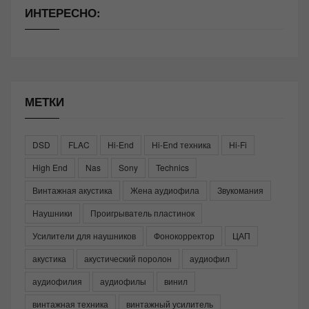
ИНТЕРЕСНО:
МЕТКИ
DSD
FLAC
Hi-End
Hi-End техника
Hi-Fi
High End
Nas
Sony
Technics
Винтажная акустика
Жена аудиофила
Звукомания
Наушники
Проигрыватель пластинок
Усилители для наушников
Фонокорректор
ЦАП
акустика
акустический поролон
аудиофил
аудиофилия
аудиофилы
винил
винтажная техника
винтажный усилитель