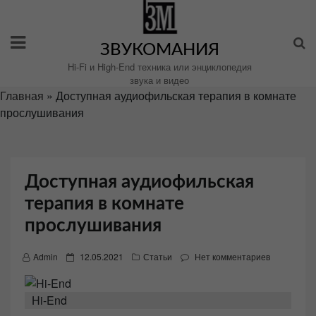
Перейти
к
содержимому
ЗВУКОМАНИЯ
Hi-Fi и High-End техника или энциклопедия
звука и видео
Главная
»
Доступная аудиофильская терапия в комнате
прослушивания
Доступная аудиофильская
терапия в комнате
прослушивания
P
Admin
12.05.2021
Статьи
Нет комментариев
o
s
Hi-End
t