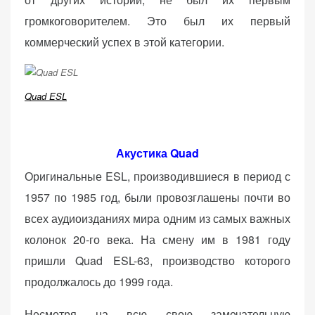
(Яндекс.Метрика).
громкоговорителем. Это был их первый
Анонимно, без
коммерческий успех в этой категории.
персональных
данных.
Quad ESL
Маркетинговые
(реклама)
Яндекс.Директ:
Акустика
Quad
персонализированная
Оригинальные ESL, производившиеся в период с
реклама на основе
ваших интересов.
1957 по 1985 год, были провозглашены почти во
Рассказывая о своих
всех аудиоизданиях мира одним из самых важных
интересах и
колонок 20-го века. На смену им в 1981 году
поведении при
посещении нашего
пришли Quad ESL-63, производство которого
сайта, вы повышаете
продолжалось до 1999 года.
вероятность
просмотра
Несмотря на всю свою замечательную