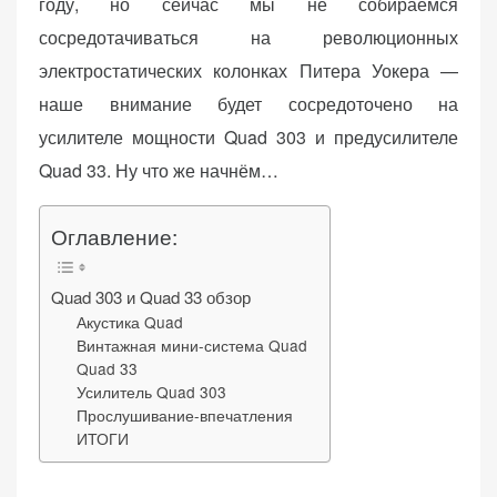
году, но сейчас мы не собираемся
сосредотачиваться на революционных
электростатических колонках Питера Уокера —
наше внимание будет сосредоточено на
«Принять
усилителе мощности Quad 303 и предусилителе
все»
Quad 33. Ну что же начнём…
Оглавление:
Обязательные
«Настройки
(технические)
Quad 303 и Quad 33 обзор
cookie»
Необходимы для
Акустика Quad
работы сайта.
Винтажная мини-система Quad
Сохраняют
Quad 33
Усилитель Quad 303
настройки,
Прослушивание-впечатления
корзину,
ИТОГИ
авторизацию. Они
необходимы для
функционирования