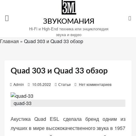
Перейти
к
содержимому
ЗВУКОМАНИЯ
Hi-Fi и High-End техника или энциклопедия
звука и видео
Главная
»
Quad 303 и Quad 33 обзор
Настройте
файлы
cookie
Quad 303 и Quad 33 обзор
для
Звукомания.
P
Admin
10.05.2022
Статьи
Нет комментариев
o
s
quad-33
t
e
Акустика Quad ESL сделала бренд одним из
d
лучших в мире высококачественного звука в 1957
o
n