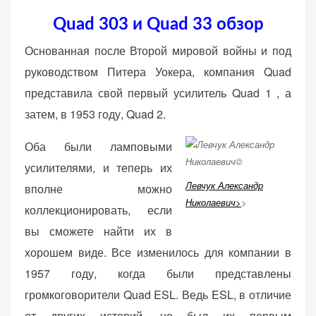
веб-сайта.
Quad 303 и Quad 33 обзор
Основанная после Второй мировой войны и под
Функциональные
руководством Питера Уокера, компания Quad
Обеспечивают
представила свой первый усилитель Quad 1 , а
нормальную
затем, в 1953 году, Quad 2.
работу сайта. Если
вы откажетесь от
Оба были ламповыми
использования
этих файлов
усилителями, и теперь их
cookie, некоторые
Левчук Александр
вполне можно
функции веб-сайта
Николаевич>
>
коллекционировать, если
исчезнут.
вы сможете найти их в
хорошем виде. Все изменилось для компании в
Статистические
1957 году, когда были представлены
(аналитика)
громкоговорители Quad ESL. Ведь ESL, в отличие
Анализируют
посещаемость
от других историй, не был их первым