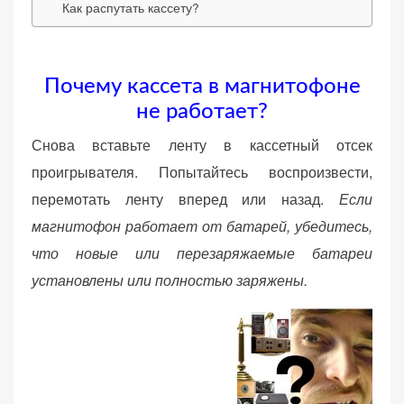
Как распутать кассету?
веб-сайта.
Функциональные
Почему кассета в магнитофоне
Обеспечивают
не работает?
нормальную
Снова вставьте ленту в кассетный отсек
работу сайта. Если
вы откажетесь от
проигрывателя. Попытайтесь воспроизвести,
использования
перемотать ленту вперед или назад.
Если
этих файлов
магнитофон работает от батарей, убедитесь,
cookie, некоторые
функции веб-сайта
что новые или перезаряжаемые батареи
исчезнут.
установлены или полностью заряжены.
Статистические
(аналитика)
Анализируют
посещаемость