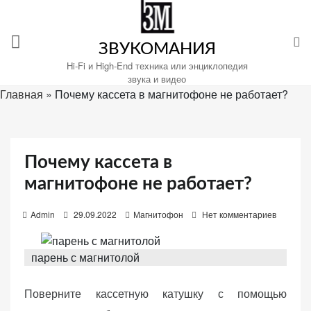
Перейти
к
содержимому
ЗВУКОМАНИЯ
Hi-Fi и High-End техника или энциклопедия
звука и видео
Главная
»
Почему кассета в магнитофоне не работает?
Настройте
файлы
cookie
Почему кассета в
для
магнитофоне не работает?
Звукомания.
P
Admin
29.09.2022
Магнитофон
Нет комментариев
o
s
парень с магнитолой
t
e
Поверните кассетную катушку с помощью
d