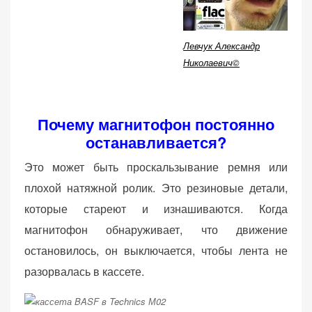
(Яндекс.Метрика).
Анонимно, без
персональных
Левчук Александр
данных.
Николаевич©
Маркетинговые
Почему магнитофон постоянно
(реклама)
останавливается?
Яндекс.Директ:
персонализированная
Это может быть проскальзывание ремня или
реклама на основе
плохой натяжной ролик. Это резиновые детали,
ваших интересов.
Рассказывая о своих
которые стареют и изнашиваются. Когда
интересах и
магнитофон обнаруживает, что движение
поведении при
остановилось, он выключается, чтобы лента не
посещении нашего
сайта, вы повышаете
разорвалась в кассете.
вероятность
просмотра