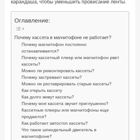
карандаша, чтобы уменьшить провисание ленты.
o
n
Оглавление:
«Принять
Почему кассета в магнитофоне не работает?
Почему магнитофон постоянно
все»
останавливается?
Почему кассетный плеер или магнитофон рвет
кассеты?
Можно ли ремонтировать кассеты?
Обязательные
Почему застревают кассеты?
«Настройки
(технические)
Можно ли реставрировать старые кассеты?
cookie»
Необходимы для
Как открыть кассету
работы сайта.
Как долго живут кассеты?
Почему моя кассета звучит приглушенно?
Сохраняют
Кассетные плееры или магнитофоны еще
настройки,
продаются?
корзину,
Как работает автостоп кассеты?
авторизацию. Они
Что такое шпиндельный двигатель в
необходимы для
магнитофоне?
функционирования