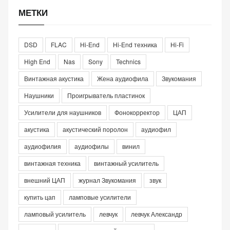
МЕТКИ
DSD
FLAC
Hi-End
Hi-End техника
Hi-Fi
High End
Nas
Sony
Technics
Винтажная акустика
Жена аудиофила
Звукомания
Наушники
Проигрыватель пластинок
Усилители для наушников
Фонокорректор
ЦАП
акустика
акустический поролон
аудиофил
аудиофилия
аудиофилы
винил
винтажная техника
винтажный усилитель
внешний ЦАП
журнал Звукомания
звук
купить цап
ламповые усилители
ламповый усилитель
левчук
левчук Александр