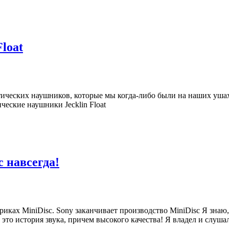
loat
тических наушников, которые мы когда-либо были на наших ушах
еские наушники Jecklin Float
c навсегда!
иках MiniDisc. Sony заканчивает производство MiniDisc Я знаю, 
о история звука, причем высокого качества! Я владел и слуша