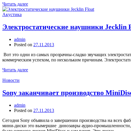
Читать далее
Акустика
Электростатические наушники Jecklin F
admin
Posted on
27.11.2013
Вот это одни из самых прозрачны-сладко звучащих электроста
коммерческим успехом, по нескольким причинам. Электростатич
Читать далее
Новости
Sony заканчивает производство MiniDis
admin
Posted on
27.11.2013
Сегодня Sony объявила о завершении производства на всех фабр
мини-диски это вымершие динозавры аудио-промышленности, эт
было немного дисков MiniDiscs и сам плеер. Эти диски…