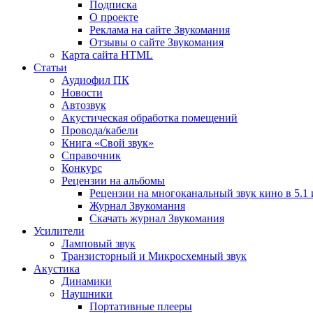
Подписка
О проекте
Реклама на сайте Звукомания
Отзывы о сайте Звукомания
Карта сайта HTML
Статьи
Аудиофил ПК
Новости
Автозвук
Акустическая обработка помещений
Провода/кабели
Книга «Свой звук»
Справочник
Конкурс
Рецензии на альбомы
Рецензии на многоканальный звук кино в 5.1 
Журнал Звукомания
Скачать журнал Звукомания
Усилители
Ламповый звук
Транзисторный и Микросхемный звук
Акустика
Динамики
Наушники
Портативные плееры