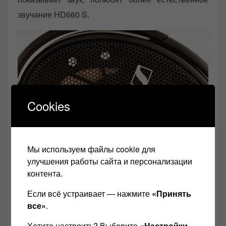
звучание HD660 S.
Cookies
Мы используем файлы cookie для
HD_660S
улучшения работы сайта и персонализации
контента.
Конечно, Sennheiser HD 660 S —
это
полностью открытые наушники, и вы
Если всё устраивает — нажмите
«Принять
получаете очень хорошую широкую и
все»
.
глубокую звуковую сцену с большим
Хотите настроить? Выберите
«Настройки