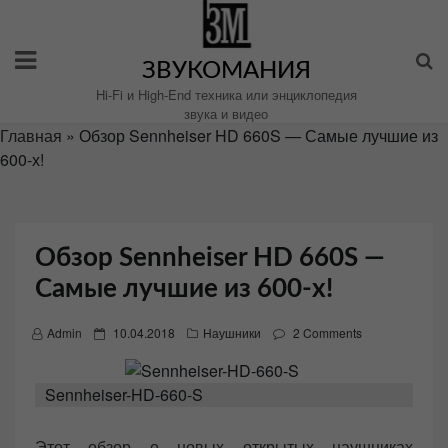
Перейти
к
содержимому
ЗВУКОМАНИЯ
Hi-Fi и High-End техника или энциклопедия
звука и видео
Главная
»
Обзор Sennheiser HD 660S — Самые лучшие из
600-х!
Обзор Sennheiser HD 660S —
Самые лучшие из 600-х!
P
Admin
10.04.2018
Наушники
2 Comments
o
s
Sennheiser-HD-660-S
t
e
Этот обзор о новых открытых наушниках