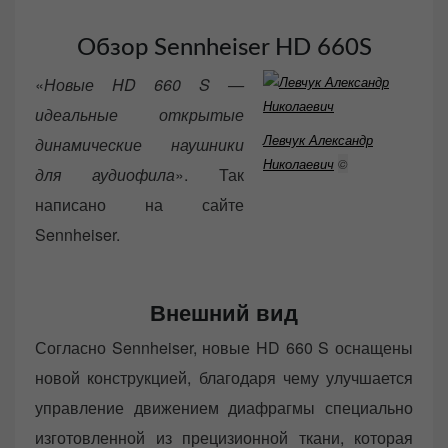
Обзор Sennheiser HD 660S
«
Новые HD 660 S —
идеальные открытые
Левчук Александр
динамические наушники
Николаевич
©
для аудиофила
». Так
написано на сайте
Sennheiser.
Внешний вид
Согласно Sennheiser, новые HD 660 S оснащены
новой конструкцией, благодаря чему улучшается
управление движением диафрагмы специально
изготовленной из прецизионной ткани, которая