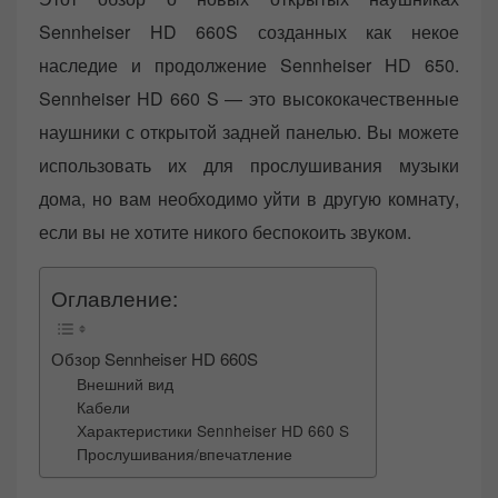
d
Sennheiser HD 660S созданных как некое
o
n
наследие и продолжение Sennheiser HD 650.
Sennheiser HD 660 S — это высококачественные
наушники с открытой задней панелью. Вы можете
использовать их для прослушивания музыки
дома, но вам необходимо уйти в другую комнату,
если вы не хотите никого беспокоить звуком.
Оглавление:
Обзор Sennheiser HD 660S
Внешний вид
Кабели
Характеристики Sennheiser HD 660 S
Прослушивания/впечатление