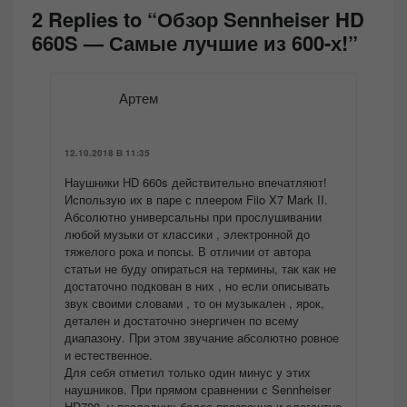
2 Replies to “Обзор Sennheiser HD
660S — Самые лучшие из 600-х!”
Артем
12.10.2018 В 11:35
Наушники HD 660s действительно впечатляют!
Использую их в паре с плеером Fiio X7 Mark II.
Абсолютно универсальны при прослушивании
любой музыки от классики , электронной до
тяжелого рока и попсы. В отличии от автора
статьи не буду опираться на термины, так как не
достаточно подкован в них , но если описывать
звук своими словами , то он музыкален , ярок,
детален и достаточно энергичен по всему
диапазону. При этом звучание абсолютно ровное
и естественное.
Для себя отметил только один минус у этих
наушников. При прямом сравнении с Sennheiser
HD700, у последних более прозрачно и элегантно