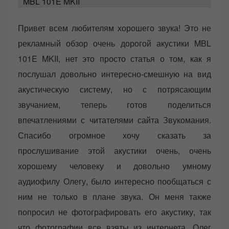
MBL 101E MKII
e
d
Привет всем любителям хорошего звука! Это не
o
рекламный обзор очень дорогой акустики MBL
n
101E MKII, нет это просто статья о том, как я
послушал довольно интересно-смешную на вид
акустическую систему, но с потрясающим
звучанием, теперь готов поделиться
впечатлениями с читателями сайта Звукомания.
Спасибо огромное хочу сказать за
прослушивание этой акустики очень, очень
хорошему человеку и довольно умному
аудиофилу Олегу, было интересно пообщаться с
ним не только в плане звука. Он меня также
попросил не фотографировать его акустику, так
что фотографии все взяты из интернета. Олег