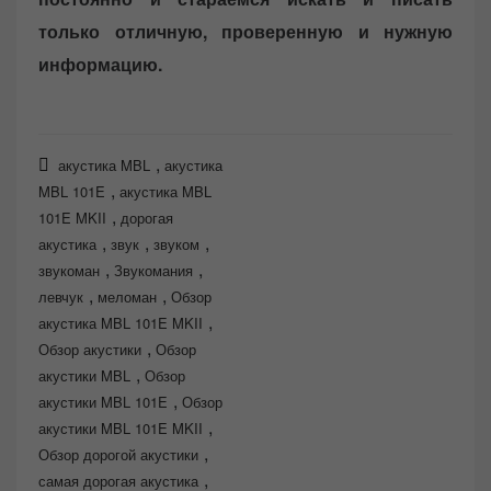
только отличную, проверенную и нужную
информацию.
,
акустика MBL
акустика
,
MBL 101E
акустика MBL
,
101E MKII
дорогая
,
,
,
акустика
звук
звуком
,
,
звукоман
Звукомания
,
,
левчук
меломан
Обзор
,
акустика MBL 101E MKII
,
Обзор акустики
Обзор
,
акустики MBL
Обзор
,
акустики MBL 101E
Обзор
,
акустики MBL 101E MKII
,
Обзор дорогой акустики
,
самая дорогая акустика