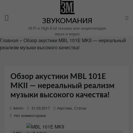
Перейти
к
содержимому
ЗВУКОМАНИЯ
Hi-Fi и High-End техника или энциклопедия
звука и видео
Главная
»
Обзор акустики MBL 101E MKII — нереальный
реализм музыки высокого качества!
Обзор акустики MBL 101E
MKII — нереальный реализм
музыки высокого качества!
P
Admin
31.03.2017
Акустика
,
Статьи
o
Нет комментариев
s
t