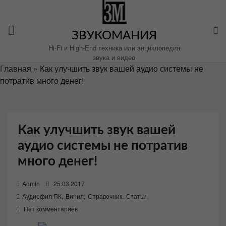
Перейти
к
содержимому
ЗВУКОМАНИЯ
Hi-Fi и High-End техника или энциклопедия
звука и видео
Главная
»
Как улучшить звук вашей аудио системы не
потратив много денег!
Как улучшить звук вашей
аудио системы не потратив
много денег!
P
Admin
25.03.2017
o
Аудиофил ПК
,
Винил
,
Справочник
,
Статьи
s
Нет комментариев
t