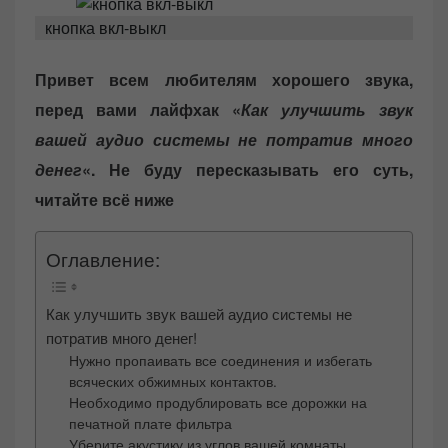
e
кнопка вкл-выкл
d
o
Привет всем любителям хорошего звука,
n
перед вами лайфхак «
Как улучшить звук
вашей аудио системы не потратив много
денег
«. Не буду пересказывать его суть,
читайте всё ниже
Оглавление:
Как улучшить звук вашей аудио системы не
потратив много денег!
Нужно пропаивать все соединения и избегать
всяческих обжимных контактов.
Необходимо продублировать все дорожки на
печатной плате фильтра
Уберите акустику из углов вашей комнаты.