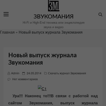
Перейти
к
содержимому
ЗВУКОМАНИЯ
Hi-Fi и High-End техника или энциклопедия
звука и видео
Главная
»
Новый выпуск журнала Звукомания
Новый выпуск журнала
Звукомания
P
Admin
24.05.2014
Скачать журнал Звукомания
o
Нет комментариев
s
t
Ура!!! Наконец то!!!В связи с работой над
e
d
сайтом Звукомания, выпуск журнала