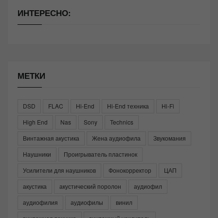
ИНТЕРЕСНО:
МЕТКИ
DSD
FLAC
Hi-End
Hi-End техника
Hi-Fi
High End
Nas
Sony
Technics
Винтажная акустика
Жена аудиофила
Звукомания
Наушники
Проигрыватель пластинок
Усилители для наушников
Фонокорректор
ЦАП
акустика
акустический поролон
аудиофил
аудиофилия
аудиофилы
винил