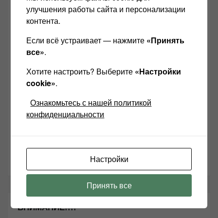
улучшения работы сайта и персонализации
контента.
Если всё устраивает — нажмите
«Принять
все»
.
Хотите настроить? Выберите
«Настройки
cookie»
.
Добро пожаловать на мой сайт!
Ознакомьтесь с нашей политикой
Пока на планете Земля существуют настоящие
конфиденциальности
любители качественного звука, я, Александр
Левчук буду поддерживать сайт ЗВУКОМАНИЯ!
Настройки
Принять все
ВНИМАНИЕ!!!!