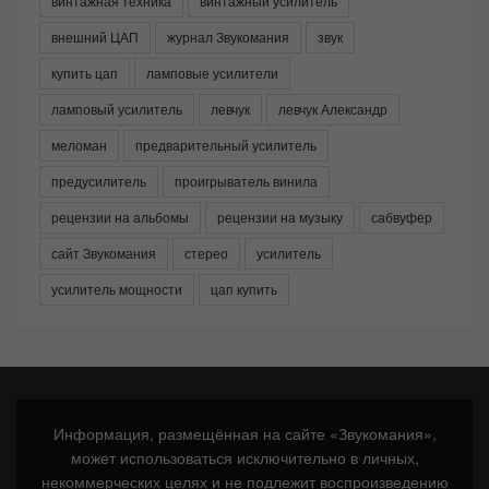
винтажная техника
винтажный усилитель
внешний ЦАП
журнал Звукомания
звук
купить цап
ламповые усилители
ламповый усилитель
левчук
левчук Александр
меломан
предварительный усилитель
предусилитель
проигрыватель винила
рецензии на альбомы
рецензии на музыку
сабвуфер
сайт Звукомания
стерео
усилитель
усилитель мощности
цап купить
Информация, размещённая на сайте «Звукомания»,
может использоваться исключительно в личных,
некоммерческих целях и не подлежит воспроизведению