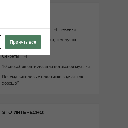
СВЕЖИЕ ЗАПИСИ
Возьмите друга в салон Hi-Fi техники
Чем дороже аудиотехника, тем лучше
Принять все
звучит?
Секреты Hi-Fi
10 способов оптимизации потоковой музыки
Почему виниловые пластинки звучат так
хорошо?
ЭТО ИНТЕРЕСНО: