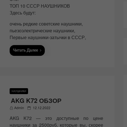
e
ТОП 10 СССР НАУШНИКОВ
d
Здесь будут:
o
n
очень редкие советские наушники,
пьезоэлектрические наушники,
Первые наушники-затычки в СССР,
Читать Далее
НАУШНИКИ
AKG K72 ОБЗОР
P
Admin
12.12.2022
o
AKG K72 — это доступные по цене
s
t
наушники за 2500руб, которые вы, скорее