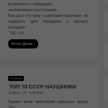
возможность переделки,
неубиваемую конструкцию.
Как раз в эту тему «советские наушники» за
недорого, для переделок и прочего
попадают:
ТДС-101
Читать Далее
НАУШНИКИ
ТОП 10 СССР НАУШНИКИ
P
Admin
13.02.2023
o
Привет всем любителям хорошего звука!
s
t
Это: