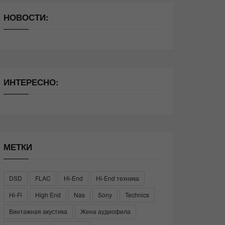
НОВОСТИ:
ИНТЕРЕСНО:
МЕТКИ
DSD
FLAC
Hi-End
Hi-End техника
Hi-Fi
High End
Nas
Sony
Technics
Винтажная акустика
Жена аудиофила