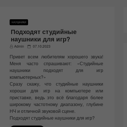
НАУШНИКИ
Подходят студийные
наушники для игр?
P
Admin
07.10.2023
o
Привет всем любителям хорошего звука!
s
t
Меня часто спрашивают: «Студийные
e
наушники подходят для игр
d
компьютерных?»
o
n
Сразу скажу, что студийные наушники
хороши для игр на компьютере или
приставке, ведь это всё благодаря более
широкому частотному диапазону, глубине
НЧ и отличной звуковой сцене.
Подходят студийные наушники для игр?