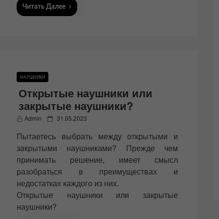
Читать Далее
НАУШНИКИ
Открытые наушники или
закрытые наушники?
P
Admin
31.05.2023
o
Пытаетесь выбрать между открытыми и
s
t
закрытыми наушниками? Прежде чем
e
принимать решение, имеет смысл
d
разобраться в преимуществах и
o
n
недостатках каждого из них.
Открытые наушники или закрытые
наушники?