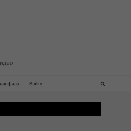
видео
удиофила
Войти