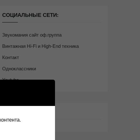
СОЦИАЛЬНЫЕ СЕТИ:
Звукомания сайт оф.группа
Винтажная Hi-Fi и High-End техника
Контакт
Одноклассники
Youtube
ТАКЖЕ ЧИТАЕМ:
контента.