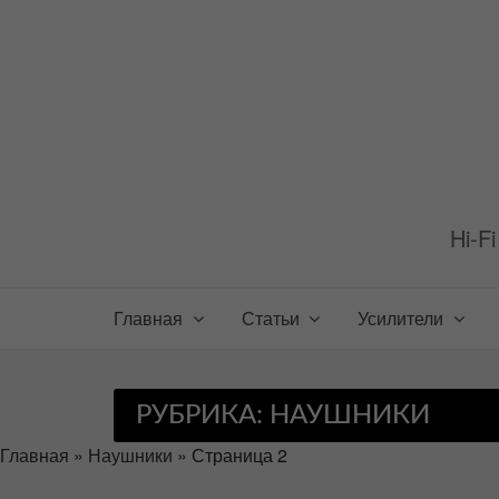
Перейти
к
содержимому
Hi-F
Главная
Статьи
Усилители
РУБРИКА:
НАУШНИКИ
Главная
»
Наушники
»
Страница 2