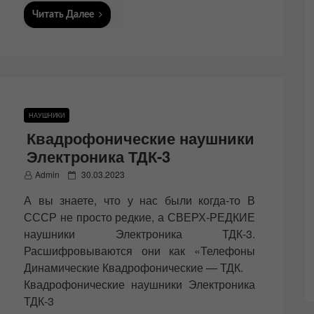
Читать Далее
НАУШНИКИ
Квадрофонические наушники
Электроника ТДК-3
P
Admin
30.03.2023
o
А вы знаете, что у нас были когда-то В
s
t
СССР не просто редкие, а СВЕРХ-РЕДКИЕ
e
наушники Электроника ТДК-3.
d
Расшифровываются они как «Телефоны
o
n
Динамические Квадрофонические — ТДК.
Квадрофонические наушники Электроника
ТДК-3