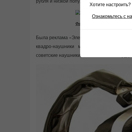
рубля и низкой популярности, квадронаушн
Хотите настроить
Ознакомьтесь с н
Феникс 002 квадро
Была реклама «Электроника ТДК-3» в журна
квадро-наушники могут «показать» пр
советские наушники были с немалым трудо