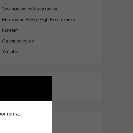
Звукомания сайт оф.группа
Винтажная Hi-Fi и High-End техника
Контакт
Одноклассники
Youtube
ТАКЖЕ ЧИТАЕМ:
контента.
СВЕЖИЕ ЗАПИСИ