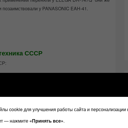
и позаимствовали у PANASONIC EAH-41.
техника СССР
СР:
дро.
лы cookie для улучшения работы сайта и персонализации 
при средней стоимости обычного винила в 1 — 2,5
ает — нажмите
«Принять все»
.