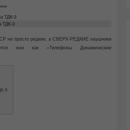
риев
 ТДК-3
СССР не просто редкие, а СВЕРХ-РЕДКИЕ наушники
аются они как «Телефоны Динамические
ДК-3