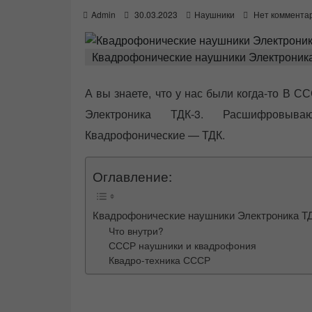
P
Admin
30.03.2023
Наушники
Нет коммента
o
s
t
Квадрофонические наушники Электроника
e
d
o
А вы знаете, что у нас были когда-то В 
n
Электроника ТДК-3. Расшифровыв
Квадрофонические — ТДК.
Оглавление:
Квадрофонические наушники Электроника Т
Что внутри?
СССР наушники и квадрофония
Квадро-техника СССР