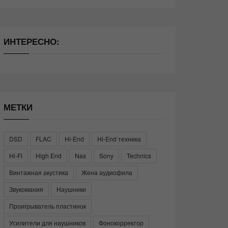
ИНТЕРЕСНО:
МЕТКИ
DSD
FLAC
Hi-End
Hi-End техника
Hi-Fi
High End
Nas
Sony
Technics
Винтажная акустика
Жена аудиофила
Звукомания
Наушники
Проигрыватель пластинок
Усилители для наушников
Фонокорректор