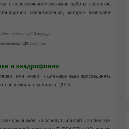
ка, с переключением режимов работы, советские
андартное сопротивление, которое позволяет
лектроника ТДК-3 внутри
ки и квадрофония
ерео» или «моно» к штеккеру надо присоединять
оторый входит в комплект ТДК-3.
нских наушников. За основу были взяты 2 японских
ких применений переняли у ELEGA DR-147Q они же