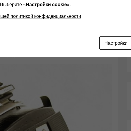
ики почти не продавались.
? Выберите
«Настройки cookie»
.
ашей политикой конфиденциальности
ле Радио (1979 год) про квадрофонию и о том, что
Настройки
ослушиваемому небывалую звуковую сцену, эти
м проданы, но всё было напрасно.