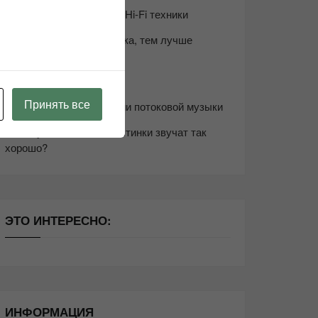
Возьмите друга в салон Hi-Fi техники
Чем дороже аудиотехника, тем лучше
звучит?
Секреты Hi-Fi
Принять все
10 способов оптимизации потоковой музыки
Почему виниловые пластинки звучат так
хорошо?
ЭТО ИНТЕРЕСНО:
ИНФОРМАЦИЯ