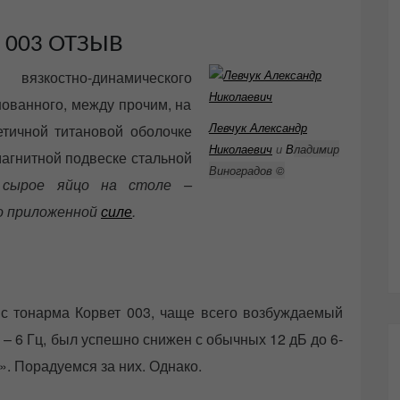
т 003 ОТЗЫВ
язкостно-динамического
ованного, между прочим, на
Левчук Александр
етичной титановой оболочке
Николаевич
и
В
ладимир
 магнитной подвеске стальной
Виноградов
©
 сырое яйцо на столе –
о приложенной
силе
.
с тонарма Корвет 003, чаще всего возбуждаемый
 – 6 Гц, был успешно снижен с обычных 12 дБ до 6-
. Порадуемся за них. Однако.