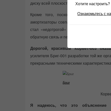
диску всей плоскостью специальными приж
Хотите настроить
Ознакомьтесь с н
Кроме того, поскольку собственные ч
амортизаторы совпали (а должны различат
стал «недотрогой» – заводился даже от 
обратную связь и перегружая
усилитель
.
Дорогой, красивый Корвет-003 оказ
усилителя Бриг-001 разработки той же ор
прекрасными техническими характеристик
Бриг
Корв
Я надеюсь, что это объяснение н