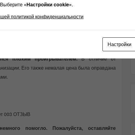
имами или даже откачкой воздуха)
? Выберите
«Настройки cookie»
.
ашей политикой конфиденциальности
астоты резонансов тонарма и системы корпус-
ься минимум на октаву, т.е. в два раза), аппарат
легкого прикосновения, возбуждая акустическую
Настройки
ался плохим проигрывателем.
В отличие от
ганизации. Его также немалая цена была оправдана
ами.
ет 003 ОТЗЫВ
емного помогло. Пожалуйста, оставляйте