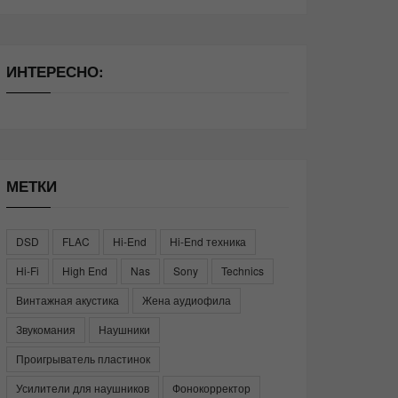
ИНТЕРЕСНО:
МЕТКИ
DSD
FLAC
Hi-End
Hi-End техника
Hi-Fi
High End
Nas
Sony
Technics
Винтажная акустика
Жена аудиофила
Звукомания
Наушники
Проигрыватель пластинок
Усилители для наушников
Фонокорректор