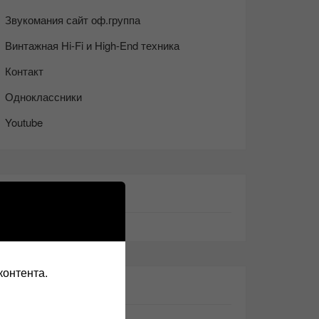
Звукомания сайт оф.группа
Винтажная Hi-Fi и High-End техника
Контакт
Одноклассники
Youtube
ТАКЖЕ ЧИТАЕМ:
контента.
СВЕЖИЕ ЗАПИСИ