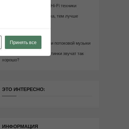
Возьмите друга в салон Hi-Fi техники
Чем дороже аудиотехника, тем лучше
звучит?
Секреты Hi-Fi
Принять все
10 способов оптимизации потоковой музыки
Почему виниловые пластинки звучат так
хорошо?
ЭТО ИНТЕРЕСНО:
ИНФОРМАЦИЯ