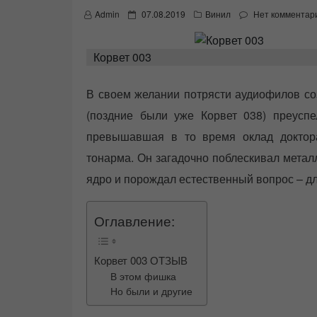
P
Admin
07.08.2019
Винил
Нет комментар
o
s
t
Корвет 003
e
d
o
В своем желании потрясти аудиофилов со
n
(поздние были уже Корвет 038) преуспе
превышавшая в то время оклад доктора
тонарма. Он загадочно поблескивал мета
ядро и порождал естественный вопрос – дл
Оглавление:
Корвет 003 ОТЗЫВ
В этом фишка
Но были и другие