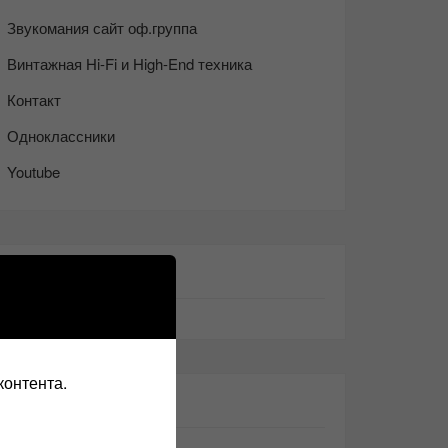
Звукомания сайт оф.группа
Винтажная Hi-Fi и High-End техника
Контакт
Одноклассники
Youtube
ТАКЖЕ ЧИТАЕМ:
контента.
СВЕЖИЕ ЗАПИСИ