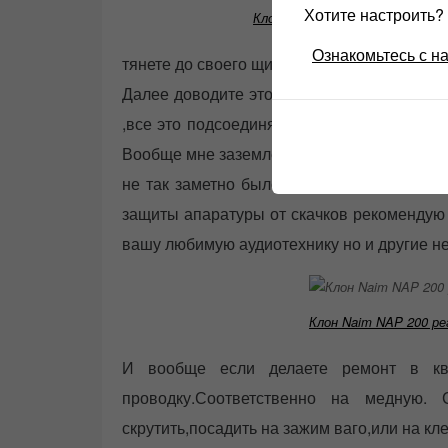
Хотите настроить
Клон Naim NAP 200 отзывы
Ознакомьтесь с н
тянете до своего щита каналы с подвала в
Далее доводите этот провод к своему щит
,все это подсоединяете, к апаратуре и пр
Вообще мне заземление помогло только пр
не так заметно было. Но из за соображен
защиты апаратуры от скачков рекомендую 
вашу любимую аудиотехнику но и другие н
Клон Naim NAP 200 р
И вообще если делаете ремонт в кв
проводку.Соответственно на медную.
скрутить,посадить на зажим ваго,или на кл