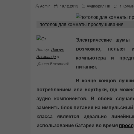
P
Admin
18.12.2013
Аудиофил ПК
1 Комме
o
s
t
потолок для комнаты прослушивания
e
d
o
Электрические шумы 
n
возможно, нельзя и
Автор:
Левчук
Александр
и
компьютера и предп
Динар Вахитов©
питания.
В конце концов лучши
потреблением или ноутбуки, где можн
аудио компонентов. В обоих случая
заменить блок питания на импульсный
класса является идеально линейны
использование батареи во время
просл