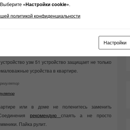
? Выберите
«Настройки cookie»
.
ашей политикой конфиденциальности
 щиток можно определить по стоячным проводам.
у на этаже. покупаете нулевую шинку на дин рейке
очим устройствам тянете кабель либо ввг либо пвс.
Настройки
и прослушивании винила, убирало фон. Остальное
ия безопасности земля конечно нужна. Так же для
устройство узм 51 устройство защищает не только
емаловажные усройства в квартире.
егулятор
артире или в доме не поленитесь заменить
 Соединения
рекомендую
спаять а не просто
еммники. Пайка рулит.