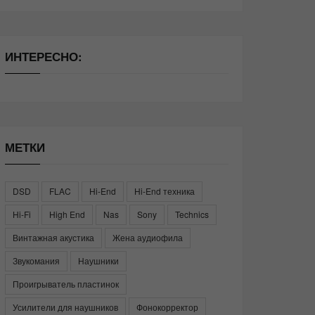
ИНТЕРЕСНО:
МЕТКИ
DSD
FLAC
Hi-End
Hi-End техника
Hi-Fi
High End
Nas
Sony
Technics
Винтажная акустика
Жена аудиофила
Звукомания
Наушники
Проигрыватель пластинок
Усилители для наушников
Фонокорректор