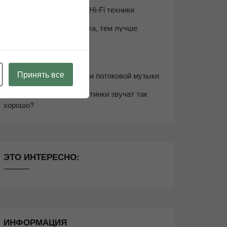
Возьмите друга в салон Hi-Fi техники
Чем дороже аудиотехника, тем лучше
звучит?
Секреты Hi-Fi
Принять все
10 способов оптимизации потоковой музыки
Почему виниловые пластинки звучат так
хорошо?
ЭТО ИНТЕРЕСНО:
ИНФОРМАЦИЯ