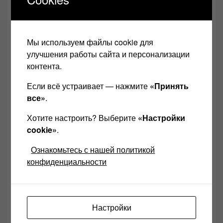
Мы используем файлы cookie для
улучшения работы сайта и персонализации
контента.
Если всё устраивает — нажмите
«Принять
все»
.
,
,
Atlas Cables
Audeze
Хотите настроить? Выберите
«Настройки
,
,
AudioControl
Aurender
cookie»
.
,
,
Ayon Audio
Bassocontinuo
,
,
Beyerdynamic
Bluesound
Ознакомьтесь с нашей политикой
,
,
,
DALI
Densen
Emotiva
конфиденциальности
,
,
,
Gallo
Hi-Fi
hifishow
,
hifishowURAL
HIGH END
,
SHOW
HIGH END SHOW
,
2019
HIGH END SHOW 2019
Настройки
,
,
Урал
High End техника