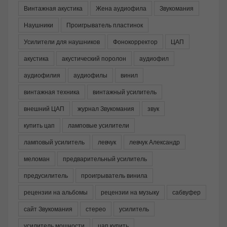
Винтажная акустика
Жена аудиофила
Звукомания
Наушники
Проигрыватель пластинок
Усилители для наушников
Фонокорректор
ЦАП
акустика
акустический поролон
аудиофил
аудиофилия
аудиофилы
винил
винтажная техника
винтажный усилитель
внешний ЦАП
журнал Звукомания
звук
купить цап
ламповые усилители
ламповый усилитель
левчук
левчук Александр
меломан
предварительный усилитель
предусилитель
проигрыватель винила
рецензии на альбомы
рецензии на музыку
сабвуфер
сайт Звукомания
стерео
усилитель
усилитель мощности
цап купить