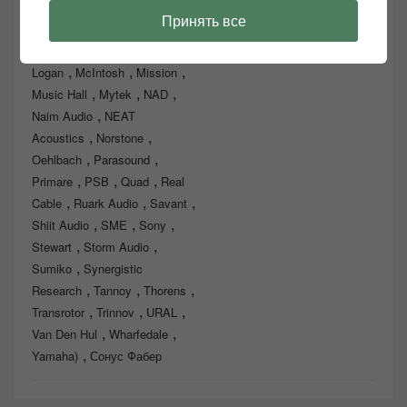
,
,
,
,
Jamo
JVC
Kauber
KEF
Принять все
,
,
Litheaudio
Lyngdorf
M&K
,
,
Sound
Magnat
Martin
,
,
,
Logan
McIntosh
Mission
,
,
,
Music Hall
Mytek
NAD
,
Naim Audio
NEAT
,
,
Acoustics
Norstone
,
,
Oehlbach
Parasound
,
,
,
Primare
PSB
Quad
Real
,
,
,
Cable
Ruark Audio
Savant
,
,
,
Shiit Audio
SME
Sony
,
,
Stewart
Storm Audio
,
Sumiko
Synergistic
,
,
,
Research
Tannoy
Thorens
,
,
,
Transrotor
Trinnov
URAL
,
,
Van Den Hul
Wharfedale
,
Yamaha)
Сонус Фабер