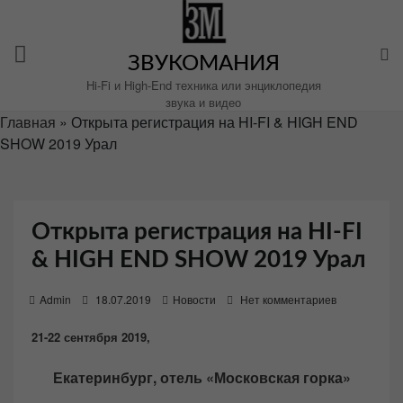
Перейти
к
содержимому
ЗВУКОМАНИЯ
Hi-Fi и High-End техника или энциклопедия
звука и видео
Главная
»
Открыта регистрация на HI-FI & HIGH END
SHOW 2019 Урал
Открыта регистрация на HI-FI
& HIGH END SHOW 2019 Урал
P
Admin
18.07.2019
Новости
Нет комментариев
o
21-22 сентября 2019,
s
t
Екатеринбург, отель «Московская горка»
e