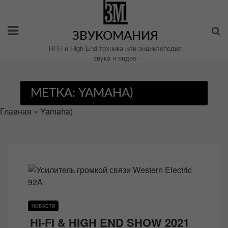
Перейти
к
содержимому
ЗВУКОМАНИЯ
Hi-Fi и High-End техника или энциклопедия
звука и видео
МЕТКА:
YAMAHA)
Главная
»
Yamaha)
НОВОСТИ
HI-FI & HIGH END SHOW 2021