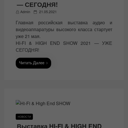
— СЕГОДНЯ!
P
Admin
21.05.2021
o
Главная российская выставка аудио и
s
видеоаппаратуры высокого класса стартует
t
уже 21 мая.
e
HI-FI & HIGH END SHOW 2021 — УЖЕ
d
СЕГОДНЯ!
o
n
Читать Далее
НОВОСТИ
Выставка HI-FI & HIGH END