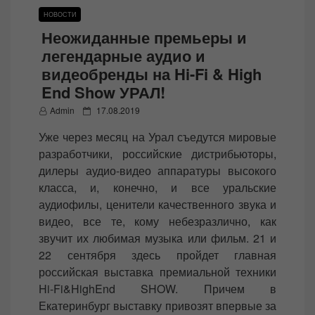
НОВОСТИ
Неожиданные премьеры и
легендарные аудио и
видеобренды на Hi-Fi & High
End Show УРАЛ!
P
Admin
17.08.2019
o
Уже через месяц на Урал съедутся мировые
s
разработчики, российские дистрибьюторы,
t
дилеры аудио-видео аппаратуры высокого
e
класса, и, конечно, и все уральские
d
аудиофилы, ценители качественного звука и
o
видео, все те, кому небезразлично, как
n
звучит их любимая музыка или фильм. 21 и
22 сентября здесь пройдет главная
российская выставка премиальной техники
Hi-Fi&HighEnd SHOW. Причем в
Екатеринбург выставку привозят впервые за