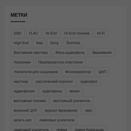
МЕТКИ
DSD
FLAC
Hi-End
Hi-End техника
Hi-Fi
High End
Nas
Sony
Technics
Винтажная акустика
Жена аудиофила
Звукомания
Наушники
Проигрыватель пластинок
Усилители для наушников
Фонокорректор
ЦАП
акустика
акустический поролон
аудиофил
аудиофилия
аудиофилы
винил
винтажная техника
винтажный усилитель
внешний ЦАП
журнал Звукомания
звук
купить цап
ламповые усилители
ламповый усилитель
левчук
левчук Александр