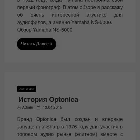
первый фонограф. В этом обзоре я расскажу
об очень интересной акустике для
аудиофилов, а именно Yamaha NS-5000.
Обзор Yamaha NS-5000
Читать Далее
АКУСТИКА
История Optonica
P
Admin
13.04.2015
o
Бренд Optonica был создан и впервые
s
запущен на Sharp в 1976 году для участия в
t
топовом аудио рынке (элитном) вместе с
e