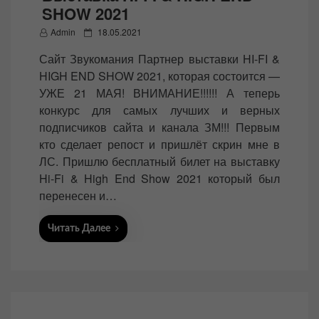
SHOW 2021
P
Admin
18.05.2021
o
Сайт Звукомания Партнер выставки HI-FI &
s
HIGH END SHOW 2021, которая состоится —
t
УЖЕ 21 МАЯ! ВНИМАНИЕ!!!!!! А теперь
e
конкурс для самых лучших и верных
d
подписчиков сайта и канала ЗМ!!! Первым
o
кто сделает репост и пришлёт скрин мне в
n
ЛС. Пришлю бесплатный билет на выставку
Hi-Fi & High End Show 2021 который был
перенесен и…
Читать Далее