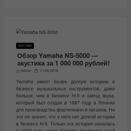
o
n
АКУСТИКА
Обзор Yamaha NS-5000 —
акустика за 1 000 000 рублей!
P
Admin
11.04.2018
o
Yamaha имеет более долгую историю в
s
бизнесе музыкальных инструментов, даже
t
больше, чем в бизнесе hi-fi и хаенд звука,
e
который был создан в 1887 году в Японии
d
для производства фортепиано и органов. Но
o
это не значит, что у него нет долгой истории
n
в бизнесе hi-fi. Только эта история началась
в 1922 году, когда Yamaha построила свой