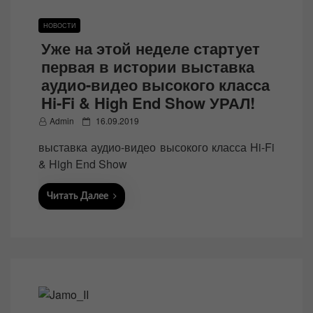
НОВОСТИ
Уже на этой неделе стартует
первая в истории выставка
аудио-видео высокого класса
Hi-Fi & High End Show УРАЛ!
P
Admin
16.09.2019
o
выставка аудио-видео высокого класса Hi-Fi
s
& High End Show
t
e
Читать Далее
d
o
n