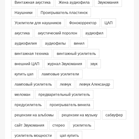
Винтажная акустика
Жена аудиофила
Звукомания
Наушники
Проигрыватель пластинок
Усилители для наушников
Фонокорректор
ЦАП
акустика
акустический поролон
аудиофил
аудиофилия
аудиофилы
винил
винтажная техника
винтажный усилитель
внешний ЦАП
журнал Звукомания
звук
купить цап
ламповые усилители
ламповый усилитель
левчук
левчук Александр
меломан
предварительный усилитель
предусилитель
проигрыватель винила
рецензии на альбомы
рецензии на музыку
сабвуфер
сайт Звукомания
стерео
усилитель
усилитель мощности
цап купить