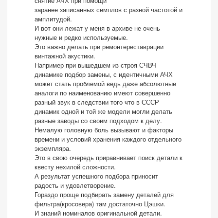
снятие АЧХ при помощи
заранее записанных семплов с разной частотой и
амплитудой.
И вот они лежат у меня в архиве не очень
нужные и редко используемые.
Это важно делать при ремонтереставрации
винтажной акустики.
Например при вышедшем из строя СЧВЧ
динамике подбор замены, с идентичными АЧХ
может стать проблемой ведь даже абсолютные
аналоги по наименованию имеют совершенно
разный звук в следствии того что в СССР
динамик одной и той же модели могли делать
разные заводы со своим подходом к делу.
Немалую головную боль вызывают и факторы
времени и условий хранения каждого отдельного
экземпляра.
Это в свою очередь приравнивает поиск детали к
квесту нехилой сложности.
А результат успешного подбора приносит
радость и удовлетворение.
Гораздо проще подбирать замену деталей для
фильтра(кросовера) там достаточно Цэшки.
И знаний номиналов оригинальной детали.