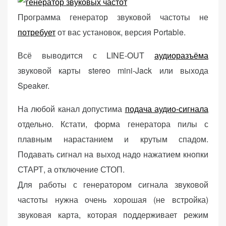
(Яндекс.Метрика).
Программа генератор звуковой частоты не
Анонимно, без
потребует
от вас установок, версия Portable.
персональных
данных.
Всё выводится с LINE-OUT
аудиоразъёма
звуковой карты stereo mini-Jack или выхода
Маркетинговые
Speaker.
(реклама)
Яндекс.Директ:
На любой канал допустима
подача аудио-сигнала
персонализированная
отдельно. Кстати, форма генератора пилы с
реклама на основе
ваших интересов.
плавным нарастанием и крутым спадом.
Рассказывая о своих
Подавать сигнал на выход надо нажатием кнопки
интересах и
СТАРТ, а отключение СТОП.
поведении при
Для работы с генератором сигнала звуковой
посещении нашего
сайта, вы повышаете
частоты нужна очень хорошая (не встройка)
вероятность
звуковая карта, которая поддерживает режим
просмотра