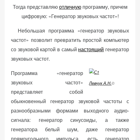
Тогда представляю
отличную
программу, причем
цифровую: «Генератор звуковых частот»!
Небольшая программа «генератор звуковых
«Принять
частот» позволит превратить простой компьютер
все»
со звуковой картой в самый
настоящий
генератор
звуковых частот.
Программа «генератор
Обязательные
«Настройки
(технические)
звуковых частот»
Левчук А.Н.
©
cookie»
Необходимы для
представляет собой
работы сайта.
обыкновенный генератор звуковой частоты с
Сохраняют
разнообразными формами выходного аудио-
настройки,
корзину,
сигнала: генератор синусоиды, а также
авторизацию. Они
генератора белый шум, даже генератор
необходимы для
прямоугольного импульса, есть генератор
функционирования