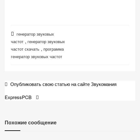
генератор звуковых
,
частот
генератор звуковых
,
частот скачать
программа
генератор звуковых частот
Навигация
Опубликовать свою статью на сайте Звукомания
по
ExpressPCB
записям
Похожие сообщение