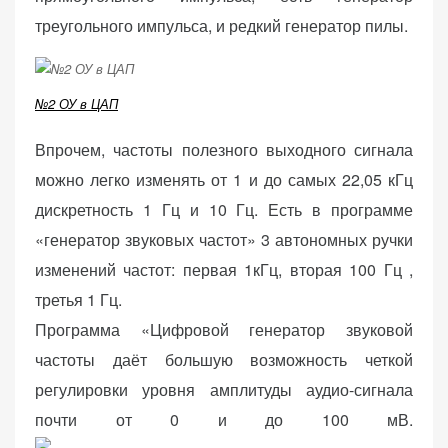
веб-сайта.
треугольного импульса, и редкий генератор пилы.
Функциональные
№2 ОУ в ЦАП
Обеспечивают
нормальную
Впрочем, частоты полезного выходного сигнала
работу сайта. Если
можно легко изменять от 1 и до самых 22,05 кГц
вы откажетесь от
дискретность 1 Гц и 10 Гц. Есть в программе
использования
этих файлов
«генератор звуковых частот» 3 автономных ручки
cookie, некоторые
изменений частот: первая 1кГц, вторая 100 Гц ,
функции веб-сайта
третья 1 Гц.
исчезнут.
Программа «Цифровой генератор звуковой
частоты даёт большую возможность четкой
Статистические
регулировки уровня амплитуды аудио-сигнала
(аналитика)
почти от 0 и до 100 мВ.
Анализируют
посещаемость