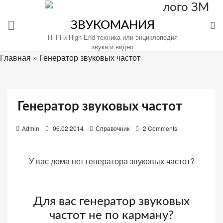
Перейти
к
ЗВУКОМАНИЯ
содержимому
Hi-Fi и High-End техника или энциклопедия
звука и видео
Главная
»
Генератор звуковых частот
Настройте
файлы
Генератор звуковых частот
cookie
для
P
Admin
06.02.2014
Справочник
2 Comments
Звукомания.
o
s
У вас дома нет генератора звуковых частот?
t
e
d
o
Для вас генератор звуковых
n
частот не по карману?