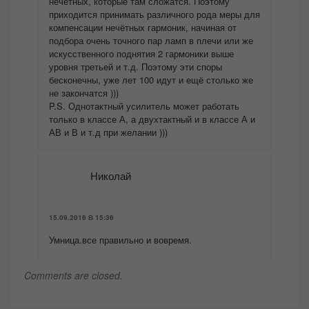
нечётных, которые там сложатся. Поэтому
приходится принимать различного рода меры для
компенсации нечётных гармоник, начиная от
подбора очень точного пар ламп в плечи или же
искусственного поднятия 2 гармоники выше
уровня третьей и т.д. Поэтому эти споры
бесконечны, уже лет 100 идут и ещё столько же
не закончатся )))
P.S. Однотактный усилитель может работать
только в классе А, а двухтактный и в классе А и
АВ и В и т.д при желании )))
Николай
15.09.2016 В 15:36
Умница.все правильно и вовремя.
Comments are closed.