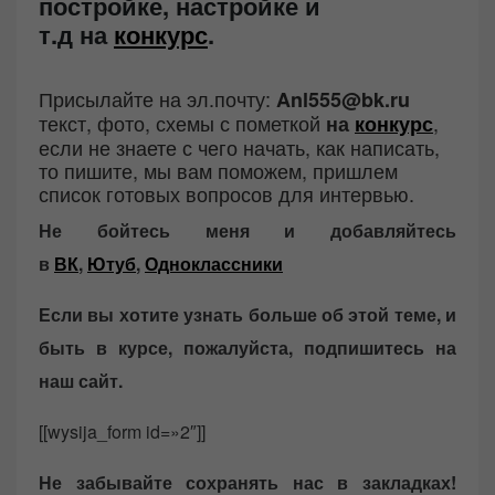
постройке, настройке и
т.д
на
конкурс
.
Присылайте на эл.почту:
Anl555@bk.ru
текст, фото, схемы с пометкой
,
на
конкурс
если не знаете с чего начать, как написать,
то пишите, мы вам поможем, пришлем
список готовых вопросов для интервью.
Не бойтесь меня и добавляйтесь
в
ВК
,
Ютуб
,
Одноклассники
Если вы хотите узнать больше об этой теме, и
быть в курсе, пожалуйста, подпишитесь на
наш сайт.
[[wysija_form id=»2″]]
Не забывайте сохранять нас в закладках!