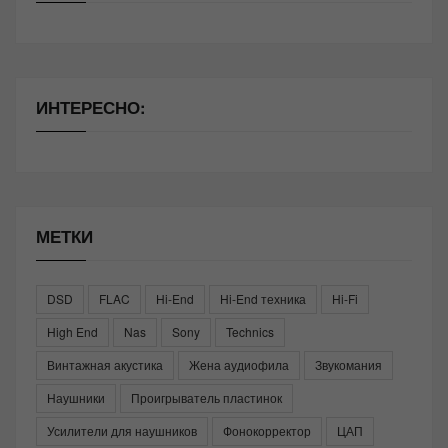
ИНТЕРЕСНО:
МЕТКИ
DSD
FLAC
Hi-End
Hi-End техника
Hi-Fi
High End
Nas
Sony
Technics
Винтажная акустика
Жена аудиофила
Звукомания
Наушники
Проигрыватель пластинок
Усилители для наушников
Фонокорректор
ЦАП