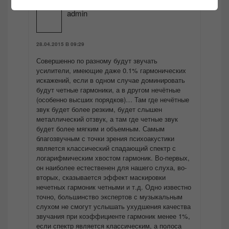
admin
28.04.2015 В 09:29
Совершенно по разному будут звучать
усилители, имеющие даже 0.1% гармонических
искажений, если в одном случае доминировать
будут четные гармоники, а в другом нечётные
(особенно высших порядков)… Там где нечётные
звук будет более резким, будет слышен
металлический отзвук, а там где четные звук
будет более мягким и объемным. Самым
благозвучным с точки зрения психоакустики
является классический спадающий спектр с
логарифмическим хвостом гармоник. Во-первых,
он наиболее естественен для нашего слуха, во-
вторых, сказывается эффект маскировки
нечетных гармоник четными и т.д. Одно известно
точно, большинство экспертов с музыкальным
слухом не смогут услышать ухудшения качества
звучания при коэффициенте гармоник менее 1%,
если спектр является классическим, а полоса