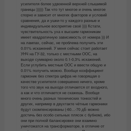
усилителя более удвоенной верхней слышимой
границы )))))) Так что тут многое и очень многое
спорно и зависит от многих факторов и условий
сравнения, да и ушки-то у каждого разные и
индивидуальное восприятие своё )))) Кстати,
чувствительность уха к высшим гармоникам
имеет квадратичную зависимость от номера ))) И
на лампах, сейчас, не проблема получить эти
0.01% искажений. У меня сейчас стоит работает
УНЧ на ГУ-32, только с местными ООС, на
выходе суммарно около 0.1-0,3% искажений.
Если углубить местные ООС и ввести общую и
0.01% получить можно. Вообще коэффициент
гармоник без спектра цифра не говорящая о
качестве усилителя совершенно ничего, кроме
того что звук на выходе отличается от входного,
а как и что отличается не скажешь. Вообще
много очень разных технических тонкостей и
других, например в двухтакте чётные гармоники
будут скомпенсированы (-60…-70 дБ можно
достичь без особо сильных плясок с бубном), ибо
они при полной балансировке они взаимно
уничтожатся на трансформаторе, в отличие от