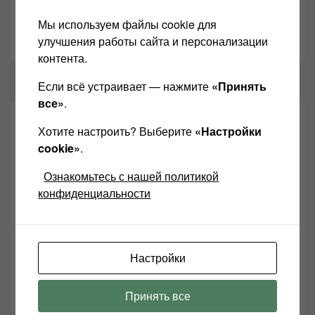
Мы используем файлы cookie для
Как подключить эквалайзер
улучшения работы сайта и персонализации
14.10.2017
контента.
Если всё устраивает — нажмите
«Принять
все»
.
3 Replies to “Чем отличается
Хотите настроить? Выберите
«Настройки
однотактный усилитель от
cookie»
.
двухтактного (ламповые
Ознакомьтесь с нашей политикой
усилители )”
конфиденциальности
александр
Настройки
23.04.2015 В 00:08
Шикарная статья, спасибо тебе!!!
Принять все