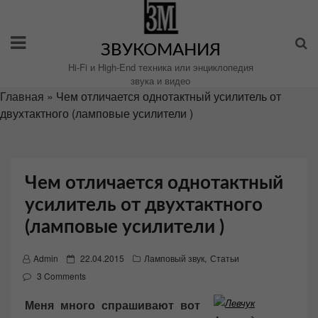
Перейти
к
содержимому
ЗВУКОМАНИЯ
Hi-Fi и High-End техника или энциклопедия
звука и видео
Главная
»
Чем отличается однотактный усилитель от
двухтактного (ламповые усилители )
Чем отличается однотактный
усилитель от двухтактного
(ламповые усилители )
P
Admin
22.04.2015
Ламповый звук
,
Статьи
o
3 Comments
s
Меня много спрашивают вот
t