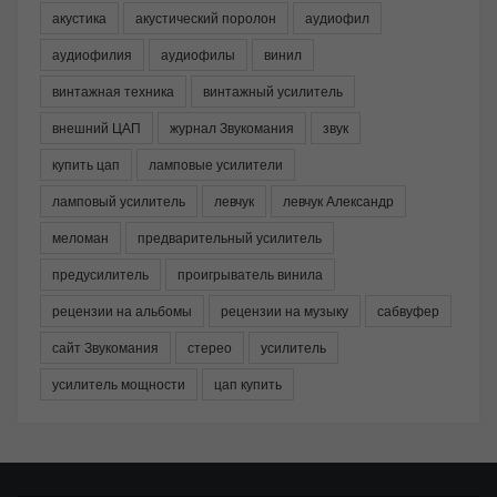
акустика
акустический поролон
аудиофил
аудиофилия
аудиофилы
винил
винтажная техника
винтажный усилитель
внешний ЦАП
журнал Звукомания
звук
купить цап
ламповые усилители
ламповый усилитель
левчук
левчук Александр
меломан
предварительный усилитель
предусилитель
проигрыватель винила
рецензии на альбомы
рецензии на музыку
сабвуфер
сайт Звукомания
стерео
усилитель
усилитель мощности
цап купить