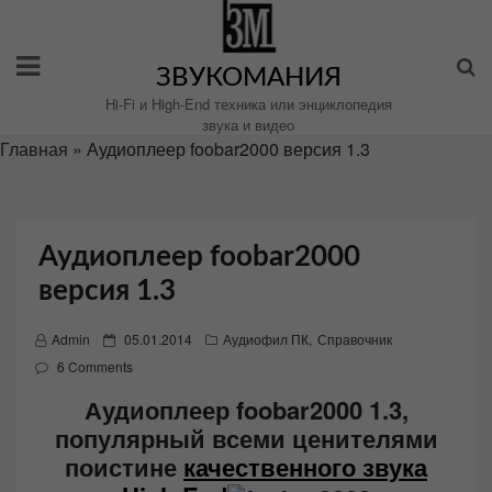
Перейти
к
содержимому
ЗВУКОМАНИЯ
Hi-Fi и High-End техника или энциклопедия
звука и видео
Главная
»
Аудиоплеер foobar2000 версия 1.3
Аудиоплеер foobar2000
версия 1.3
P
Admin
05.01.2014
Аудиофил ПК
,
Справочник
o
6 Comments
s
Аудиоплеер foobar2000 1.3,
t
популярный всеми ценителями
e
поистине
качественного звука
d