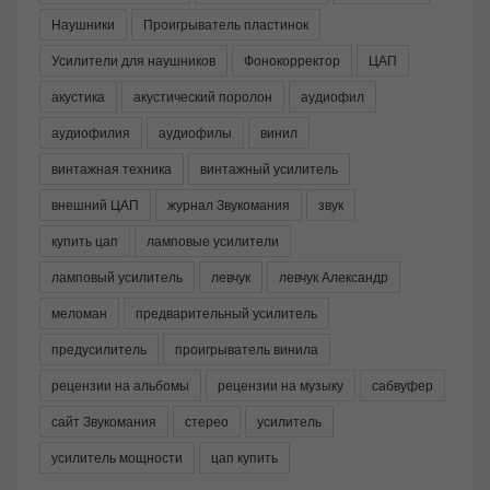
Наушники
Проигрыватель пластинок
Усилители для наушников
Фонокорректор
ЦАП
акустика
акустический поролон
аудиофил
аудиофилия
аудиофилы
винил
винтажная техника
винтажный усилитель
внешний ЦАП
журнал Звукомания
звук
купить цап
ламповые усилители
ламповый усилитель
левчук
левчук Александр
меломан
предварительный усилитель
предусилитель
проигрыватель винила
рецензии на альбомы
рецензии на музыку
сабвуфер
сайт Звукомания
стерео
усилитель
усилитель мощности
цап купить