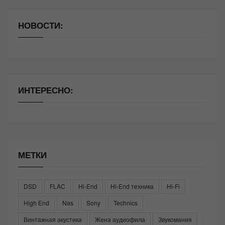
НОВОСТИ:
ИНТЕРЕСНО:
МЕТКИ
DSD
FLAC
Hi-End
Hi-End техника
Hi-Fi
High End
Nas
Sony
Technics
Винтажная акустика
Жена аудиофила
Звукомания