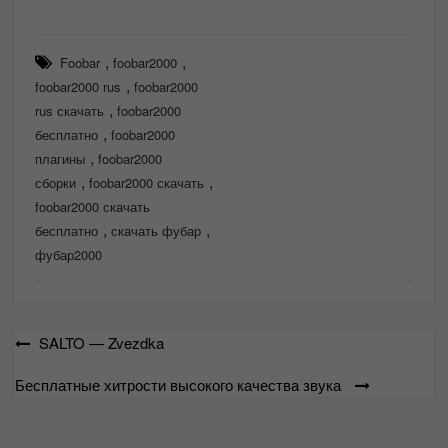
,
,
Foobar
foobar2000
,
foobar2000 rus
foobar2000
,
rus скачать
foobar2000
,
бесплатно
foobar2000
,
плагины
foobar2000
,
,
сборки
foobar2000 скачать
foobar2000 скачать
,
,
бесплатно
скачать фубар
фубар2000
Навигация
SALTO — Zvezdka
по
Бесплатные хитрости высокого качества звука
записям