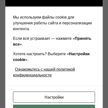
КМплеер. Там настраивается всё, читает он всё.
Звук можно крутить как хочется.))
А фубар, это фубар. Ни чего выдающегося.
Мы используем файлы cookie для
Уведомление:
cplay | ЗВУКОМАНИЯ
улучшения работы сайта и персонализации
контента.
Уведомление:
Усилитель Одиссей У-010 |
Если всё устраивает — нажмите
«Принять
ЗВУКОМАНИЯ
все»
.
Хотите настроить? Выберите
«Настройки
Уведомление:
Как подключить усилитель к
cookie»
.
компьютеру | ЗВУКОМАНИЯ
Ознакомьтесь с нашей политикой
конфиденциальности
Уведомление:
asio4all version 2.11 | ЗВУКОМАНИЯ
Уведомление:
ЦАП на 2706 | ЗВУКОМАНИЯ
Настройки