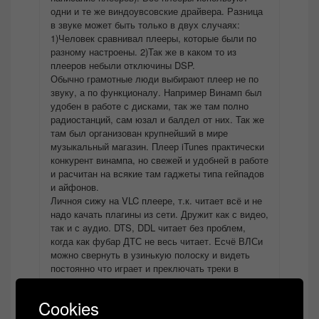
одни и те же виндоувсовские драйвера. Разница
в звуке может быть только в двух случаях:
1)Человек сравнивал плееры, которые были по
разному настроены. 2)Так же в каком то из
плееров небыли отключины DSP.
Обычно грамотные люди выбирают плеер не по
звуку, а по функционалу. Например Винамп был
удобен в работе с дисками, так же там полно
радиостанций, сам юзал и балдел от них. Так же
там был организован крупнейший в мире
музыкальный магазин. Плеер iTunes практически
конкурент винампа, но свежей и удобней в работе
и расчитан на всякие там гаджеты типа гейпадов
и айфонов.
Личноя сижу на VLC плеере, т.к. читает всё и не
надо качать плагины из сети. Дружит как с видео,
так и с аудио. DTS, DDL читает без проблем,
когда как фубар ДТС не весь читает. Есчё ВЛСи
можно свернуть в узинькую полоску и видеть
постоянно что играет и преключать треки в
считанные секунды, что в фубаре такое не
возможно. Есть ещё мой любимый плеер, он
Cookies
считается самым лучшим и это правда, это