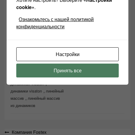
cookie»
.
Ознакомьтесь с нашей политикой
конфиденциальности
Настройки
Принять все
,
Visaton
акустика на
,
динамиках visaton
,
динамики visaton
линейный
,
массив
линейный массив
из динамиков
Навигация
Компания Fostex