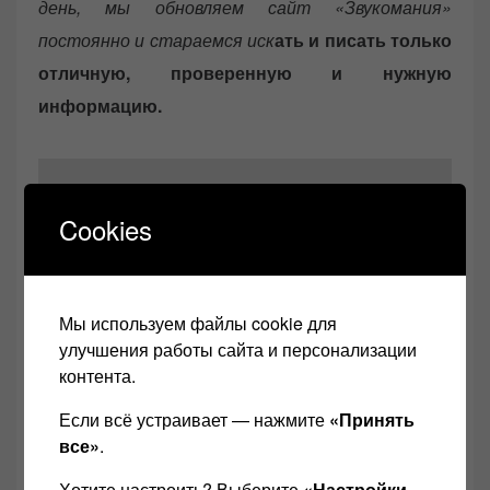
день, мы обновляем сайт «Звукомания»
постоянно и стараемся иск
ать и писать только
отличную, проверенную и нужную
информацию.
Cookies
Мы используем файлы cookie для
улучшения работы сайта и персонализации
Возможно, Ваши настройки не позволяют
контента.
просматривать этот контент. Скорее всего, у
вас отключен интерфейс.
Если всё устраивает — нажмите
«Принять
все»
.
Посмотреть настройки
Хотите настроить? Выберите
«Настройки