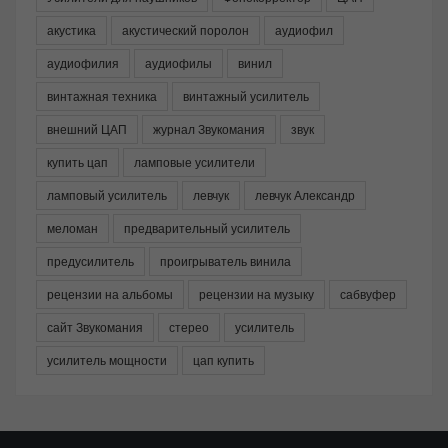
акустика
акустический поролон
аудиофил
аудиофилия
аудиофилы
винил
винтажная техника
винтажный усилитель
внешний ЦАП
журнал Звукомания
звук
купить цап
ламповые усилители
ламповый усилитель
левчук
левчук Александр
меломан
предварительный усилитель
предусилитель
проигрыватель винила
рецензии на альбомы
рецензии на музыку
сабвуфер
сайт Звукомания
стерео
усилитель
усилитель мощности
цап купить