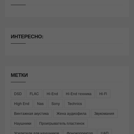
ИНТЕРЕСНО:
МЕТКИ
DSD
FLAC
Hi-End
Hi-End техника
Hi-Fi
High End
Nas
Sony
Technics
Винтажная акустика
Жена аудиофила
Звукомания
Наушники
Проигрыватель пластинок
Усилители для наушников
Фонокорректор
ЦАП