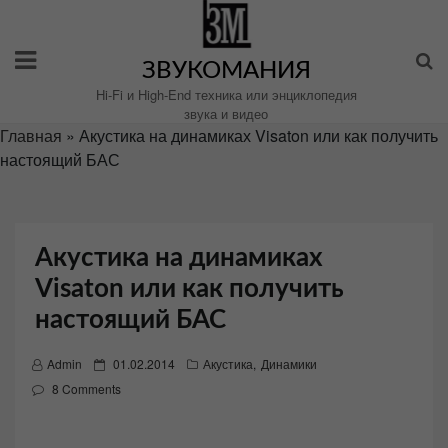
Перейти
к
содержимому
ЗВУКОМАНИЯ
Hi-Fi и High-End техника или энциклопедия
звука и видео
Главная
»
Акустика на динамиках Visaton или как получить
настоящий БАС
Акустика на динамиках
Visaton или как получить
настоящий БАС
P
Admin
01.02.2014
Акустика
,
Динамики
o
8 Comments
s
t