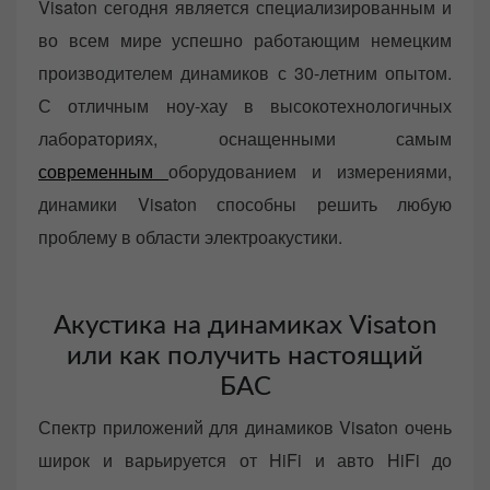
Visaton сегодня является специализированным и
e
во всем мире успешно работающим немецким
d
o
производителем динамиков с 30-летним опытом.
n
С отличным ноу-хау в высокотехнологичных
лабораториях, оснащенными самым
современным
оборудованием и измерениями,
динамики Visaton способны решить любую
проблему в области электроакустики.
Акустика на динамиках Visaton
или как получить настоящий
БАС
Спектр приложений для динамиков Visaton очень
широк и варьируется от HiFi и авто HiFi до