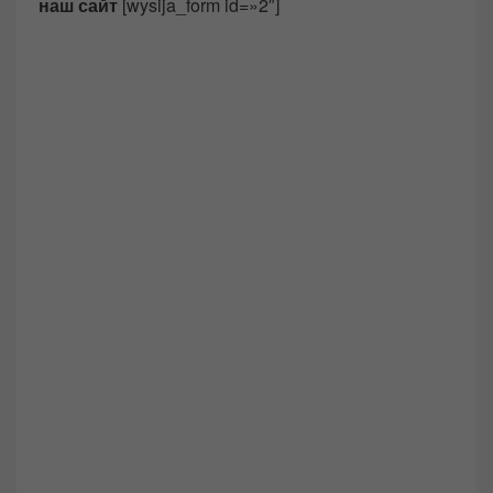
наш сайт
[wysija_form id=»2″]