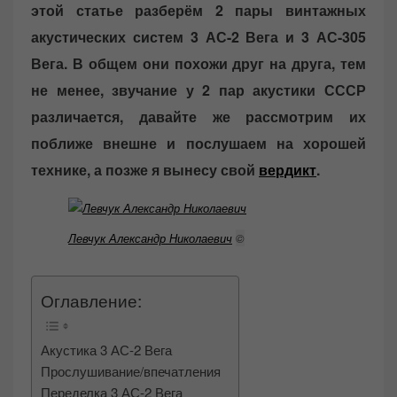
этой статье разберём 2 пары винтажных
e
d
акустических систем 3 АС-2 Вега и 3 АС-305
o
Вега. В общем они похожи друг на друга, тем
n
не менее, звучание у 2 пар акустики СССР
различается, давайте же рассмотрим их
поближе внешне и послушаем на хорошей
технике, а позже я вынесу свой
вердикт
.
Левчук Александр Николаевич
©
Оглавление:
Акустика 3 АС-2 Вега
Прослушивание/впечатления
Переделка 3 АС-2 Вега