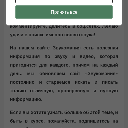
Не забывайте сохранять нас в закладках!
Принять все
(CTRL+SHiFT+D)
Подписывайтесь,
комментируйте, делитесь в соц.сетях. Желаю
удачи в поиске именно своего звука!
На нашем сайте Звукомания есть полезная
информация по звуку и видео, которая
пригодится для каждого, причем на каждый
день, мы обновляем сайт «Звукомания»
постоянно и стараемся искать и писать
только отличную, проверенную и нужную
информацию.
Если вы хотите узнать больше об этой теме, и
быть в курсе, пожалуйста, подпишитесь на