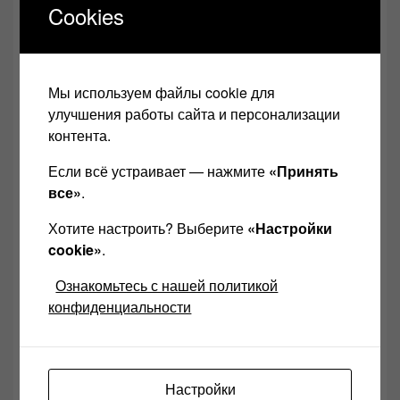
Cookies
Мы используем файлы cookie для
улучшения работы сайта и персонализации
контента.
Если всё устраивает — нажмите
«Принять
все»
.
Soundtrack и альбомы апрель 2017
Хотите настроить? Выберите
«Настройки
По всем вопросам Пишите мне на эл. почту:
cookie»
.
anl555@bk.ru или
Ознакомьтесь с нашей политикой
ВК
http://vk.com/id104002989
или
http://ok.ru/alek
конфиденциальности
sandr.levchuk2
Не бойтесь меня и добавляйтесь
в
ВК
,
Ютуб
,
Одноклассники
,
FK
Настройки