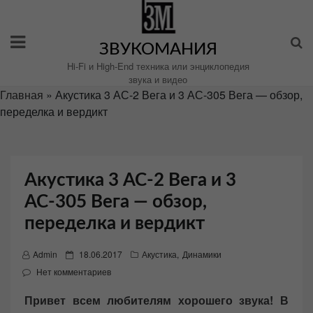
Перейти
к
содержимому
ЗВУКОМАНИЯ
Hi-Fi и High-End техника или энциклопедия
звука и видео
Главная
»
Акустика 3 АС-2 Вега и 3 АС-305 Вега — обзор,
переделка и вердикт
Акустика 3 АС-2 Вега и 3
АС-305 Вега — обзор,
переделка и вердикт
P
Admin
18.06.2017
Акустика
,
Динамики
o
Нет комментариев
s
Привет всем любителям хорошего звука! В
t