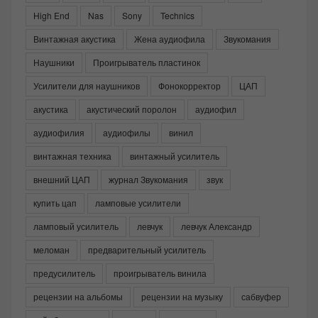
High End
Nas
Sony
Technics
Винтажная акустика
Жена аудиофила
Звукомания
Наушники
Проигрыватель пластинок
Усилители для наушников
Фонокорректор
ЦАП
акустика
акустический поролон
аудиофил
аудиофилия
аудиофилы
винил
винтажная техника
винтажный усилитель
внешний ЦАП
журнал Звукомания
звук
купить цап
ламповые усилители
ламповый усилитель
левчук
левчук Александр
меломан
предварительный усилитель
предусилитель
проигрыватель винила
рецензии на альбомы
рецензии на музыку
сабвуфер