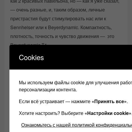
как 2 красивых павильона, но — как я уже сказал,
— очень разные, и, таким образом, личные
пристрастия будут стимулировать нас или к
Sennheiser или к Beyerdynamic. Компактность,
плотность, точность и чувство движения — это
Beyerdynamic T1.
Cookies
Облако музыки с сильным чувством различных
звуковых патчей и большим чувством реальности
Мы используем файлы cookie для улучшения работ
музыки в ее среде это Sennheiser HD
персонализации контента.
800. Впрочем, наушники HD 800 — больше
Если всё устраивает — нажмите
«Принять все»
.
«разворачивают» музыку. Я часто думал, об этом
обзоре, что в конечном итоге Т1 будет иметь
Хотите настроить? Выберите
«Настройки cookie»
лучший акустический эффект. Это почти
Ознакомьтесь с нашей политикой конфиденциаль
правда. Почти, потому что с моей точки зрения,