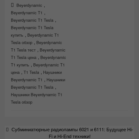
,
Beyerdynamic
,
Beyerdynamic T1
,
Beyerdynamic T1 Tesla
Beyerdynamic T1 Tesla
,
купить
Beyerdynamic T1
,
Tesla обзор
Beyerdynamic
,
T1 Tesla тест
Beyerdynamic
,
T1 Tesla цена
Beyerdynamic
,
T1 купить
Beyerdynamic T1
,
,
цена
T1 Tesla
Наушники
,
Beyerdynamic T1
Наушники
,
Beyerdynamic T1 Tesla
Наушники Beyerdynamic T1
Tesla обзор
Навигация
Субминиатюрные радиолампы 6021 и 6111: Будущее Hi-
по
Fi и Hi-End техники!