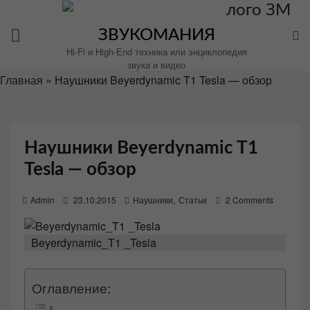
Перейти
к
ЗВУКОМАНИЯ
содержимому
Hi-Fi и High-End техника или энциклопедия
звука и видео
Главная
»
Наушники Beyerdynamic T1 Tesla — обзор
Наушники Beyerdynamic T1
Tesla — обзор
P
Admin
23.10.2015
Наушники
,
Статьи
2 Comments
o
s
Beyerdynamic_T1 _Tesla
t
e
d
Оглавление:
o