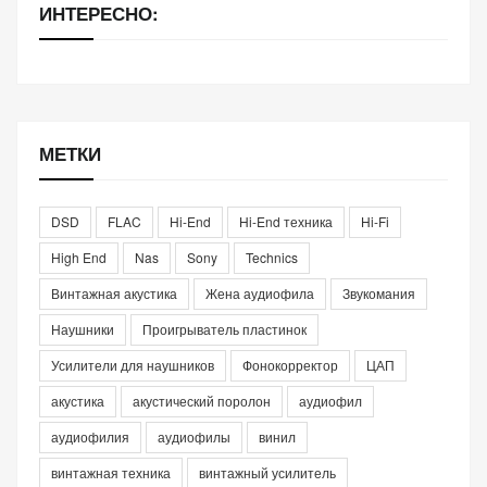
ИНТЕРЕСНО:
МЕТКИ
DSD
FLAC
Hi-End
Hi-End техника
Hi-Fi
High End
Nas
Sony
Technics
Винтажная акустика
Жена аудиофила
Звукомания
Наушники
Проигрыватель пластинок
Усилители для наушников
Фонокорректор
ЦАП
акустика
акустический поролон
аудиофил
аудиофилия
аудиофилы
винил
винтажная техника
винтажный усилитель