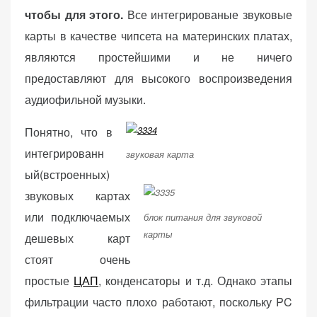
чтобы для этого.
Все интегрированые звуковые
карты в качестве чипсета на материнских платах,
являются простейшими и не ничего
предоставляют для высокого воспроизведения
«Принять
аудиофильной музыки.
все»
Понятно, что в
интегрированн
звуковая карта
Обязательные
ый(встроенных)
«Настройки
(технические)
звуковых картах
cookie»
Необходимы для
или подключаемых
блок питания для звуковой
работы сайта.
карты
Сохраняют
дешевых карт
настройки,
стоят очень
корзину,
простые
ЦАП
, конденсаторы и т.д. Однако этапы
авторизацию. Они
необходимы для
фильтрации часто плохо работают, поскольку PC
функционирования