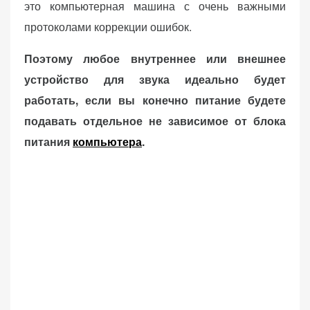
это компьютерная машина с очень важными
веб-сайта.
протоколами коррекции ошибок.
Поэтому любое внутреннее или внешнее
Функциональные
устройство для звука идеально будет
Обеспечивают
нормальную
работать, если вы конечно питание будете
работу сайта. Если
подавать отдельное не зависимое от блока
вы откажетесь от
питания
компьютера
.
использования
этих файлов
cookie, некоторые
функции веб-сайта
исчезнут.
Статистические
(аналитика)
Анализируют
посещаемость