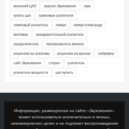
внешний ЦАП
журнал Звукомания
звук
купить цап
ламповые усилители
ламповый усилитель
левчук
левчук Александр
меломан
предварительный усилитель
предусилитель
проигрыватель винила
рецензии на альбомы
рецензии на музыку
сабвуфер
сайт Звукомания
стерео
усилитель
усилитель мощности
цап купить
Информация, размещённая на сайте «Звукомания»,
может использоваться исключительно в личных,
некоммерческих целях и не подлежит воспроизведению