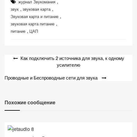
,
журнал Звукомания
персонализированного
,
,
звук
звуковая карта
контента и
,
Звуковая карта и питание
предложений.
,
звуковая карта питание
,
питание
ЦАП
Навигация
Как подключить 2 источника для звука, к одному
по
усилителю
записям
Проводные и Беспроводные сети для звука
Похожие сообщение