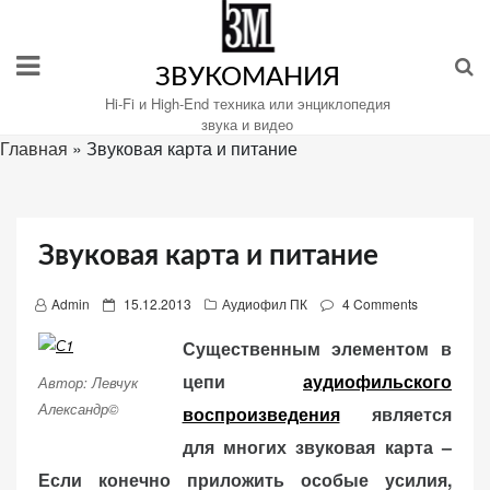
Перейти
к
содержимому
ЗВУКОМАНИЯ
Hi-Fi и High-End техника или энциклопедия
звука и видео
Главная
»
Звуковая карта и питание
Настройте
файлы
cookie
Звуковая карта и питание
для
Звукомания.
P
Admin
15.12.2013
Аудиофил ПК
4 Comments
o
Существенным элементом в
s
цепи
аудиофильского
t
Автор: Левчук
e
Александр©
воспроизведения
является
d
для многих звуковая карта –
o
Если конечно приложить особые усилия,
n