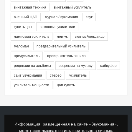
винтажная техника
винтажный усилитель
внешний ЦАП
журнал Звукомания
звук
купить цап
ламповые усилители
ламповый усилитель
левчук
левчук Александр
меломан
предварительный усилитель
предусилитель
проигрыватель винила
рецензии на альбомы
рецензии на музыку
сабвуфер
сайт Звукомания
стерео
усилитель
усилитель мощности
цап купить
Информация, размещённая на сайте «Звукомания»,
может использоваться исключительно в личных,