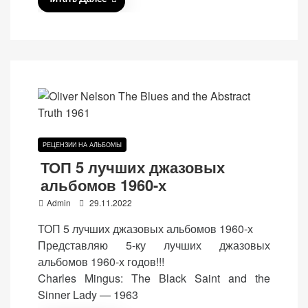
(Яндекс.Метрика).
Анонимно, без
персональных
данных.
Маркетинговые
(реклама)
Яндекс.Директ:
РЕЦЕНЗИИ НА АЛЬБОМЫ
персонализированная
ТОП 5 лучших джазовых
реклама на основе
альбомов 1960-х
ваших интересов.
P
Admin
29.11.2022
Рассказывая о своих
o
интересах и
ТОП 5 лучших джазовых альбомов 1960-х
поведении при
s
Представляю 5-ку лучших джазовых
посещении нашего
t
альбомов 1960-х годов!!!
сайта, вы повышаете
e
Charles Mingus: The Black Saint and the
вероятность
d
Sinner Lady — 1963
просмотра
o