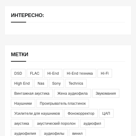
ИНТЕРЕСНО:
МЕТКИ
DSD
FLAC
Hi-End
Hi-End техника
Hi-Fi
High End
Nas
Sony
Technics
Винтажная акустика
Жена аудиофила
Звукомания
Наушники
Проигрыватель пластинок
Усилители для наушников
Фонокорректор
ЦАП
акустика
акустический поролон
аудиофил
аудиофилия
аудиофилы
винил