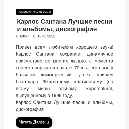
РЕЦЕНЗИИ НА АЛЬБОМЫ
Карлос Сантана Лучшие песни
и альбомы, дискография
P
Admin
13.06.2022
o
Привет всем любителям хорошего звука!
s
Карлос Сантана сохраняет динамичное
t
присутствие во многих жанрах с момента
e
своего прорыва в начале 70-х, а его самый
d
большой коммерческий успех пришел
o
благодаря 30-кратному платиновому (по
n
всему миру) альбому Supernatural,
выпущенному в 1999 году.
Карлос Сантана Лучшие песни и альбомы,
дискография
Читать Далее