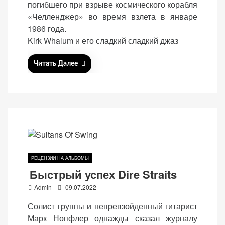
погибшего при взрыве космического корабля
n
«Челленджер» во время взлета в январе
1986 года.
Kirk Whalum и его сладкий сладкий джаз
Читать Далее
РЕЦЕНЗИИ НА АЛЬБОМЫ
Быстрый успех Dire Straits
P
Admin
09.07.2022
o
Солист группы и непревзойденный гитарист
s
Марк Нопфлер однажды сказал журналу
t