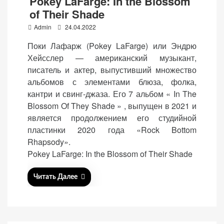
Pokey LaFarge: In the Blossom
of Their Shade
P
Admin
24.04.2022
o
Поки Лафарж (Pokey LaFarge) или Эндрю
s
Хейсслер — американский музыкант,
t
писатель и актер, выпустивший множество
e
альбомов с элементами блюза, фолка,
d
кантри и свинг-джаза. Его 7 альбом « In The
o
Blossom Of They Shade » , выпущен в 2021 и
n
является продолжением его студийной
пластинки 2020 года «Rock Bottom
Rhapsody».
Pokey LaFarge: In the Blossom of Their Shade
Читать Далее