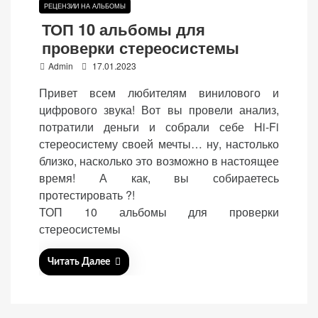
РЕЦЕНЗИИ НА АЛЬБОМЫ
ТОП 10 альбомы для
проверки стереосистемы
P
Admin
17.01.2023
o
«Принять
Привет всем любителям винилового и
s
все»
цифрового звука! Вот вы провели анализ,
t
потратили деньги и собрали себе Hi-Fi
e
стереосистему своей мечты… ну, настолько
d
близко, насколько это возможно в настоящее
o
Обязательные
время! А как, вы собираетесь
«Настройки
n
(технические)
протестировать ?!
cookie»
Необходимы для
ТОП 10 альбомы для проверки
работы сайта.
стереосистемы
Сохраняют
настройки,
Читать Далее
корзину,
авторизацию. Они
необходимы для
функционирования