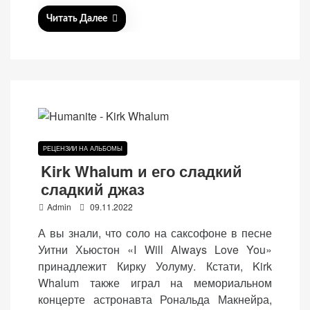
персонализированного
n
Читать Далее
контента и
предложений.
РЕЦЕНЗИИ НА АЛЬБОМЫ
Kirk Whalum и его сладкий
сладкий джаз
P
Admin
09.11.2022
o
А вы знали, что соло на саксофоне в песне
s
Уитни Хьюстон «I Will Always Love You»
t
принадлежит Кирку Уолуму. Кстати, Kirk
e
Whalum также играл на мемориальном
d
концерте астронавта Рональда Макнейра,
o