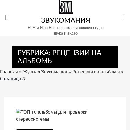
Перейти
к
содержимому
ЗВУКОМАНИЯ
Hi-Fi и High-End техника или энциклопедия
звука и видео
Настройте
РУБРИКА:
РЕЦЕНЗИИ НА
файлы
АЛЬБОМЫ
cookie
для
Главная
»
Журнал Звукомания
»
Рецензии на альбомы
»
Звукомания.
Страница 3