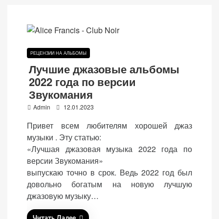
веб-сайта.
Функциональные
РЕЦЕНЗИИ НА АЛЬБОМЫ
Обеспечивают
Лучшие джазовые альбомы
нормальную
2022 года по версии
работу сайта. Если
вы откажетесь от
Звукомания
использования
P
Admin
12.01.2023
этих файлов
o
Привет всем любителям хорошей джаз
cookie, некоторые
s
функции веб-сайта
музыки . Эту статью:
t
исчезнут.
«Лучшая джазовая музыка 2022 года по
e
версии Звукомания»
d
выпускаю точно в срок. Ведь 2022 год был
o
Статистические
довольно богатым на новую лучшую
n
(аналитика)
джазовую музыку…
Анализируют
посещаемость
Читать Далее