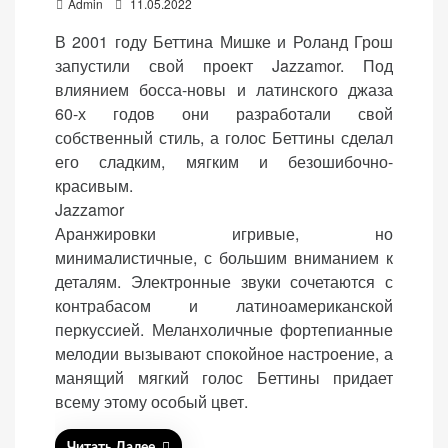
P
Admin
11.05.2022
o
В 2001 году Беттина Мишке и Роланд Грош
s
запустили свой проект Jazzamor. Под
t
влиянием босса-новы и латинского джаза
e
60-х годов они разработали свой
d
собственный стиль, а голос Беттины сделал
o
его сладким, мягким и безошибочно-
n
красивым.
Jazzamor
Аранжировки игривые, но
минималистичные, с большим вниманием к
деталям. Электронные звуки сочетаются с
контрабасом и латиноамериканской
перкуссией. Меланхоличные фортепианные
мелодии вызывают спокойное настроение, а
манящий мягкий голос Беттины придает
всему этому особый цвет.