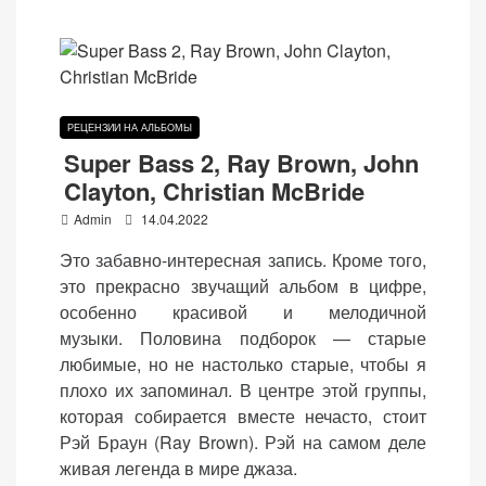
РЕЦЕНЗИИ НА АЛЬБОМЫ
Super Bass 2, Ray Brown, John
Clayton, Christian McBride
P
Admin
14.04.2022
o
Это забавно-интересная запись. Кроме того,
s
это прекрасно звучащий альбом в цифре,
t
особенно красивой и мелодичной
e
музыки. Половина подборок — старые
d
любимые, но не настолько старые, чтобы я
o
плохо их запоминал. В центре этой группы,
n
которая собирается вместе нечасто, стоит
Рэй Браун (Ray Brown). Рэй на самом деле
живая легенда в мире джаза.