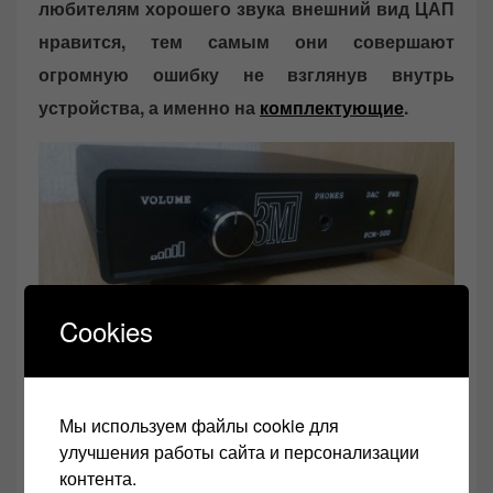
любителям хорошего звука внешний вид ЦАП
нравится, тем самым они совершают
огромную ошибку не взглянув внутрь
устройства, а именно на
комплектующие
.
ЦАП ЗМ 500
Cookies
Бывает и такое, что на сайте, в основном на
Алиэкспресс в описании к ЦАП фотографии
Мы используем файлы cookie для
комплектующих все отличные, а когда приходит
улучшения работы сайта и персонализации
устройство, при вскрытии обнаруживается совсем
контента.