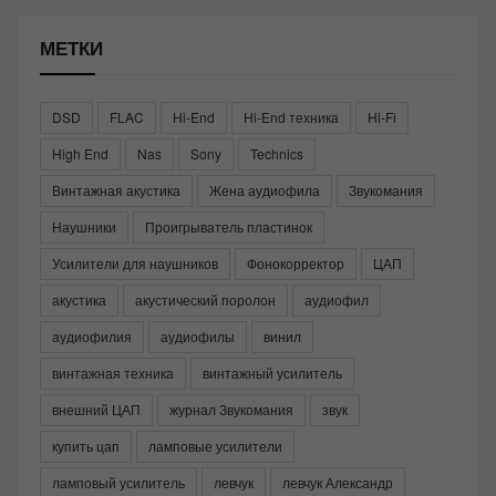
МЕТКИ
DSD
FLAC
Hi-End
Hi-End техника
Hi-Fi
High End
Nas
Sony
Technics
Винтажная акустика
Жена аудиофила
Звукомания
Наушники
Проигрыватель пластинок
Усилители для наушников
Фонокорректор
ЦАП
акустика
акустический поролон
аудиофил
аудиофилия
аудиофилы
винил
винтажная техника
винтажный усилитель
внешний ЦАП
журнал Звукомания
звук
купить цап
ламповые усилители
ламповый усилитель
левчук
левчук Александр