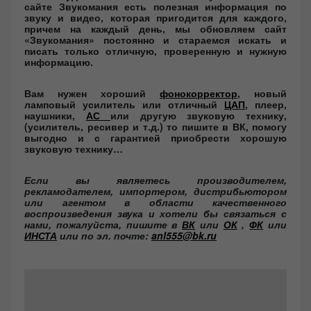
сайте Звукомания есть полезная информация по
звуку и видео, которая пригодится для каждого,
причем на каждый день, мы обновляем сайт
«Звукомания» постоянно и стараемся искать и
писать только отличную, проверенную и нужную
информацию.
Вам нужен хороший
фонокорректор
, новый
ламповый усилитель или отличный
ЦАП
, плеер,
наушники,
АС
или другую звуковую технику,
(усилитель, ресивер и т.д.) то пишите в ВК, помогу
выгодно и с гарантией приобрести хорошую
звуковую технику…
Если вы являетесь производителем,
рекламодателем, импортером, дистрибьютором
или агентом в области качественного
воспроизведения звука и хотели бы связаться с
нами, пожалуйста, пишите в
ВК
или
ОК
,
ФК
или
ИНСТА
или по эл. почте:
anl555@bk.ru