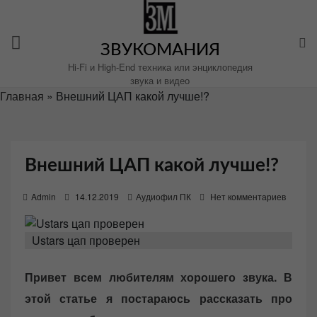
Перейти
к
содержимому
ЗВУКОМАНИЯ
Hi-Fi и High-End техника или энциклопедия
звука и видео
Главная
»
Внешний ЦАП какой лучше!?
Внешний ЦАП какой лучше!?
P
Admin
14.12.2019
Аудиофил ПК
Нет комментариев
o
s
Ustars цап проверен
t
e
Привет всем любителям хорошего звука. В
d
этой статье я постараюсь рассказать про
o
n