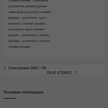
своими руками
ламповые
,
усилители своими руками
ламповый усилитель своими
,
руками
усилитель +для
,
колонок +своими руками
усилитель звука своими
,
руками
усилитель своими
,
руками
усилитель сигнала
своими руками
Навигация
Электроника 35АС-130
TRUE STEREO
по
записям
Похожие сообщение