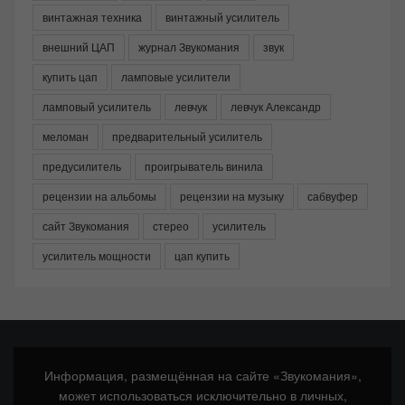
винтажная техника
винтажный усилитель
внешний ЦАП
журнал Звукомания
звук
купить цап
ламповые усилители
ламповый усилитель
левчук
левчук Александр
меломан
предварительный усилитель
предусилитель
проигрыватель винила
рецензии на альбомы
рецензии на музыку
сабвуфер
сайт Звукомания
стерео
усилитель
усилитель мощности
цап купить
Информация, размещённая на сайте «Звукомания»,
может использоваться исключительно в личных,