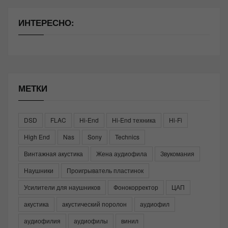
ИНТЕРЕСНО:
МЕТКИ
DSD
FLAC
Hi-End
Hi-End техника
Hi-Fi
High End
Nas
Sony
Technics
Винтажная акустика
Жена аудиофила
Звукомания
Наушники
Проигрыватель пластинок
Усилители для наушников
Фонокорректор
ЦАП
акустика
акустический поролон
аудиофил
аудиофилия
аудиофилы
винил