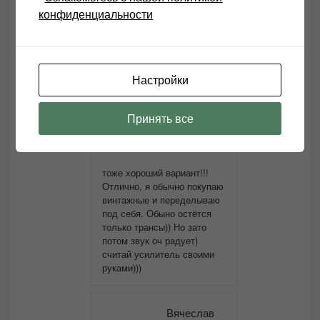
конфиденциальности
пылящийся блок питания. Думаю
если мне понадобится усилитель,
то точно собирать не буду.
Настройки
admin
Принять все
03.01.2014 В 14:22
тоже хороший вариант!!!
Отлично, я обычно покупаю
винтажные и переделываю
под себя. Обыно остётся
только трансы)) Но зато
потом звук оч радует)
считай усилитель своими
руками)))
Вячеслав