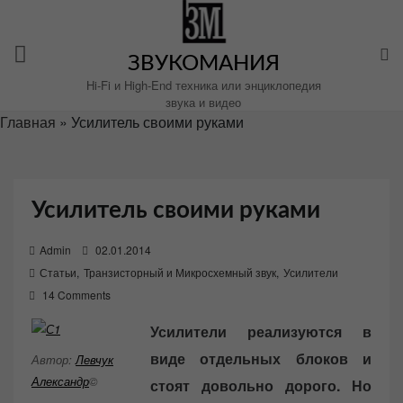
Перейти
к
содержимому
ЗВУКОМАНИЯ
Hi-Fi и High-End техника или энциклопедия
звука и видео
Главная
»
Усилитель своими руками
Усилитель своими руками
P
Admin
02.01.2014
o
Статьи
,
Транзисторный и Микросхемный звук
,
Усилители
s
14 Comments
t
Усилители реализуются в
e
виде отдельных блоков и
d
Автор:
Левчук
o
Александр
©
стоят довольно дорого. Но
n